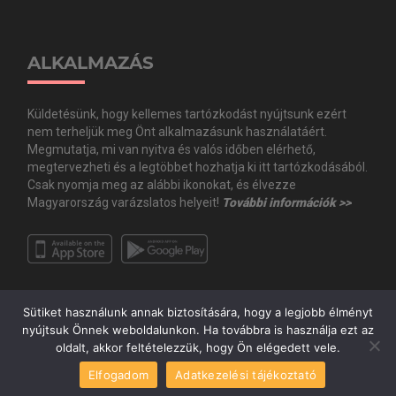
ALKALMAZÁS
Küldetésünk, hogy kellemes tartózkodást nyújtsunk ezért
nem terheljük meg Önt alkalmazásunk használatáért.
Megmutatja, mi van nyitva és valós időben elérhető,
megtervezheti és a legtöbbet hozhatja ki itt tartózkodásából.
Csak nyomja meg az alábbi ikonokat, és élvezze
Magyarország varázslatos helyeit!
További információk >>
Sütiket használunk annak biztosítására, hogy a legjobb élményt
nyújtsuk Önnek weboldalunkon. Ha továbbra is használja ezt az
oldalt, akkor feltételezzük, hogy Ön elégedett vele.
Copyright © Minden jog fenntartva. 2020 Guide.Me Kft. | Magyarország a
Elfogadom
Adatkezelési tájékoztató
zsebedben