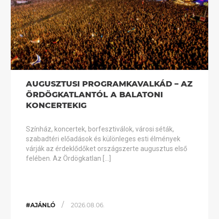
AUGUSZTUSI PROGRAMKAVALKÁD – AZ
ÖRDÖGKATLANTÓL A BALATONI
KONCERTEKIG
Színház, koncertek, borfesztiválok, városi séták,
szabadtéri előadások és különleges esti élmények
várják az érdeklődőket országszerte augusztus első
felében. Az Ördögkatlan […]
/
#AJÁNLÓ
2026.08.06.