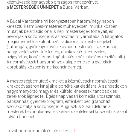
kézművesek legnagyobb országos rendezvényét,
a
MESTERSÉGEK ÜNNEPÉT
a Budai Várban.
A Budai Vár történelmi környezetében három/négy napon
keresztül kézműves-mesterek műhelyekben, munka közben
mutatják be a tradicionális népi mesterségek fortélyait, és
bevonják a közönséget is az alkotás folyamatába. A látogatók
megismerhetik a különböző tradicionális mesterségeket
(fafaragás, gyékényszövés, kovácsmesterség, fazekasság,
hangszerkészítés, kékfestés, csipkeverés, nemezelés,
szíjgyártás, kosárfonás, tojásfestés, mézeskalácskészítés stb).
A népművészeti hagyományok alapelemeivel a gyerekek
kipróbálás közben ismerkedhetnek meg.
A mesterségbemutatók mellett a kézművesek népművészeti
kirakodóvásáron kínálják a portékáikat eladásra. A színpadokon
hagyományőrző magyar és külföldi énekesek, táncosok és
zenekarok lépnek fel. Egész nap vásári komédia, utcaszínház,
bábszínház, gyermekprogram, esténként pedig táncház
szórakoztatja a közönséget. Augusztus 20-án délután a
mesterek felvonulásával és kenyérszenteléssel köszöntjük Szent
István Ünnepét.
További információk és részletek
ITT
.