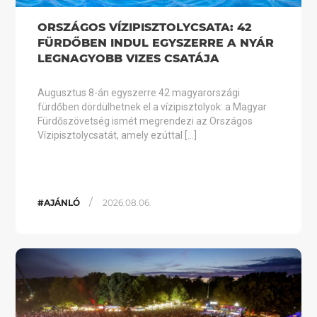
ORSZÁGOS VÍZIPISZTOLYCSATA: 42
FÜRDŐBEN INDUL EGYSZERRE A NYÁR
LEGNAGYOBB VIZES CSATÁJA
Augusztus 8-án egyszerre 42 magyarországi
fürdőben dördülhetnek el a vízipisztolyok: a Magyar
Fürdőszövetség ismét megrendezi az Országos
Vízipisztolycsatát, amely ezúttal […]
/
#AJÁNLÓ
2026.08.06.