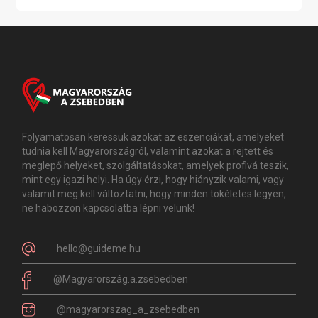
Folyamatosan keressük azokat az eszenciákat, amelyeket
tudnia kell Magyarországról, valamint azokat a rejtett és
meglepő helyeket, szolgáltatásokat, amelyek profivá teszik,
mint egy igazi helyi. Ha úgy érzi, hogy hiányzik valami, vagy
valamit meg kell változtatni, hogy minden tökéletes legyen,
ne habozzon kapcsolatba lépni velünk!
hello@guideme.hu
@Magyarország.a.zsebedben
@magyarorszag_a_zsebedben