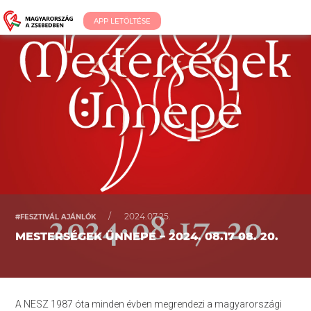
APP LETÖLTÉSE
/
2024.07.25.
#FESZTIVÁL AJÁNLÓK
MESTERSÉGEK ÜNNEPE – 2024. 08.17 08. 20.
A NESZ 1987 óta minden évben megrendezi a magyarországi