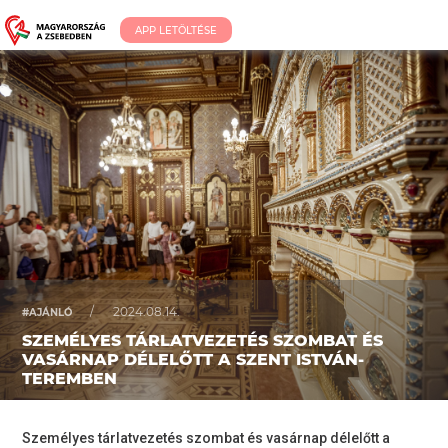
APP LETÖLTÉSE
/
2024.08.14.
#AJÁNLÓ
SZEMÉLYES TÁRLATVEZETÉS SZOMBAT ÉS
VASÁRNAP DÉLELŐTT A SZENT ISTVÁN-
TEREMBEN
Személyes tárlatvezetés szombat és vasárnap délelőtt a