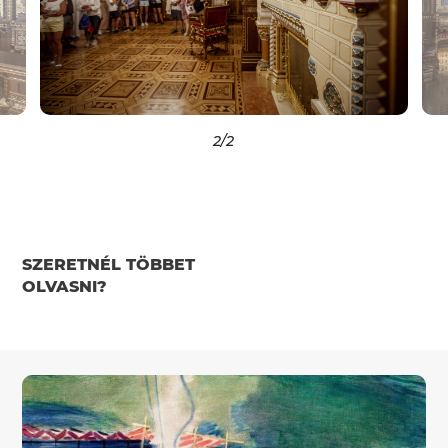
2
/2
SZERETNÉL TÖBBET
OLVASNI?