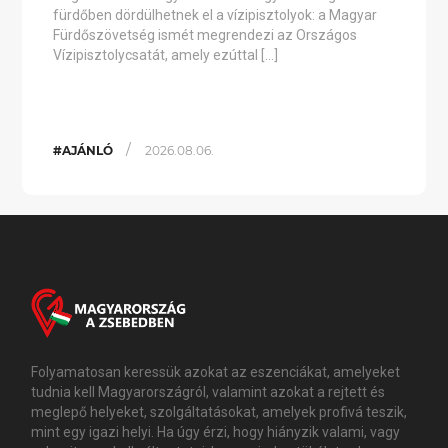
fürdőben dördülhetnek el a vízipisztolyok: a Magyar
Fürdőszövetség ismét megrendezi az Országos
Vízipisztolycsatát, amely ezúttal […]
/
#AJÁNLÓ
2026.08.06.
Folyamatosan keressük azokat az eszenciákat, amelyeket
tudnia kell Magyarországról, valamint azokat a rejtett és
meglepő helyeket, szolgáltatásokat, amelyek profivá teszik,
mint egy igazi helyi. Ha úgy érzi, hogy hiányzik valami, vagy