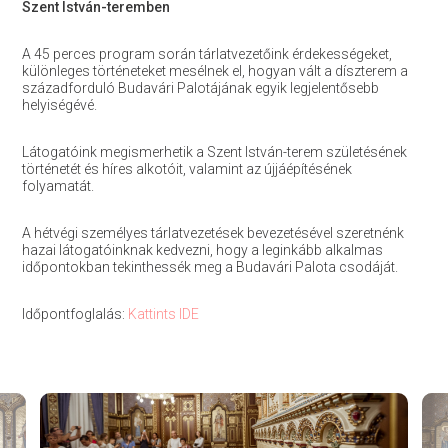
Szent István-teremben
A 45 perces program során tárlatvezetőink érdekességeket,
különleges történeteket mesélnek el, hogyan vált a díszterem a
századforduló Budavári Palotájának egyik legjelentősebb
helyiségévé.
Látogatóink megismerhetik a Szent István-terem születésének
történetét és híres alkotóit, valamint az újjáépítésének
folyamatát.
A hétvégi személyes tárlatvezetések bevezetésével szeretnénk
hazai látogatóinknak kedvezni, hogy a leginkább alkalmas
időpontokban tekinthessék meg a Budavári Palota csodáját.
Időpontfoglalás:
Kattints IDE