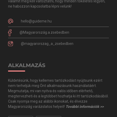
valamit meg kell változtatni, hogy minden tökéletes legyen,
ne habozzon kapcsolatba lépni velünk!
hello@guideme.hu
@Magyarország.a.zsebedben
@magyarorszag_a_zsebedben
ALKALMAZÁS
Küldetésünk, hogy kellemes tartózkodást nyújtsunk ezért
nem terheljük meg Önt alkalmazásunk használatáért.
Megmutatja, mi van nyitva és valós időben elérhető,
megtervezheti és a legtöbbet hozhatja ki itt tartózkodásából.
Csak nyomja meg az alábbi ikonokat, és élvezze
Magyarország varázslatos helyeit!
További információk >>