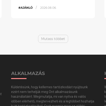
/
#AJÁNLÓ
2026.08.06.
Mutass többet
ALKALMAZÁS
Küldetésünk, hogy kellemes tartózkodást nyújtsunk
W
ezért nem terheljük meg Önt alkalmazásunk
k
at
használatáért. Megmutatja, mi van nyitva és valós
t
időben elérhető, megtervezheti és a legtöbbet hozhatja
l
,