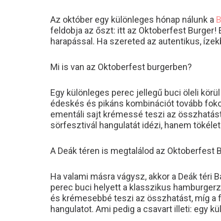
Az október egy különleges hónap nálunk a
B
feldobja az őszt: itt az Oktoberfest Burger
harapással. Ha szereted az autentikus, íze
Mi is van az Oktoberfest burgerben?
Egy különleges perec jellegű buci öleli kör
édeskés és pikáns kombinációt tovább fokoz
ementáli sajt krémessé teszi az összhatást
sörfesztivál hangulatát idézi, hanem tökélet
A Deák téren is megtalálod az Oktoberfest
Ha valami másra vágysz, akkor a Deák téri 
perec buci helyett a klasszikus hamburge
és krémesebbé teszi az összhatást, míg a fe
hangulatot. Ami pedig a csavart illeti: egy 