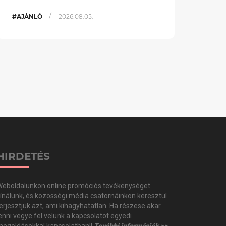
/
#AJÁNLÓ
2026.08.05.
HIRDETÉS
eboldalunkon online promóciós tevékenységet
ínálunk, és közösségi média csatornáinkon keresztül
erjesztjük azt, ami kihagyhatatlan. Ha részese akar
enni vegye fel velünk a kapcsolatot egyedi