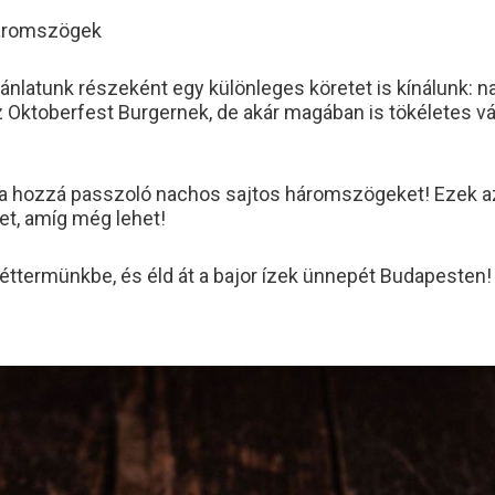
háromszögek
ánlatunk részeként egy különleges köretet is kínálunk: 
 Oktoberfest Burgernek, de akár magában is tökéletes vá
 a hozzá passzoló nachos sajtos háromszögeket! Ezek a
et, amíg még lehet!
éttermünkbe, és éld át a bajor ízek ünnepét Budapesten!