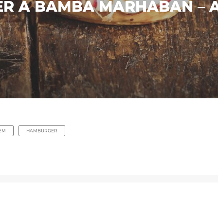
R A BAMBA MARHÁBAN – A
EM
HAMBURGER