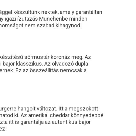
éggel készültünk nektek, amely garantáltan
 egy igazi ízutazás Münchenbe minden
 finomságot nem szabad kihagynod!
zi készítésű sörmustár koronáz meg. Az
 bajor klasszikus. Az olvadozó dupla
gernek. Ez az összeállítás nemcsak a
gerre hangolt változat. Itt a megszokott
atod ki. Az amerikai cheddar könnyedebbé
 itt is garantálja az autentikus bajor
ez!