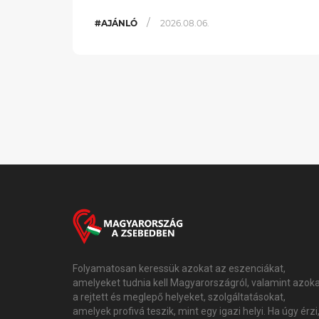
/
#AJÁNLÓ
2026.08.06.
Folyamatosan keressük azokat az eszenciákat,
amelyeket tudnia kell Magyarországról, valamint azok
a rejtett és meglepő helyeket, szolgáltatásokat,
amelyek profivá teszik, mint egy igazi helyi. Ha úgy érzi