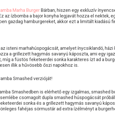
amba Marha Burger
Bárban, hiszen egy exkluzív ínyencs
! Ez az ízbomba a bajor konyha legjavát hozza el nektek,
kben gazdag hamburgereket, akkor ezt a limitált kiadású
ül az isteni marhahúspogácsát, amelyet ínycsiklandó, há
za a grillezett hagymás savanyú káposzta, ami egy igazi
, míg a füstös feketeerdei sonka karakteres ízt ad a bur
esen illik a hűvösebb őszi napokhoz is.
 Bamba Smashed verzióját!
Bamba Smashedben is elérhető egy izgalmas, smashed bur
rzsemlébe csomagolt dupla smashed húspogácsát próbálh
keteerdei sonka és a grillezett hagymás savanyú káposzta
különleges fahéjas sörmustár ad extra ízélményt a burgerh