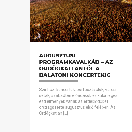
AUGUSZTUSI
PROGRAMKAVALKÁD – AZ
ÖRDÖGKATLANTÓL A
BALATONI KONCERTEKIG
Színház, koncertek, borfesztiválok, városi
séták, szabadtéri előadások és különleges
esti élmények várják az érdeklődőket
országszerte augusztus első felében. Az
Ördögkatlan […]