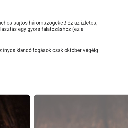
nachos sajtos háromszögeket! Ez az ízletes,
lasztás egy gyors falatozáshoz (ez a
z ínycsiklandó fogások csak október végéig