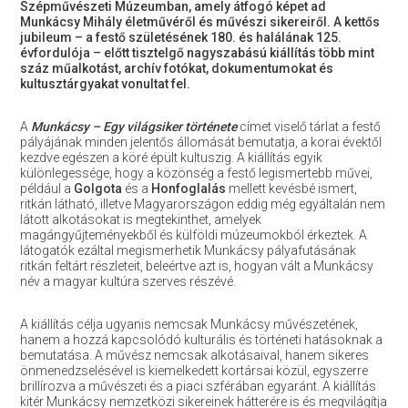
Szépművészeti Múzeumban, amely átfogó képet ad
Munkácsy Mihály életművéről és művészi sikereiről. A kettős
jubileum – a festő születésének 180. és halálának 125.
évfordulója – előtt tisztelgő nagyszabású kiállítás több mint
száz műalkotást, archív fotókat, dokumentumokat és
kultusztárgyakat vonultat fel.
A
Munkácsy – Egy világsiker története
címet viselő tárlat a festő
pályájának minden jelentős állomását bemutatja, a korai évektől
kezdve egészen a köré épült kultuszig. A kiállítás egyik
különlegessége, hogy a közönség a festő legismertebb művei,
például a
Golgota
és a
Honfoglalás
mellett kevésbé ismert,
ritkán látható, illetve Magyarországon eddig még egyáltalán nem
látott alkotásokat is megtekinthet, amelyek
magángyűjteményekből és külföldi múzeumokból érkeztek. A
látogatók ezáltal megismerhetik Munkácsy pályafutásának
ritkán feltárt részleteit, beleértve azt is, hogyan vált a Munkácsy
név a magyar kultúra szerves részévé.
A kiállítás célja ugyanis nemcsak Munkácsy művészetének,
hanem a hozzá kapcsolódó kulturális és történeti hatásoknak a
bemutatása. A művész nemcsak alkotásaival, hanem sikeres
önmenedzselésével is kiemelkedett kortársai közül, egyszerre
brillírozva a művészeti és a piaci szférában egyaránt. A kiállítás
kitér Munkácsy nemzetközi sikereinek hátterére is és megvilágítja