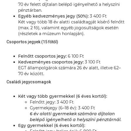
70 év felett díjtalan belépő igényelhető a helyszíni
pénztárban.
Egyéb kedvezményes jegy (50%):
3 400 Ft
Két vagy több 18 év alatti családtagját kísérő felnőtt
(max. 2 fő), valamint egyéb jogosultságok esetén
(részletek a múzeum honlapján).
Csoportos jegyek (15 főtől)
Felnőtt csoportos jegy:
6 100 Ft
Kedvezményes csoportos jegy:
3 100 Ft
EGT állampolgárok számára 26 év alatt, illetve 62–
70 év között.
Családi jegycsomagok
Két vagy több gyermekkel (6 éves kortól):
Felnőtt jegy: 3 400 Ft
Gyermekjegy (6–18 év): 3 400 Ft
6 év alatti gyermekek számára díjtalan
belépő igényelhető a helyszíni pénztárnál.
Egy gyermekkel (6 éves kortól):