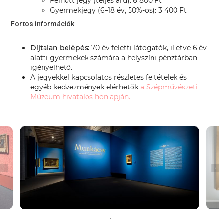
Felnőtt jegy (teljes árú): 6 800 Ft
Gyermekjegy (6–18 év, 50%-os): 3 400 Ft
Fontos információk
Díjtalan belépés:
70 év feletti látogatók, illetve 6 év
alatti gyermekek számára a helyszíni pénztárban
igényelhető.
A jegyekkel kapcsolatos részletes feltételek és
egyéb kedvezmények elérhetők
a Szépművészeti
Múzeum hivatalos honlapján.