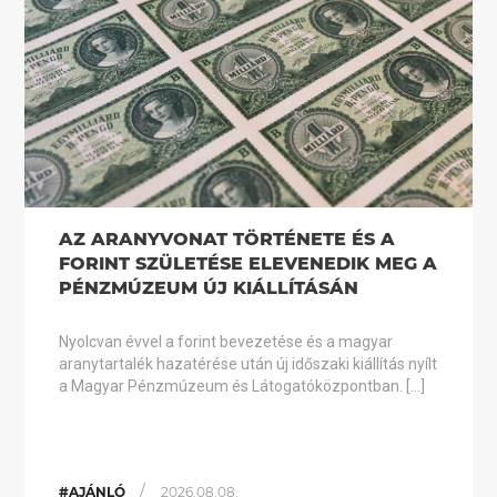
AZ ARANYVONAT TÖRTÉNETE ÉS A
FORINT SZÜLETÉSE ELEVENEDIK MEG A
PÉNZMÚZEUM ÚJ KIÁLLÍTÁSÁN
Nyolcvan évvel a forint bevezetése és a magyar
aranytartalék hazatérése után új időszaki kiállítás nyílt
a Magyar Pénzmúzeum és Látogatóközpontban. […]
/
#AJÁNLÓ
2026.08.08.