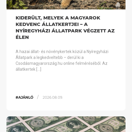
KIDERÜLT, MELYEK A MAGYAROK
KEDVENC ÁLLATKERTJEI – A
NYÍREGYHÁZI ÁLLATPARK VÉGZETT AZ
ÉLEN
A hazai állat- és növénykertek közül a Nyíregyházi
Állatpark a legkedveltebb – derül ki a
Csodásmagyarország.hu online felméréséből. Az
állatkertek […]
/
#AJÁNLÓ
2026.08.09.