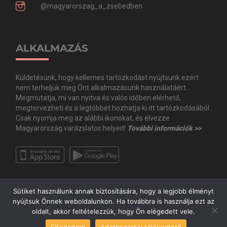
@magyarorszag_a_zsebedben
ALKALMAZÁS
Küldetésünk, hogy kellemes tartózkodást nyújtsunk ezért
nem terheljük meg Önt alkalmazásunk használatáért.
Megmutatja, mi van nyitva és valós időben elérhető,
megtervezheti és a legtöbbet hozhatja ki itt tartózkodásából.
Csak nyomja meg az alábbi ikonokat, és élvezze
Magyarország varázslatos helyeit!
További információk >>
Sütiket használunk annak biztosítására, hogy a legjobb élményt
nyújtsuk Önnek weboldalunkon. Ha továbbra is használja ezt az
oldalt, akkor feltételezzük, hogy Ön elégedett vele.
Copyright © Minden jog fenntartva. 2020 Guide.Me Kft. | Magyarország a
Elfogadom
Adatkezelési tájékoztató