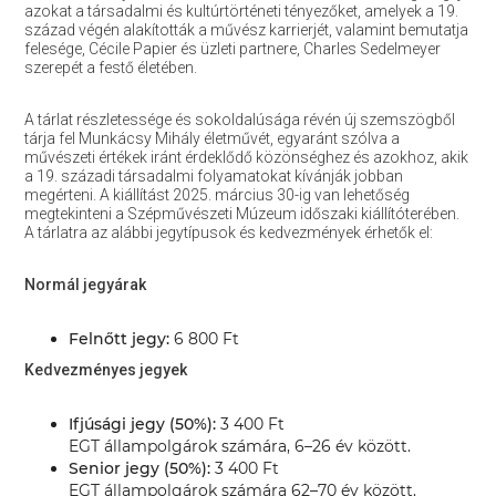
azokat a társadalmi és kultúrtörténeti tényezőket, amelyek a 19.
század végén alakították a művész karrierjét, valamint bemutatja
felesége, Cécile Papier és üzleti partnere, Charles Sedelmeyer
szerepét a festő életében.
A tárlat részletessége és sokoldalúsága révén új szemszögből
tárja fel Munkácsy Mihály életművét, egyaránt szólva a
művészeti értékek iránt érdeklődő közönséghez és azokhoz, akik
a 19. századi társadalmi folyamatokat kívánják jobban
megérteni. A kiállítást 2025. március 30-ig van lehetőség
megtekinteni a Szépművészeti Múzeum időszaki kiállítóterében.
A tárlatra az alábbi jegytípusok és kedvezmények érhetők el:
Normál jegyárak
Felnőtt jegy:
6 800 Ft
Kedvezményes jegyek
Ifjúsági jegy (50%):
3 400 Ft
EGT állampolgárok számára, 6–26 év között.
Senior jegy (50%):
3 400 Ft
EGT állampolgárok számára 62–70 év között.