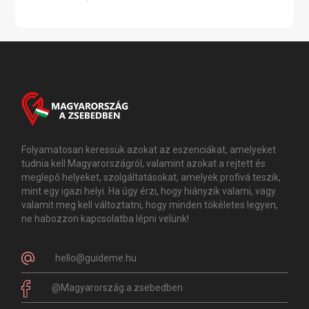
Folyamatosan keressük azokat az eszenciákat, amelyeket
tudnia kell Magyarországról, valamint azokat a rejtett és
meglepő helyeket, szolgáltatásokat, amelyek profivá teszik,
mint egy igazi helyi. Ha úgy érzi, hogy hiányzik valami, vagy
valamit meg kell változtatni, hogy minden tökéletes legyen,
ne habozzon kapcsolatba lépni velünk!
hello@guideme.hu
@Magyarország.a.zsebedben