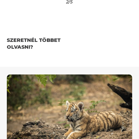
2
/5
SZERETNÉL TÖBBET
OLVASNI?