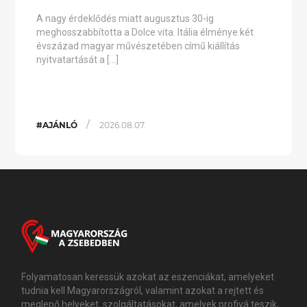
A nagy érdeklődés miatt augusztus 30-ig
meghosszabbította a Dolce vita. Itália élménye két
évszázad magyar művészetében című kiállítás
nyitvatartását a […]
/
#AJÁNLÓ
2026.08.07.
Folyamatosan keressük azokat az eszenciákat, amelyeket
tudnia kell Magyarországról, valamint azokat a rejtett és
meglepő helyeket, szolgáltatásokat, amelyek profivá teszik,