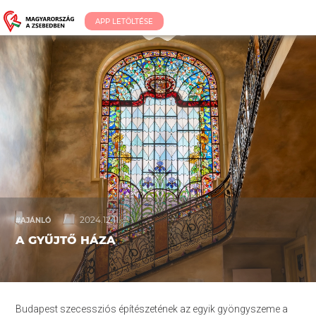
APP LETÖLTÉSE
/
2024.12.11.
#AJÁNLÓ
A GYŰJTŐ HÁZA
Budapest szecessziós építészetének az egyik gyöngyszeme a