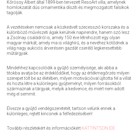
Kőrössy Albert által 1899-ben tervezett ResoArt villa, amelynek
homlokzatát dús ornamentika díszíti és megmozgatott falsíkok
tagolják.
A vezetéseken nemcsak a közkedvelt szecesszió korszaka és a
különböző művészeti ágak kerülnek napirendre, hanem szó lesz
a Zsolnay családról is, amely 150 éve létrehozott egy olyan
magyar márkát, amely ma is világhírű, és a nevéhez kötődnek a
világ nagy aukciós árverésein gazdát cserélő legkeresettebb
műtárgyak.
Mindehhez kapcsolódik a gyűjtő személyisége, aki abba a
titokba avatja be az érdeklődőket, hogy az értékmegőrzés milyen
szerepet tölt be az életében, milyen motivációval újította fel a villát
és hozta létre a különleges gyűjteményt, milyen forrásokból
származnak a tárgyak, melyik a kedvence, és miért nem adott
még el semmit.
Élvezze a gyűjtő vendégszeretetét, tartson velünk ennek a
különleges, rejtett kincsnek a felfedezésében!
További részletekért és információkért
KATTINTSON IDE