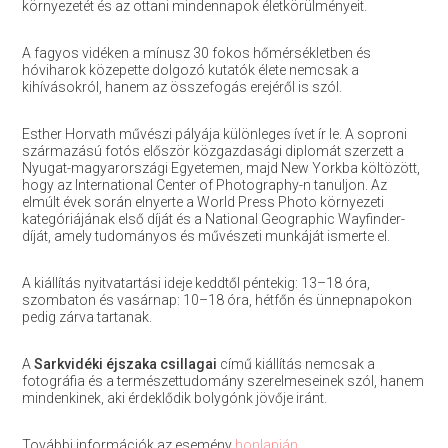
környezetét és az ottani mindennapok életkörülményeit.
A fagyos vidéken a mínusz 30 fokos hőmérsékletben és
hóviharok közepette dolgozó kutatók élete nemcsak a
kihívásokról, hanem az összefogás erejéről is szól.
Esther Horvath művészi pályája különleges ívet ír le. A soproni
származású fotós először közgazdasági diplomát szerzett a
Nyugat-magyarországi Egyetemen, majd New Yorkba költözött,
hogy az International Center of Photography-n tanuljon. Az
elmúlt évek során elnyerte a World Press Photo környezeti
kategóriájának első díját és a National Geographic Wayfinder-
díját, amely tudományos és művészeti munkáját ismerte el.
A kiállítás nyitvatartási ideje keddtől péntekig: 13–18 óra,
szombaton és vasárnap: 10–18 óra, hétfőn és ünnepnapokon
pedig zárva tartanak.
A
Sarkvidéki éjszaka csillagai
című kiállítás nemcsak a
fotográfia és a természettudomány szerelmeseinek szól, hanem
mindenkinek, aki érdeklődik bolygónk jövője iránt.
További információk az esemény
honlapján.