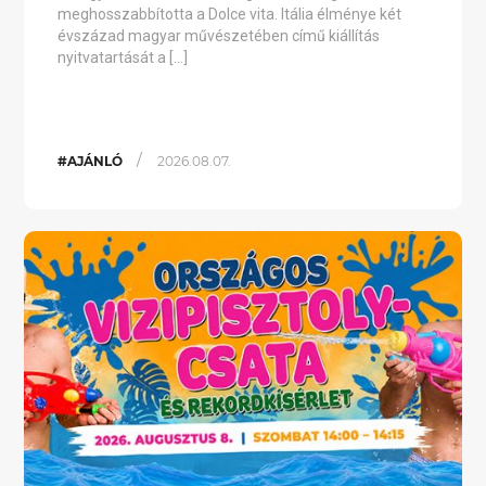
meghosszabbította a Dolce vita. Itália élménye két
évszázad magyar művészetében című kiállítás
nyitvatartását a […]
/
#AJÁNLÓ
2026.08.07.