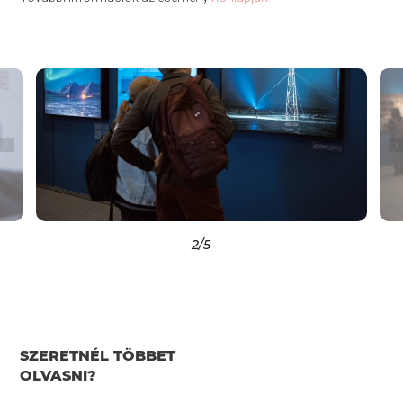
2
/5
SZERETNÉL TÖBBET
OLVASNI?