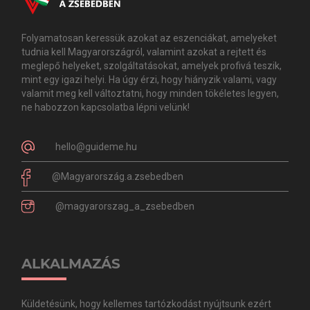
Folyamatosan keressük azokat az eszenciákat, amelyeket
tudnia kell Magyarországról, valamint azokat a rejtett és
meglepő helyeket, szolgáltatásokat, amelyek profivá teszik,
mint egy igazi helyi. Ha úgy érzi, hogy hiányzik valami, vagy
valamit meg kell változtatni, hogy minden tökéletes legyen,
ne habozzon kapcsolatba lépni velünk!
hello@guideme.hu
@Magyarország.a.zsebedben
@magyarorszag_a_zsebedben
ALKALMAZÁS
Küldetésünk, hogy kellemes tartózkodást nyújtsunk ezért