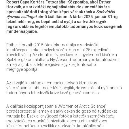
Robert Capa Kortárs Fotográfiai Központba, ahol Esther
Horvath, a sarkvidéki éghajlatkutatás dokumentálására
specializálódott fotográfus képei várnak ránk a
Sarkvidéki
éjszaka csillagai
című kiállításon. A tárlat 2025. január 31-ig
tekinthető meg, és bepillantást nyújt a sarkvidék egyik
legzordabb és legelőremutatóbb tudományos közösségének
mindennapjaiba.
Esther Horvath 2015 óta dokumentálja a sarkvidéki
kutatóexpedíciókat, melyek során több mint 25 expedíciót
követett végig. Az elmúlt öt évben kiemelt figyelemmel kísérte a
Spitzbergákon található Ny-Ålesund tudományos kutatóbázist,
amely a globális felmelegedés egyik legfontosabb
megfigyelőpontja.
Az itt zajló kutatások nemcsak a bolygó klimatikus
változásainak jobb megértését segítik, de inspirációt nyújtanak a
tudományos felfedezők következő generációinak is.
A kiállítás középpontjában a „Women of Arctic Science”
portrésorozat áll, amely a sarkvidéken dolgozó női tudósokat
mutatja be. Ezek a lenyűgöző fotók a kutatók személyiségét,
motivációit és munkáját hivatottak bemutatni, miközben
kézzelfoghatóan közvetítik a sarkvidéki kutatóállomás