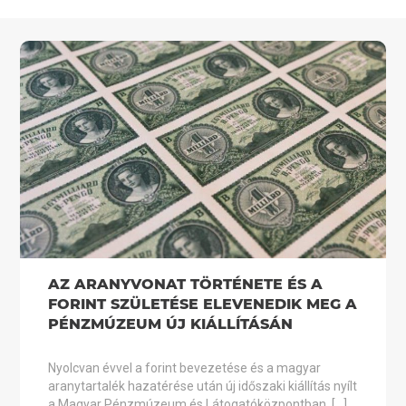
AZ ARANYVONAT TÖRTÉNETE ÉS A
FORINT SZÜLETÉSE ELEVENEDIK MEG A
PÉNZMÚZEUM ÚJ KIÁLLÍTÁSÁN
Nyolcvan évvel a forint bevezetése és a magyar
aranytartalék hazatérése után új időszaki kiállítás nyílt
a Magyar Pénzmúzeum és Látogatóközpontban. […]