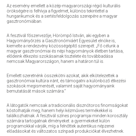
Az esemény emellett a közép-magyarországi régió kulturális
örökségére is felhívja a figyelmet, különös tekintettel a
hungarikumok és a sertésfeldolgozás szerepére a magyar
gasztronómiában.
A fesztivál főszervezője, Hörömpő István, aki egyben a
Hagyományőrzés a Gasztronómiáért Egyesület elnöke is,
kiemelte a rendezvény közösségépítő szerepét: „Fő célunk a
magyar gasztronómiai és népi hagyományok életben tartása,
elődeink étkezési szokásainak tisztelete és továbbadása
nemcsak Magyarországon, hanem a határon túl is.
Emellett szeretnénk összekötni azokat, akik elkötelezettek a
gasztronómiai kultúra iránt, és támogatni a különböző étkezési
szokások megismerését, valamint saját hagyományaink
bemutatását mások számára.”
A látogatók nemcsak a tradicionális disznótoros finomságokat
kóstolhatják meg, hanem helyi kézműves termékekkel is
találkozhatnak. A fesztivál színes programjai minden korosztály
számára tartogatnak élményeket: a gyermekeket külön
programokkal várják, míg a felnőttek autentikus népzenei
előadásokat és változatos színpadi produkciókat élvezhetnek.