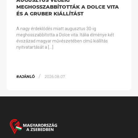
AUGUSZTUS VÉGÉIG
MEGHOSSZABBÍTOTTÁK A DOLCE VITA
ÉS A GRUBER KIÁLLÍTÁST
A nagy érdeklődés miatt augusztus 30-ig
meghosszabbította a Dolce vita. Itália élménye két
évszázad magyar művészetében című kiállítás
nyitvatartását a […]
/
#AJÁNLÓ
2026.08.07.