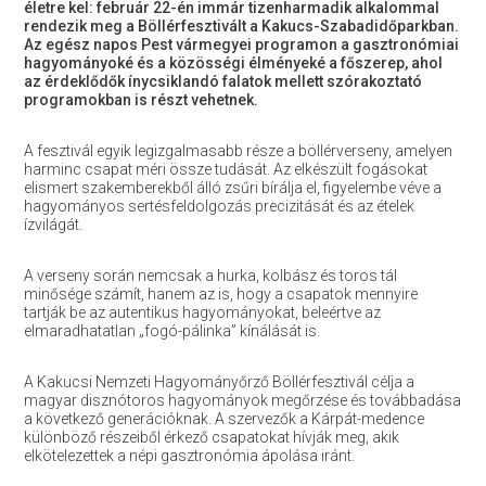
életre kel: február 22-én immár tizenharmadik alkalommal
rendezik meg a Böllérfesztivált a Kakucs-Szabadidőparkban.
Az egész napos Pest vármegyei programon a gasztronómiai
hagyományoké és a közösségi élményeké a főszerep, ahol
az érdeklődők ínycsiklandó falatok mellett szórakoztató
programokban is részt vehetnek.
A fesztivál egyik legizgalmasabb része a böllérverseny, amelyen
harminc csapat méri össze tudását. Az elkészült fogásokat
elismert szakemberekből álló zsűri bírálja el, figyelembe véve a
hagyományos sertésfeldolgozás precizitását és az ételek
ízvilágát.
A verseny során nemcsak a hurka, kolbász és toros tál
minősége számít, hanem az is, hogy a csapatok mennyire
tartják be az autentikus hagyományokat, beleértve az
elmaradhatatlan „fogó-pálinka” kínálását is.
A Kakucsi Nemzeti Hagyományőrző Böllérfesztivál célja a
magyar disznótoros hagyományok megőrzése és továbbadása
a következő generációknak. A szervezők a Kárpát-medence
különböző részeiből érkező csapatokat hívják meg, akik
elkötelezettek a népi gasztronómia ápolása iránt.