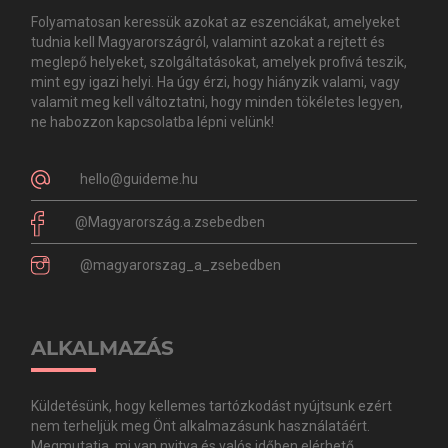
Folyamatosan keressük azokat az eszenciákat, amelyeket
tudnia kell Magyarországról, valamint azokat a rejtett és
meglepő helyeket, szolgáltatásokat, amelyek profivá teszik,
mint egy igazi helyi. Ha úgy érzi, hogy hiányzik valami, vagy
valamit meg kell változtatni, hogy minden tökéletes legyen,
ne habozzon kapcsolatba lépni velünk!
hello@guideme.hu
@Magyarország.a.zsebedben
@magyarorszag_a_zsebedben
ALKALMAZÁS
Küldetésünk, hogy kellemes tartózkodást nyújtsunk ezért
nem terheljük meg Önt alkalmazásunk használatáért.
Megmutatja, mi van nyitva és valós időben elérhető,