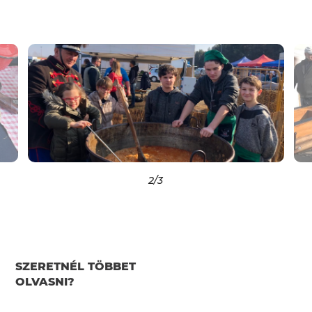
2
/3
SZERETNÉL TÖBBET
OLVASNI?