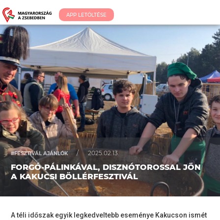
APP LETÖLTÉSE
/
2025.02.13.
#FESZTIVÁL AJÁNLÓK
FORGÓ-PÁLINKÁVAL, DISZNÓTOROSSAL JÖN
A KAKUCSI BÖLLÉRFESZTIVÁL
A téli időszak egyik legkedveltebb eseménye Kakucson ismét