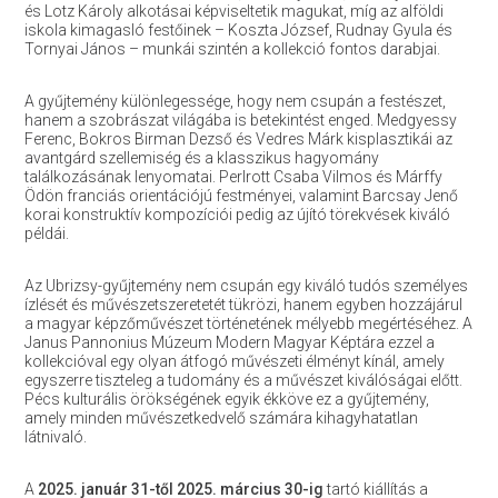
és Lotz Károly alkotásai képviseltetik magukat, míg az alföldi
iskola kimagasló festőinek – Koszta József, Rudnay Gyula és
Tornyai János – munkái szintén a kollekció fontos darabjai.
A gyűjtemény különlegessége, hogy nem csupán a festészet,
hanem a szobrászat világába is betekintést enged. Medgyessy
Ferenc, Bokros Birman Dezső és Vedres Márk kisplasztikái az
avantgárd szellemiség és a klasszikus hagyomány
találkozásának lenyomatai. Perlrott Csaba Vilmos és Márffy
Ödön franciás orientációjú festményei, valamint Barcsay Jenő
korai konstruktív kompozíciói pedig az újító törekvések kiváló
példái.
Az Ubrizsy-gyűjtemény nem csupán egy kiváló tudós személyes
ízlését és művészetszeretetét tükrözi, hanem egyben hozzájárul
a magyar képzőművészet történetének mélyebb megértéséhez. A
Janus Pannonius Múzeum Modern Magyar Képtára ezzel a
kollekcióval egy olyan átfogó művészeti élményt kínál, amely
egyszerre tiszteleg a tudomány és a művészet kiválóságai előtt.
Pécs kulturális örökségének egyik ékköve ez a gyűjtemény,
amely minden művészetkedvelő számára kihagyhatatlan
látnivaló.
A
2025. január 31-től 2025. március 30-ig
tartó kiállítás a