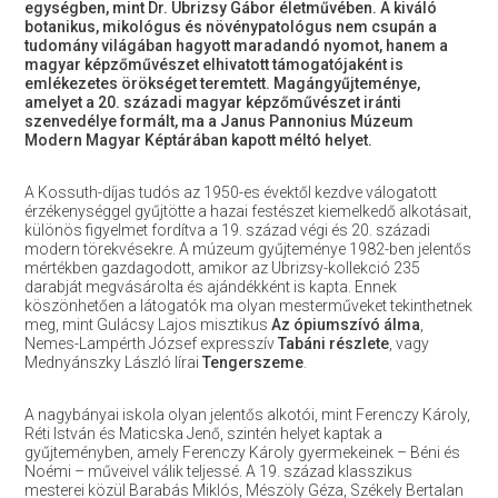
egységben, mint Dr. Ubrizsy Gábor életművében. A kiváló
botanikus, mikológus és növénypatológus nem csupán a
tudomány világában hagyott maradandó nyomot, hanem a
magyar képzőművészet elhivatott támogatójaként is
emlékezetes örökséget teremtett. Magángyűjteménye,
amelyet a 20. századi magyar képzőművészet iránti
szenvedélye formált, ma a Janus Pannonius Múzeum
Modern Magyar Képtárában kapott méltó helyet.
A Kossuth-díjas tudós az 1950-es évektől kezdve válogatott
érzékenységgel gyűjtötte a hazai festészet kiemelkedő alkotásait,
különös figyelmet fordítva a 19. század végi és 20. századi
modern törekvésekre. A múzeum gyűjteménye 1982-ben jelentős
mértékben gazdagodott, amikor az Ubrizsy-kollekció 235
darabját megvásárolta és ajándékként is kapta. Ennek
köszönhetően a látogatók ma olyan mesterműveket tekinthetnek
meg, mint Gulácsy Lajos misztikus
Az ópiumszívó álma
,
Nemes-Lampérth József expresszív
Tabáni részlete
, vagy
Mednyánszky László lírai
Tengerszeme
.
A nagybányai iskola olyan jelentős alkotói, mint Ferenczy Károly,
Réti István és Maticska Jenő, szintén helyet kaptak a
gyűjteményben, amely Ferenczy Károly gyermekeinek – Béni és
Noémi – műveivel válik teljessé. A 19. század klasszikus
mesterei közül Barabás Miklós, Mészöly Géza, Székely Bertalan