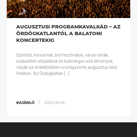
AUGUSZTUSI PROGRAMKAVALKÁD – AZ
ÖRDÖGKATLANTÓL A BALATONI
KONCERTEKIG
Színház, koncertek, borfesztiválok, városi séták,
szabadtéri előadások és különleges esti élmények
várják az érdeklődőket országszerte augusztus első
felében. Az Ördögkatlan […]
/
#AJÁNLÓ
2026.08.06.