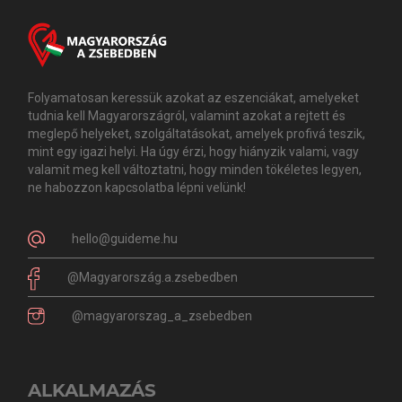
Folyamatosan keressük azokat az eszenciákat, amelyeket
tudnia kell Magyarországról, valamint azokat a rejtett és
meglepő helyeket, szolgáltatásokat, amelyek profivá teszik,
mint egy igazi helyi. Ha úgy érzi, hogy hiányzik valami, vagy
valamit meg kell változtatni, hogy minden tökéletes legyen,
ne habozzon kapcsolatba lépni velünk!
hello@guideme.hu
@Magyarország.a.zsebedben
@magyarorszag_a_zsebedben
ALKALMAZÁS