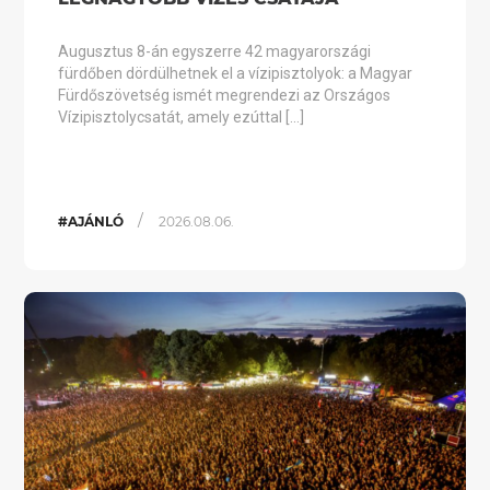
Augusztus 8-án egyszerre 42 magyarországi
fürdőben dördülhetnek el a vízipisztolyok: a Magyar
Fürdőszövetség ismét megrendezi az Országos
Vízipisztolycsatát, amely ezúttal […]
/
#AJÁNLÓ
2026.08.06.