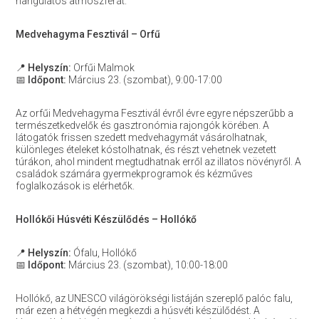
hangulatos atmoszférát.
Medvehagyma Fesztivál – Orfű
📍
Helyszín:
Orfűi Malmok
📅
Időpont:
Március 23. (szombat), 9:00-17:00
Az orfűi Medvehagyma Fesztivál évről évre egyre népszerűbb a
természetkedvelők és gasztronómia rajongók körében. A
látogatók frissen szedett medvehagymát vásárolhatnak,
különleges ételeket kóstolhatnak, és részt vehetnek vezetett
túrákon, ahol mindent megtudhatnak erről az illatos növényről. A
családok számára gyermekprogramok és kézműves
foglalkozások is elérhetők.
Hollókői Húsvéti Készülődés – Hollókő
📍
Helyszín:
Ófalu, Hollókő
📅
Időpont:
Március 23. (szombat), 10:00-18:00
Hollókő, az UNESCO világörökségi listáján szereplő palóc falu,
már ezen a hétvégén megkezdi a húsvéti készülődést. A