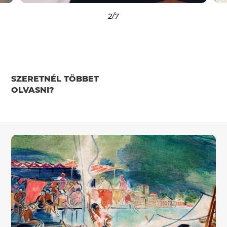
2
/7
SZERETNÉL TÖBBET
OLVASNI?