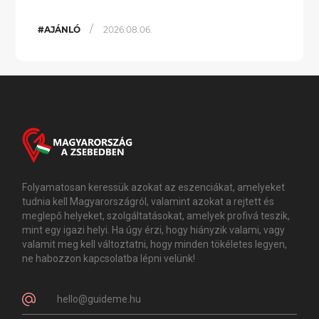
/
#AJÁNLÓ
2026.08.06.
Folyamatosan keressük azokat az eszenciákat, amelyeket
tudnia kell Magyarországról, valamint azokat a rejtett és
meglepő helyeket, szolgáltatásokat, amelyek profivá teszik,
mint egy igazi helyi. Ha úgy érzi, hogy hiányzik valami, vagy
valamit meg kell változtatni, hogy minden tökéletes legyen,
ne habozzon kapcsolatba lépni velünk!
hello@guideme.hu