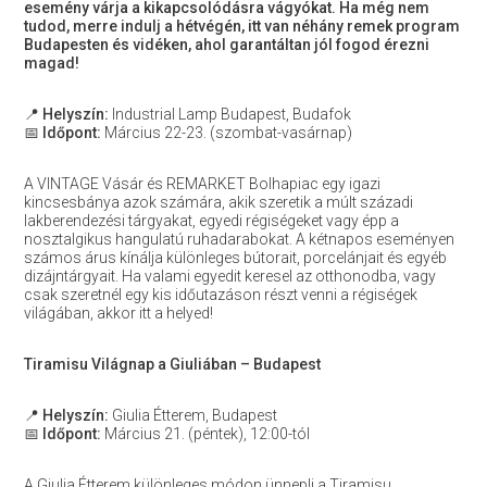
esemény várja a kikapcsolódásra vágyókat. Ha még nem
tudod, merre indulj a hétvégén, itt van néhány remek program
Budapesten és vidéken, ahol garantáltan jól fogod érezni
magad!
📍
Helyszín:
Industrial Lamp Budapest, Budafok
📅
Időpont:
Március 22-23. (szombat-vasárnap)
A VINTAGE Vásár és REMARKET Bolhapiac egy igazi
kincsesbánya azok számára, akik szeretik a múlt századi
lakberendezési tárgyakat, egyedi régiségeket vagy épp a
nosztalgikus hangulatú ruhadarabokat. A kétnapos eseményen
számos árus kínálja különleges bútorait, porcelánjait és egyéb
dizájntárgyait. Ha valami egyedit keresel az otthonodba, vagy
csak szeretnél egy kis időutazáson részt venni a régiségek
világában, akkor itt a helyed!
Tiramisu Világnap a Giuliában – Budapest
📍
Helyszín:
Giulia Étterem, Budapest
📅
Időpont:
Március 21. (péntek), 12:00-tól
A Giulia Étterem különleges módon ünnepli a Tiramisu