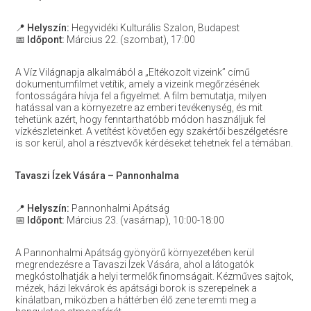
📍
Helyszín:
Hegyvidéki Kulturális Szalon, Budapest
📅
Időpont:
Március 22. (szombat), 17:00
A Víz Világnapja alkalmából a „Eltékozolt vizeink” című
dokumentumfilmet vetítik, amely a vizeink megőrzésének
fontosságára hívja fel a figyelmet. A film bemutatja, milyen
hatással van a környezetre az emberi tevékenység, és mit
tehetünk azért, hogy fenntarthatóbb módon használjuk fel
vízkészleteinket. A vetítést követően egy szakértői beszélgetésre
is sor kerül, ahol a résztvevők kérdéseket tehetnek fel a témában.
Tavaszi Ízek Vására – Pannonhalma
📍
Helyszín:
Pannonhalmi Apátság
📅
Időpont:
Március 23. (vasárnap), 10:00-18:00
A Pannonhalmi Apátság gyönyörű környezetében kerül
megrendezésre a Tavaszi Ízek Vására, ahol a látogatók
megkóstolhatják a helyi termelők finomságait. Kézműves sajtok,
mézek, házi lekvárok és apátsági borok is szerepelnek a
kínálatban, miközben a háttérben élő zene teremti meg a