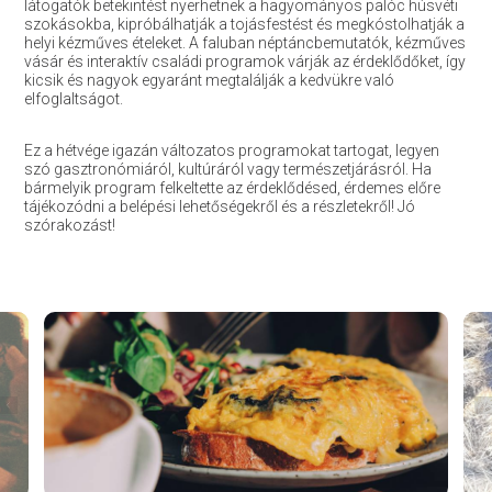
látogatók betekintést nyerhetnek a hagyományos palóc húsvéti
szokásokba, kipróbálhatják a tojásfestést és megkóstolhatják a
helyi kézműves ételeket. A faluban néptáncbemutatók, kézműves
vásár és interaktív családi programok várják az érdeklődőket, így
kicsik és nagyok egyaránt megtalálják a kedvükre való
elfoglaltságot.
Ez a hétvége igazán változatos programokat tartogat, legyen
szó gasztronómiáról, kultúráról vagy természetjárásról. Ha
bármelyik program felkeltette az érdeklődésed, érdemes előre
tájékozódni a belépési lehetőségekről és a részletekről! Jó
szórakozást!