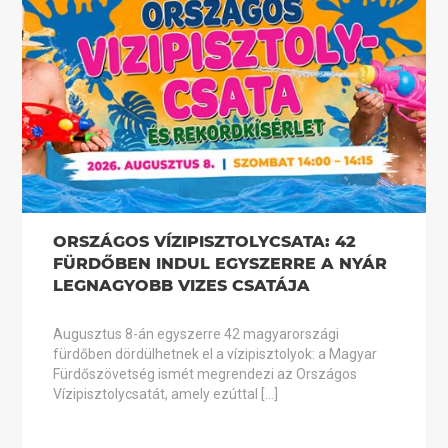
ORSZÁGOS VÍZIPISZTOLYCSATA: 42
FÜRDŐBEN INDUL EGYSZERRE A NYÁR
LEGNAGYOBB VIZES CSATÁJA
Augusztus 8-án egyszerre 42 magyarországi
fürdőben dördülhetnek el a vízipisztolyok: a Magyar
Fürdőszövetség ismét megrendezi az Országos
Vízipisztolycsatát, amely ezúttal […]