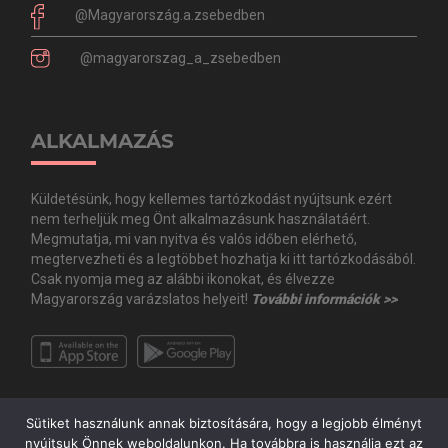
@Magyarország.a.zsebedben
@magyarorszag_a_zsebedben
ALKALMAZÁS
Küldetésünk, hogy kellemes tartózkodást nyújtsunk ezért
nem terheljük meg Önt alkalmazásunk használatáért.
Megmutatja, mi van nyitva és valós időben elérhető,
megtervezheti és a legtöbbet hozhatja ki itt tartózkodásából.
Csak nyomja meg az alábbi ikonokat, és élvezze
Magyarország varázslatos helyeit!
További információk >>
Sütiket használunk annak biztosítására, hogy a legjobb élményt
nyújtsuk Önnek weboldalunkon. Ha továbbra is használja ezt az