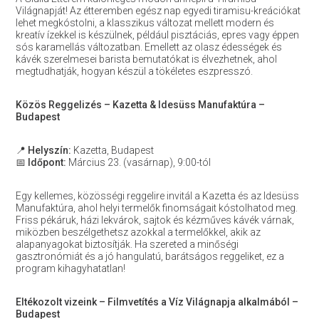
Világnapját! Az étteremben egész nap egyedi tiramisu-kreációkat
lehet megkóstolni, a klasszikus változat mellett modern és
kreatív ízekkel is készülnek, például pisztáciás, epres vagy éppen
sós karamellás változatban. Emellett az olasz édességek és
kávék szerelmesei barista bemutatókat is élvezhetnek, ahol
megtudhatják, hogyan készül a tökéletes eszpresszó.
Közös Reggelizés – Kazetta & Idesüss Manufaktúra –
Budapest
📍
Helyszín:
Kazetta, Budapest
📅
Időpont:
Március 23. (vasárnap), 9:00-tól
Egy kellemes, közösségi reggelire invitál a Kazetta és az Idesüss
Manufaktúra, ahol helyi termelők finomságait kóstolhatod meg.
Friss pékáruk, házi lekvárok, sajtok és kézműves kávék várnak,
miközben beszélgethetsz azokkal a termelőkkel, akik az
alapanyagokat biztosítják. Ha szereted a minőségi
gasztronómiát és a jó hangulatú, barátságos reggeliket, ez a
program kihagyhatatlan!
Eltékozolt vizeink – Filmvetítés a Víz Világnapja alkalmából –
Budapest