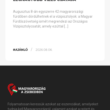
Augusztus 8-án egyszerre 42 magyarországi
fürdőben dördülhetnek el a vízipisztolyok: a Magyar
Fürdőszövetség ismét megrendezi az Országos
Vízipisztolycsatát, amely ezúttal […]
/
#AJÁNLÓ
2026.08.06.
Folyamatosan keressük azokat az eszenciákat, amelyeket
tudnia kell Magyarországról, valamint azokat a rejtett és