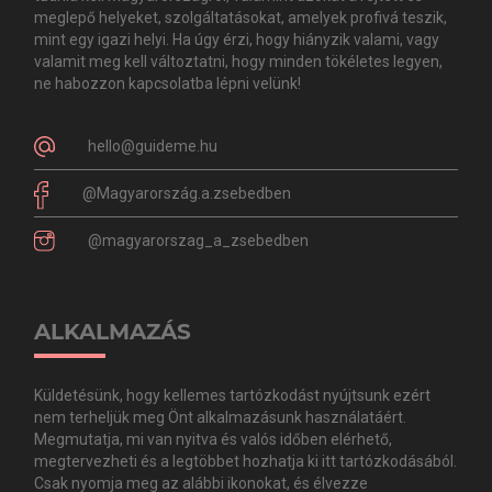
meglepő helyeket, szolgáltatásokat, amelyek profivá teszik,
mint egy igazi helyi. Ha úgy érzi, hogy hiányzik valami, vagy
valamit meg kell változtatni, hogy minden tökéletes legyen,
ne habozzon kapcsolatba lépni velünk!
hello@guideme.hu
@Magyarország.a.zsebedben
@magyarorszag_a_zsebedben
ALKALMAZÁS
Küldetésünk, hogy kellemes tartózkodást nyújtsunk ezért
nem terheljük meg Önt alkalmazásunk használatáért.
Megmutatja, mi van nyitva és valós időben elérhető,
megtervezheti és a legtöbbet hozhatja ki itt tartózkodásából.
Csak nyomja meg az alábbi ikonokat, és élvezze