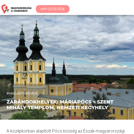
APP LETÖLTÉSE
/
2025.03.25.
#VALLÁSTURIZMUS
ZARÁNDOKHELYEK: MÁRIAPÓCS – SZENT
MIHÁLY TEMPLOM, NEMZETI KEGYHELY
A középkorban alapított Pócs község az Észak-magyarországi