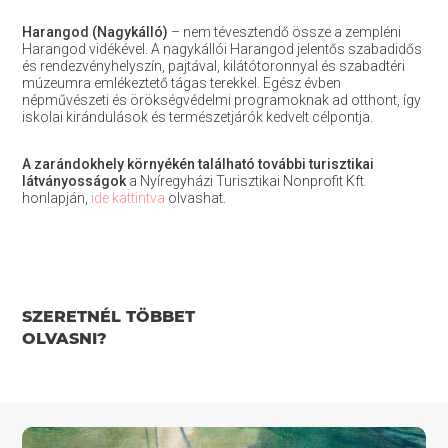
Harangod (Nagykálló)
– nem tévesztendő össze a zempléni
Harangod vidékével. A nagykállói Harangod jelentős szabadidős
és rendezvényhelyszín, pajtával, kilátótoronnyal és szabadtéri
múzeumra emlékeztető tágas terekkel. Egész évben
népművészeti és örökségvédelmi programoknak ad otthont, így
iskolai kirándulások és természetjárók kedvelt célpontja.
A zarándokhely környékén található további turisztikai
látványosságok
a Nyíregyházi Turisztikai Nonprofit Kft
.
honlapján,
ide kattintva
olvashat.
SZERETNÉL TÖBBET
OLVASNI?