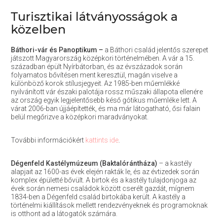
Turisztikai látványosságok a
közelben
Báthori-vár és Panoptikum –
a Báthori család jelentős szerepet
játszott Magyarország középkori történelmében. A vár a 15.
században épült Nyírbátorban, és az évszázadok során
folyamatos bővítésen ment keresztül, magán viselve a
különböző korok stílusjegyeit. Az 1985-ben műemlékké
nyilvánított vár északi palotája rossz műszaki állapota ellenére
az ország egyik legjelentősebb késő gótikus műemléke lett. A
várat 2006-ban újjáépítették, és ma már látogatható, ősi falain
belül megőrizve a középkori maradványokat.
További információkért
kattints ide
.
Dégenfeld Kastélymúzeum (Baktalórántháza)
– a kastély
alapjait az 1600-as évek elején rakták le, és az évtizedek során
komplex épületté bővült. A birtok és a kastély tulajdonjoga az
évek során nemesi családok között cserélt gazdát, mígnem
1834-ben a Dégenfeld család birtokába került. A kastély a
történelmi kiállítások mellett rendezvényeknek és programoknak
is otthont ad a látogatók számára.