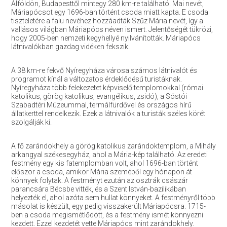
Alföldön, Budapesttől mintegy 280 km-re található. Mai nevét,
Máriapócsot egy 1696-ban történt csoda miatt kapta. E csoda
tiszteletére a falu nevéhez hozzáadták Szűz Mária nevét, így a
vallásos világban Máriapócs néven ismert. Jelentőségét tükrözi,
hogy 2005-ben nemzeti kegyhellyé nyilvánították. Máriapócs
látnivalókban gazdag vidéken fekszik.
A 38 km-re fekvő Nyíregyháza városa számos látnivalót és
programot kínál a változatos érdeklődésű turistáknak.
Nyíregyháza több felekezetet képviselő templomokkal (római
katolikus, görög katolikus, evangélikus, zsidó), a Sóstói
Szabadtéri Múzeummal, termálfürdővel és országos hírű
állatkerttel rendelkezik. Ezek a látnivalók a turisták széles körét
szolgálják ki.
A fő zarándokhely a görög katolikus zarándoktemplom, a Mihály
arkangyal székesegyház, ahol a Mária-kép található. Az eredeti
festmény egy kis fatemplomban volt, ahol 1696-ban történt
először a csoda, amikor Mária szeméből egy hónapon át
könnyek folytak. A festményt ezután az osztrák császár
parancsára Bécsbe vitték, és a Szent István-bazilikában
helyezték el, ahol azóta sem hullat könnyeket. A festményről több
másolat is készült, egy pedig visszakerült Máriapócsra. 1715-
ben a csoda megismétlődött, és a festmény ismét könnyezni
kezdett. Ezzel kezdetét vette Máriapócs mint zarándokhely.