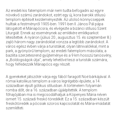
Az eredeti kis fatemplom már nem tudta befogadni az egyre
növekvő számú zarándokot, ezért egy új, kora barokk stílusú
templom építését kezdeményezték. Az utolsó könnycseppek
hulltak a festményről 1905-ben. 1991-ben II. János Pál pápa
látogatott el Máriapócsra, és elvégezte a bizánci stílusú Szent
Liturgiát. Ennek az eseménynek az emlékére emlékparkot
létesítettek. A nyáron (július 20., augusztus 15. és szeptember 8.)
zajló három nagy zarándoklat vonzza a legtöbb zarándokot. A
város egész évben várja a turistákat, olyan látnivalókkal, mint a
park, a gyönyörű templom, az eredeti fatemplom másolata, a
bazilita szerzetesrend gyűjteménye és a 9 km hosszú tanösvény,
a „Boldogságok útja”, amely lehetővé teszi a turisták számára,
hogy felfedezzék Máriapócs egy részét.
A gyerekeket játszótér várja egy fából faragott Noé bárkájával. A
római katolikus templom a város legrégebbi épülete, a 14.
században épült gótikus stílusban. A történelem folyamán
romba dőlt, de a 16. században újjáépítették. A templom
főhajójában ma is megcsodálhatjuk a Köpenyes Mária néven
ismert 15. századi freskó töredékét. Ez a 15. században készült
freskótöredék a pócsiak szoros kapcsolatát és Mária-imádatát
szemlélteti.