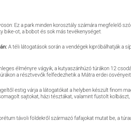
yösön: Ez a park minden korosztály számára megfelelő szór
 sky bike-ot, a bobot és sok más tevékenységet.
ván:
A téli látogatások során a vendégek kipróbálhatják a s
önleges élményre vágyik, a kutyaszánhúzó túrákon 12 csodála
túrákon a résztvevők felfedezhetik a Mátra erdei ösvényeit
geltől estig várja a látogatókat a helyben készült finom m
omagolt sajtokat, házi tésztákat, valamint füstölt kolbászt
orétum távoli földekről származó fafajokat mutat be, a túr