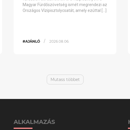
Magyar Fürdőszövetség ismét megrendezi az
Országos Vízipisztolycsatát, amely ezúttal […]
/
#AJÁNLÓ
2026.08.06.
Mutass többet
ALKALMAZÁS