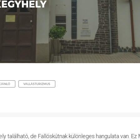
KEGYHELY
JÁNLÓ
VALLÁSTURIZMUS
y található, de Fallóskútnak különleges hangulata van. Ez