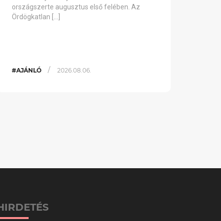
országszerte augusztus első felében. Az
Ördögkatlan […]
/
#AJÁNLÓ
2026.08.06.
HIRDETÉS