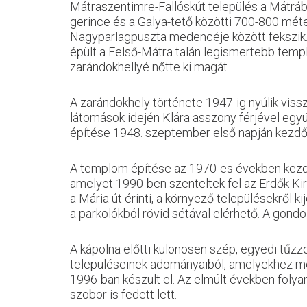
Mátraszentimre-Fallóskút település a Mátrában
gerince és a Galya-tető közötti 700-800 méte
Nagyparlagpuszta medencéje között fekszik. 
épült a Felső-Mátra talán legismertebb temp
zarándokhellyé nőtte ki magát.
A zarándokhely története 1947-ig nyúlik viss
látomások idején Klára asszony férjével együt
építése 1948. szeptember első napján kezdőd
A templom építése az 1970-es években kezdődö
amelyet 1990-ben szenteltek fel az Erdők Kir
a Mária út érinti, a környező településekről k
a parkolókból rövid sétával elérhető. A gondo
A kápolna előtti különösen szép, egyedi tű
településeinek adományaiból, amelyekhez még
1996-ban készült el. Az elmúlt években folyam
szobor is fedett lett.