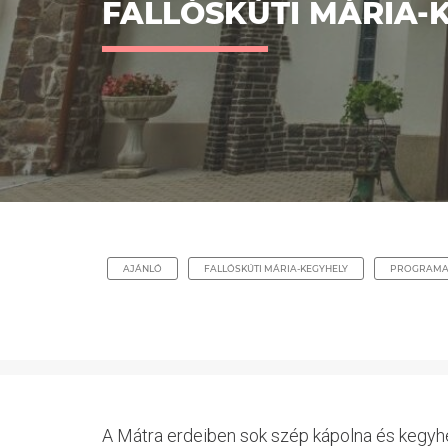
FALLÓSKÚTI MÁRIA-
AJÁNLÓ
FALLÓSKÚTI MÁRIA-KEGYHELY
PROGRAMA
A Mátra erdeiben sok szép kápolna és kegyhel