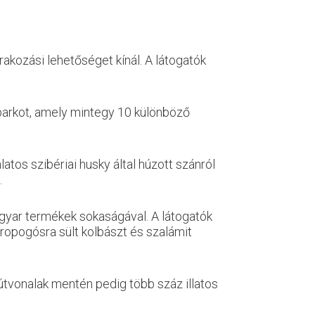
akozási lehetőséget kínál. A látogatók
íparkot, amely mintegy 10 különböző
tos szibériai husky által húzott szánról
.
agyar termékek sokaságával. A látogatók
, ropogósra sült kolbászt és szalámit
aútvonalak mentén pedig több száz illatos