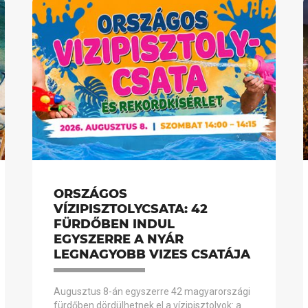
ORSZÁGOS
VÍZIPISZTOLYCSATA: 42
FÜRDŐBEN INDUL
EGYSZERRE A NYÁR
LEGNAGYOBB VIZES CSATÁJA
Augusztus 8-án egyszerre 42 magyarországi
fürdőben dördülhetnek el a vízipisztolyok: a