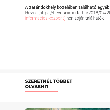
A zarándokhely közelében található egyéb 
Heves
(
https://hevesihirportal.hu/2018/04
informacios-kozpont)
honlapján találhatók.
SZERETNÉL TÖBBET
OLVASNI?