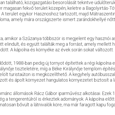
 található, közigazgatási besorolását tekintve üdülőterüle
r magasan fekvő terület közepén, keletre a Bagolyirtás-Tó
A terület egykor Hasznoshoz tartozott, majd Mátraszentim
loma, amely mára országszerte ismert zarándokhellyé nőt
za, amikor a Szűzanya többször is megjelent egy hasznói a
t elindult, és együtt találták meg a forrást, amely mellett 
ött. A kápolna és környéke az évek során sokat változott.
tt, 1988-ban pedig új tornyot építettek a régi kápolna el
álynője tiszteletére, míg a Béke Királynője templom építé
ijelölt turistaúton is megközelíthető. A kegyhely autóbussz
zott és ápolt környezet hangulatos környezetet biztosít a 
zzománc állomások Rácz Gábor iparművész alkotásai. Ezek 
 a tengerentúlról is érkeztek adományok. A kápolna előtti
atosan bővült a látnivalók köre, ma már faragott kapu fogad