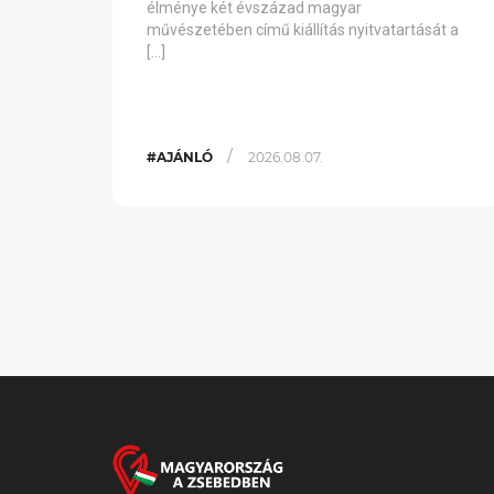
élménye két évszázad magyar
művészetében című kiállítás nyitvatartását a
[…]
/
#AJÁNLÓ
2026.08.07.