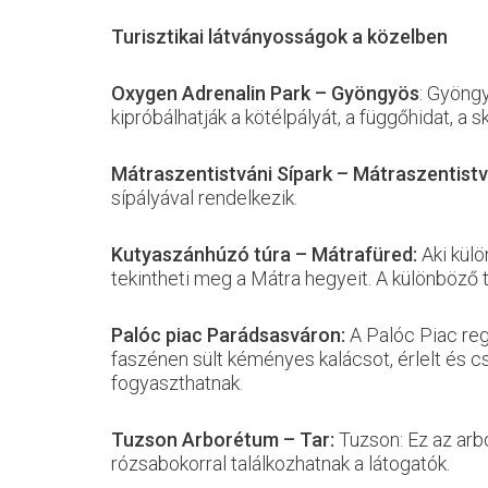
Turisztikai látványosságok a közelben
Oxygen Adrenalin Park – Gyöngyös
: Gyöng
kipróbálhatják a kötélpályát, a függőhidat, a
Mátraszentistváni Sípark – Mátraszentist
sípályával rendelkezik.
Kutyaszánhúzó túra – Mátrafüred:
Aki kül
tekintheti meg a Mátra hegyeit. A különböző 
Palóc piac Parádsasváron:
A Palóc Piac reg
faszénen sült kéményes kalácsot, érlelt és cs
fogyaszthatnak.
Tuzson Arborétum – Tar:
Tuzson: Ez az arb
rózsabokorral találkozhatnak a látogatók.