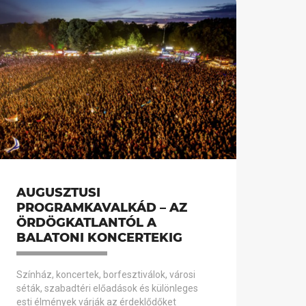
AUGUSZTUSI
PROGRAMKAVALKÁD – AZ
ÖRDÖGKATLANTÓL A
BALATONI KONCERTEKIG
Színház, koncertek, borfesztiválok, városi
séták, szabadtéri előadások és különleges
esti élmények várják az érdeklődőket