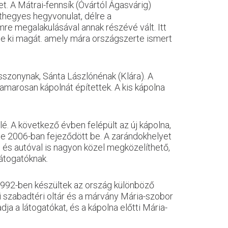
t. A Mátrai-fennsík (Óvártól Ágasvárig)
thegyes hegyvonulat, délre a
re megalakulásával annak részévé vált. Itt
te ki magát. amely mára országszerte ismert
sszonynak, Sánta Lászlónénak (Klára). A
hamarosan kápolnát építettek. A kis kápolna
é. A következő évben felépült az új kápolna,
se 2006-ban fejeződött be. A zarándokhelyet
al és autóval is nagyon közel megközelíthető,
látogatóknak.
1992-ben készültek az ország különböző
 szabadtéri oltár és a márvány Mária-szobor
ja a látogatókat, és a kápolna előtti Mária-