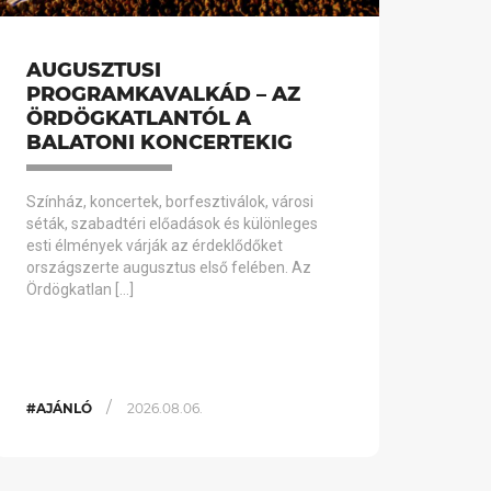
AUGUSZTUSI
PROGRAMKAVALKÁD – AZ
ÖRDÖGKATLANTÓL A
BALATONI KONCERTEKIG
Színház, koncertek, borfesztiválok, városi
séták, szabadtéri előadások és különleges
esti élmények várják az érdeklődőket
országszerte augusztus első felében. Az
Ördögkatlan […]
/
#AJÁNLÓ
2026.08.06.