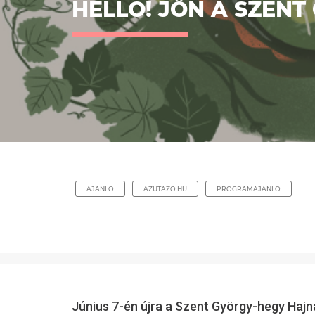
HELLO! JÖN A SZENT
AJÁNLÓ
AZUTAZO.HU
PROGRAMAJÁNLÓ
Június 7-én újra a Szent György-hegy Hajn