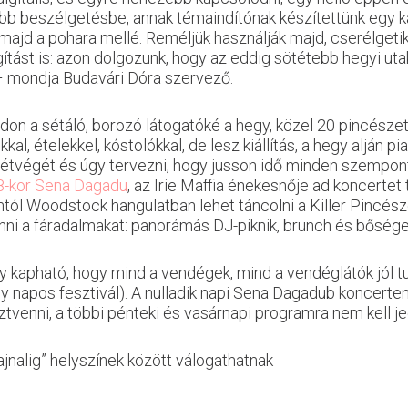
b beszélgetésbe, annak témaindítónak készítettünk egy k
jd a pohara mellé. Reméljük használják majd, cserélgetik 
ágítást is: azon dolgozunk, hogy az eddig sötétebb hegyi uta
 – mondja Budavári Dóra szervező.
on a sétáló, borozó látogatóké a hegy, közel 20 pincészet 
, ételekkel, kóstolókkal, de lesz kiállítás, a hegy alján pia
tvégét és úgy tervezni, hogy jusson idő minden szempontb
8-kor Sena Dagadu
, az Irie Maffia énekesnője ad koncertet
tól Woodstock hangulatban lehet táncolni a Killer Pincésze
nni a fáradalmakat: panorámás DJ-piknik, brunch és bőséges
y kapható, hogy mind a vendégek, mind a vendéglátók jól tu
gy napos fesztivál). A nulladik napi Sena Dagadub koncer
ztvenni, a többi pénteki és vasárnapi programra nem kell je
hajnalig” helyszínek között válogathatnak