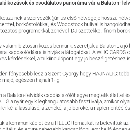
, találkozások és csodálatos panoráma vár a Balaton-fe
szülnek a szervezők (június első hétvégéje hosszú hétvég
rttel, borkóstolókkal, és Woodstock bulival is hangolódha
zatos programokkal, zenével, DJ szettekkel, finom borok
 valami biztosan közös bennünk: szeretjük a Balatont, a jó
ntásra, kapcsolódásra is hívják a látogatókat. A WHO CAR
kes kérdésekkel, ami kiindulópont egy jó beszélgetéshez is
én fényesebb lesz a Szent György-hegy HAJNALIG: több vi
majd, egészen hajnali 1-ig.
án a Balaton-felvidék csodás szőlőhegye megtelik élettel 
G a nyár egyik leghangulatosabb fesztiválja, amikor olyan
 pikniké, a lassulásé, a zenéké, a jó boroké, a naplementéé 
atjuk a kommunikációt és a HELLO! tematikát is belevittük az
igitális, és egyre nehezebb kapcsolódni, egy helló éppen el