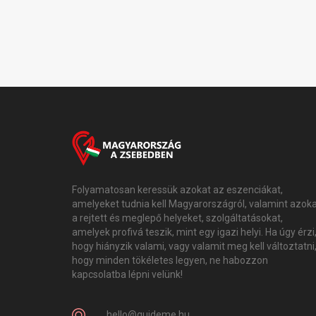
Folyamatosan keressük azokat az eszenciákat,
amelyeket tudnia kell Magyarországról, valamint azok
a rejtett és meglepő helyeket, szolgáltatásokat,
amelyek profivá teszik, mint egy igazi helyi. Ha úgy érzi
hogy hiányzik valami, vagy valamit meg kell változtatni
hogy minden tökéletes legyen, ne habozzon
kapcsolatba lépni velünk!
hello@guideme.hu