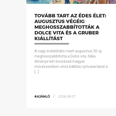
TOVÁBB TART AZ ÉDES ÉLET:
AUGUSZTUS VÉGÉIG
MEGHOSSZABBÍTOTTÁK A
DOLCE VITA ÉS A GRUBER
KIÁLLÍTÁST
A nagy érdeklődés miatt augusztus 30-ig
meghosszabbította a Dolce vita. Itália
élménye két évszázad magyar
művészetében című kiállítás nyitvatartását a
[…]
/
#AJÁNLÓ
2026.08.07.