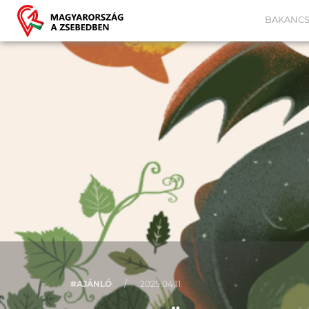
BAKANCS
#AJÁNLÓ
/
2025.04.11.