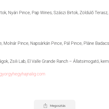
tok, Nyári Pince, Pap Wines, Szászi Birtok, Zöldülő Teras
e, Molnár Pince, Napsárkán Pince, Pál Pince, Pláne Badacso
k, Zsili Lab, El Valle Grande Ranch – Állatsimogató, kem
gyorgyhegyhajnalig.com
Megosztás