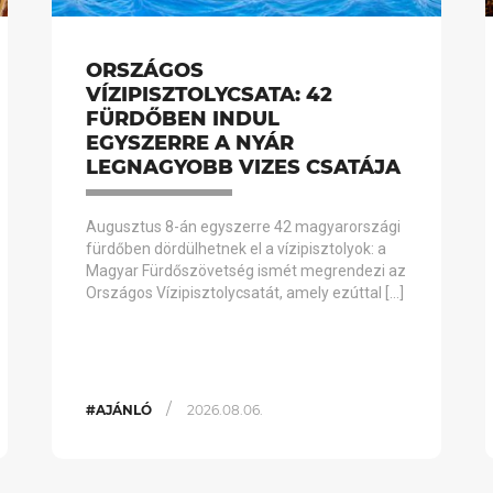
ORSZÁGOS
VÍZIPISZTOLYCSATA: 42
FÜRDŐBEN INDUL
EGYSZERRE A NYÁR
LEGNAGYOBB VIZES CSATÁJA
Augusztus 8-án egyszerre 42 magyarországi
fürdőben dördülhetnek el a vízipisztolyok: a
Magyar Fürdőszövetség ismét megrendezi az
Országos Vízipisztolycsatát, amely ezúttal […]
/
#AJÁNLÓ
2026.08.06.