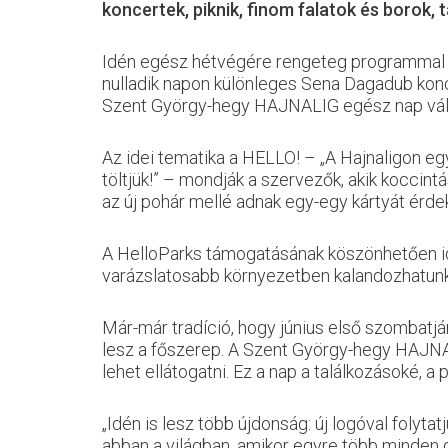
koncertek,
piknik, finom falatok és borok
Idén egész hétvégére rengeteg programmal ké
nulladik napon különleges Sena Dagadub konce
Szent György-hegy HAJNALIG egész nap válto
Az idei tematika a HELLO! – „A Hajnaligon egy
töltjük!” – mondják a szervezők, akik kocci
az új pohár mellé adnak egy-egy kártyát érde
A HelloParks támogatásának köszönhetően id
varázslatosabb környezetben kalandozhatunk 
Már-már tradíció, hogy június első szombatj
lesz a főszerep. A Szent György-hegy HAJNALI
lehet ellátogatni. Ez a nap a találkozásoké, a
„Idén is lesz több újdonság: új logóval folyt
abban a világban, amikor egyre több minden d