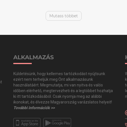
Mutass többet
ALKALMAZÁS
Küldetésünk, hogy kellemes tartózkodást nyújtsunk
W
ezért nem terheljük meg Önt alkalmazásunk
k
at
használatáért. Megmutatja, mi van nyitva és valós
t
időben elérhető, megtervezheti és a legtöbbet hozhatja
l
,
ki itt tartózkodásából. Csak nyomja meg az alábbi
m
,
ikonokat, és élvezze Magyarország varázslatos helyeit!
További információk >>