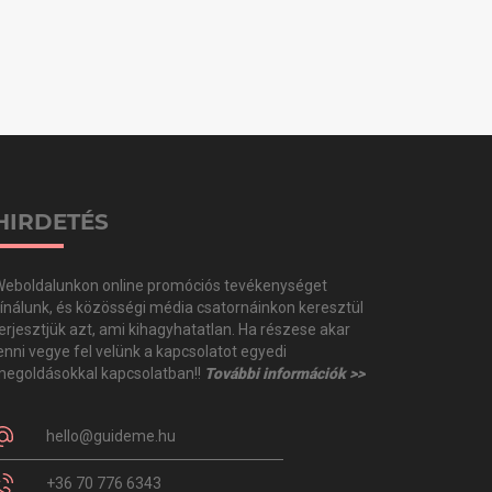
HIRDETÉS
eboldalunkon online promóciós tevékenységet
ínálunk, és közösségi média csatornáinkon keresztül
erjesztjük azt, ami kihagyhatatlan. Ha részese akar
enni vegye fel velünk a kapcsolatot egyedi
egoldásokkal kapcsolatban!!
További információk >>
hello@guideme.hu
+36 70 776 6343