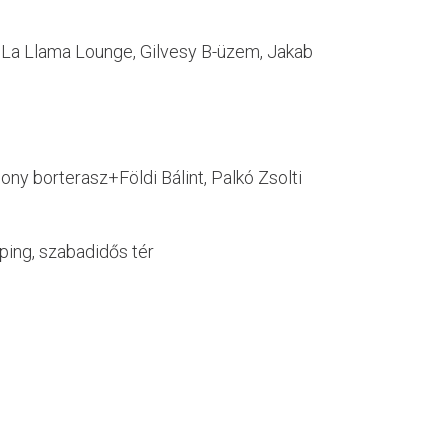
z, La Llama Lounge, Gilvesy B-üzem, Jakab
ny borterasz+Földi Bálint, Palkó Zsolti
ping, szabadidős tér