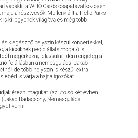
ártyapaklit a WHO Cards csapatával közösen
majd a résztvevők. Mellénk állt a HelloParks
k is ki legyenek világítva és még több
és kiegészítő helyszín készül koncertekkel,
c, a kicsiknek pedig állatsimogató is.
ól megérkezni, lelassulni. Idén rengeteg a
 trió felállásban a nemesgulácsi Jakab
tnél, de több helyszín is készül extra
 ebéd is várja a hajnaligozókat.
dják érezni magukat. (az utolsó két évben
ten (Jakab Badacsony, Nemesgulács
gyet venni.