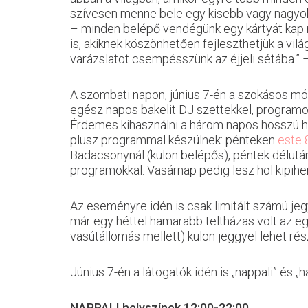
szívesen menne bele egy kisebb vagy nagyob
– minden belépő vendégünk egy kártyát kap ma
is, akiknek köszönhetően fejleszthetjük a vil
varázslatot csempésszünk az éjjeli sétába.”
A szombati napon, június 7-én a szokásos mód
egész napos bakelit DJ szettekkel, programokkal
Érdemes kihasználni a három napos hosszú hé
plusz programmal készülnek: pénteken
este 
Badacsonynál (külön belépős), péntek délután
programokkal. Vasárnap pedig lesz hol kipihe
Az eseményre idén is csak limitált számú jeg
már egy héttel hamarabb teltházas volt az e
vasútállomás mellett) külön jeggyel lehet rés
Június 7-én a látogatók idén is „nappali” és „
NAPPALI helyszínek 12:00-22:00