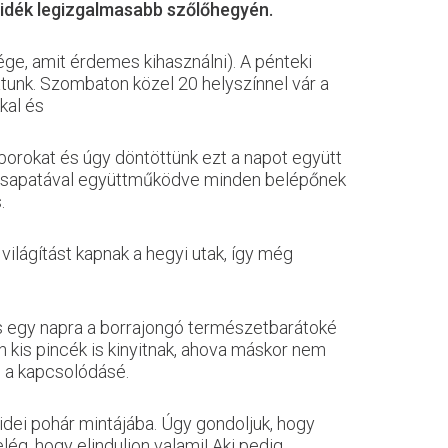
lvidék legizgalmasabb szőlőhegyén.
e, amit érdemes kihasználni). A pénteki
tunk. Szombaton közel 20 helyszínnel vár a
kal és
 borokat és úgy döntöttünk ezt a napot együtt
DS csapatával együttműködve minden belépőnek
.
lágítást kapnak a hegyi utak, így még
és egy napra a borrajongó természetbarátoké
 kis pincék is kinyitnak, ahova máskor nem
és a kapcsolódásé.
 idei pohár mintájába. Úgy gondoljuk, hogy
ég, hogy elinduljon valami! Aki pedig