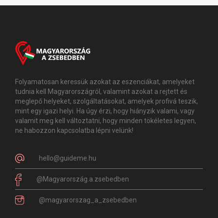
Folyamatosan keressük azokat az eszenciákat, amelyeket
tudnia kell Magyarországról, valamint azokat a rejtett és
meglepő helyeket, szolgáltatásokat, amelyek profivá teszik,
mint egy igazi helyi. Ha úgy érzi, hogy hiányzik valami, vagy
valamit meg kell változtatni, hogy minden tökéletes legyen,
ne habozzon kapcsolatba lépni velünk!
hello@guideme.hu
@Magyarország.a.zsebedben
@magyarorszag_a_zsebedben