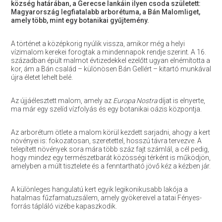
község határában, a Gerecse lankáin ilyen csoda született:
Magyarország legfiatalabb arborétuma, a Bán Malomliget,
amely több, mint egy botanikai gyűjtemény.
A történet a középkorig nyúlik vissza, amikor még a helyi
vízimalom kerekei forogtak a mindennapok rendje szerint. A 16.
században épült malmot évtizedekkel ezelőtt ugyan elnémította a
kor, ám a Bán család – különösen Bán Gellért – kitartó munkával
újra életet lehelt belé.
Az újjáélesztett malom, amely az
Europa Nostra
díjat is elnyerte,
ma már egy szelíd vízfolyás és egy botanikai oázis központja.
Az arborétum ötlete a malom körül kezdett sarjadni, ahogy a kert
növényei is: fokozatosan, szeretettel, hosszú távra tervezve. A
telepített növények sora mára több száz fajt számlál, a cél pedig,
hogy mindez egy természetbarát közösségi térként is működjön,
amelyben a múlt tisztelete és a fenntartható jövő kéz a kézben jár.
A különleges hangulatú kert egyik legikonikusabb lakója a
hatalmas fűzfamatuzsálem, amely gyökereivel a tatai Fényes-
forrás tápláló vizébe kapaszkodik.