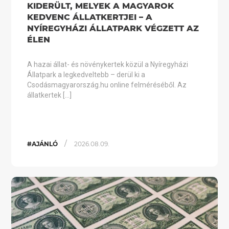
KIDERÜLT, MELYEK A MAGYAROK
KEDVENC ÁLLATKERTJEI – A
NYÍREGYHÁZI ÁLLATPARK VÉGZETT AZ
ÉLEN
A hazai állat- és növénykertek közül a Nyíregyházi
Állatpark a legkedveltebb – derül ki a
Csodásmagyarország.hu online felméréséből. Az
állatkertek […]
/
#AJÁNLÓ
2026.08.09.