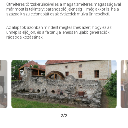
Ötméteres törzskerületével és a maga tízméteres magasságával
már most is tekintélyt parancsoló jelenség – még akkor is, ha a
századik születésnapját csak évtizedek múlva ünnepelheti.
Az alapítók azonban mindent megtesznek azért, hogy ez az
ünnep is eljöjjön, és a fa tanúja lehessen újabb generációk
rácsodálkozásának.
2
/2