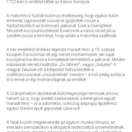
1722-ben is említést tettek az írásos források.
A malomhoz fűződő különös érdekesség, hogy egykor külön
emberek, úgynevezett csúvárok gyűjtötték össze a
háztartásokból az őrölnivaló gabonát. Ezek a csengőkkel
felszerelt kocsival közlekedő fuvarosok a város utcáit járva
szedték össze a terményt, hogy aztán a malomba szállítsák.
A név eredetéről érdekes legenda maradt fenn: a 19. század
közepén Dorozsmán élt egy német molnármester, aki saját
kocsijával hordta be a környékbeli termelőktől a gabonát. Minden
indulásnál németül kiáltotta: „Zu fahren!”, vagyis „Indulás!” A
magyar falusiak ezt a kifejezést hallva kezdték a
szállítókocsisokat „csúvároknak” nevezni – a szó pedig azóta is
őrzi ennek a régi molnárvilágnak az emlékét.
A Szárazmalom épületének különlegessége nemcsak a kora,
hanem az is, hogy eredeti szerkezetével, a kerengővel együtt
maradt fenn – ez a sátortetős, sokszög alaprajzú épületrész
egykor lóerőre épült gépezetek szíve volt.
A falak között megelevenedik az egykori munka ritmusa, az
interaktív bemutatókon a látogatók testközelből ismerkedhetnek