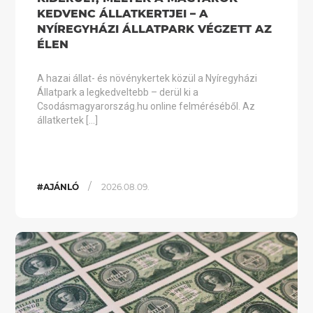
KEDVENC ÁLLATKERTJEI – A
NYÍREGYHÁZI ÁLLATPARK VÉGZETT AZ
ÉLEN
A hazai állat- és növénykertek közül a Nyíregyházi
Állatpark a legkedveltebb – derül ki a
Csodásmagyarország.hu online felméréséből. Az
állatkertek […]
/
#AJÁNLÓ
2026.08.09.