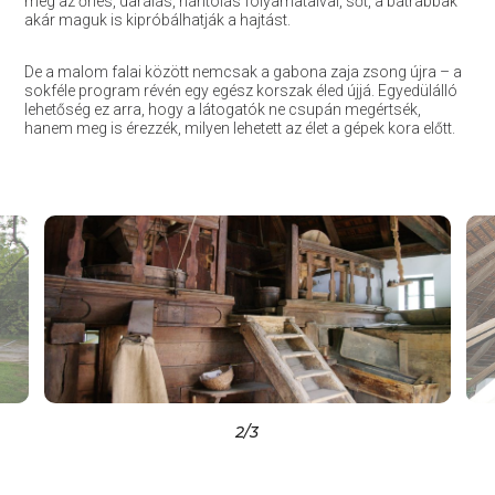
meg az őrlés, darálás, hántolás folyamataival, sőt, a bátrabbak
akár maguk is kipróbálhatják a hajtást.
De a malom falai között nemcsak a gabona zaja zsong újra – a
sokféle program révén egy egész korszak éled újjá. Egyedülálló
lehetőség ez arra, hogy a látogatók ne csupán megértsék,
hanem meg is érezzék, milyen lehetett az élet a gépek kora előtt.
2
/3