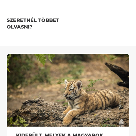
SZERETNÉL TÖBBET
OLVASNI?
KIDERÜLT, MELYEK A MAGYAROK