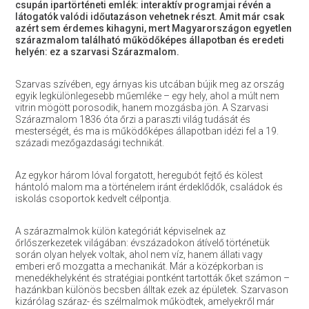
csupán ipartörténeti emlék: interaktív programjai révén a
látogatók valódi időutazáson vehetnek részt.
Amit már csak
azért sem érdemes kihagyni, mert
Magyarországon egyetlen
szárazmalom található működőképes állapotban és eredeti
helyén: ez a szarvasi Szárazmalom.
Szarvas szívében, egy árnyas kis utcában bújik meg az ország
egyik legkülönlegesebb műemléke – egy hely, ahol a múlt nem
vitrin mögött porosodik, hanem mozgásba jön. A Szarvasi
Szárazmalom 1836 óta őrzi a paraszti világ tudását és
mesterségét, és ma is működőképes állapotban idézi fel a 19.
századi mezőgazdasági technikát.
Az egykor három lóval forgatott, heregubót fejtő és kölest
hántoló malom ma a történelem iránt érdeklődők, családok és
iskolás csoportok kedvelt célpontja.
A szárazmalmok külön kategóriát képviselnek az
őrlőszerkezetek világában: évszázadokon átívelő történetük
során olyan helyek voltak, ahol nem víz, hanem állati vagy
emberi erő mozgatta a mechanikát. Már a középkorban is
menedékhelyként és stratégiai pontként tartották őket számon –
hazánkban különös becsben álltak ezek az épületek. Szarvason
kizárólag száraz- és szélmalmok működtek, amelyekről már