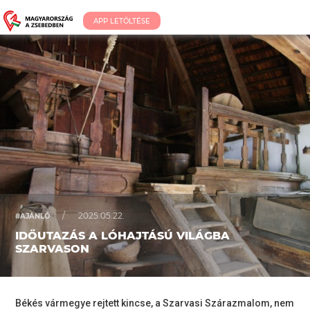
APP LETÖLTÉSE
/
2025.05.22.
#AJÁNLÓ
IDŐUTAZÁS A LÓHAJTÁSÚ VILÁGBA
SZARVASON
Békés vármegye rejtett kincse, a Szarvasi Szárazmalom, nem