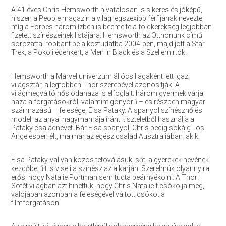
A 41 éves Chris Hemsworth hivatalosan is sikeres és jóképű,
hiszen a People magazin a világ legszexibb férfijának nevezte,
míg a Forbes három ízben is beemelte a földkerekség legjobban
fizetett színészeinek listájára. Hemsworth az Otthonunk című
sorozattal robbant be a köztudatba 2004-ben, majd jött a Star
Trek, a Pokoli édenkert, a Men in Black és a Szellemirtók.
Hemsworth a Marvel univerzum állócsillagaként lett igazi
világsztár, a legtöbben Thor szerepével azonosítják. A
világmegváltó hős odahaza is elfoglalt: három gyermek várja
haza a forgatásokról, valamint gönyörű – és részben magyar
származású – felesége, Elsa Pataky. A spanyol színésznő és
modell az anyai nagymamája iránti tiszteletből használja a
Pataky családnevet. Bár Elsa spanyol, Chris pedig sokáig Los
Angelesben élt, ma már az egész család Ausztráliában lakik.
Elsa Pataky-val van közös tetoválásuk, sőt, a gyerekek nevének
kezdőbetűit is viseli a színész az alkarján. Szerelmük olyannyira
erős, hogy Natalie Portman sem tudta beárnyékolni. A Thor:
Sötét világban azt hihettük, hogy Chris Natalie-t csókolja meg,
valójában azonban a feleségével váltott csókot a
filmforgatáson.