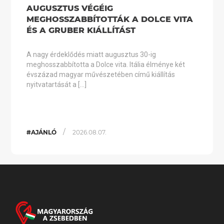
AUGUSZTUS VÉGÉIG
MEGHOSSZABBÍTOTTÁK A DOLCE VITA
ÉS A GRUBER KIÁLLÍTÁST
A nagy érdeklődés miatt augusztus 30-ig
meghosszabbította a Dolce vita. Itália élménye két
évszázad magyar művészetében című kiállítás
nyitvatartását a […]
/
#AJÁNLÓ
2026.08.07.