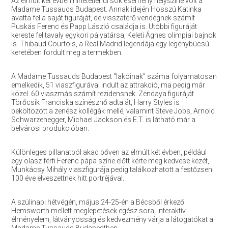
Az elmúlt két évben hihetetlenül sok esemény helyszíne volt a
Madame Tussauds Budapest. Annak idején Hosszú Katinka
avatta fel a saját figuráját, de visszatérő vendégnek számít
Puskás Ferenc és Papp László családja is. Utóbbi figuráját
kereste fel tavaly egykori pályatársa, Keleti Ágnes olimpiai bajnok
is. Thibaud Courtois, a Real Madrid legendája egy legénybúcsú
keretében fordult meg a termekben.
A Madame Tussauds Budapest “lakóinak” száma folyamatosan
emelkedik, 51 viaszfigurával indult az attrakció, ma pedig már
közel 60 viaszmás számít rezidensnek. Zendaya figuráját
Törőcsik Franciska színésznő adta át, Harry Styles is
beköltözött a zenész kollégák mellé, valamint Steve Jobs, Arnold
Schwarzenegger, Michael Jackson és E.T. is látható már a
belvárosi produkcióban.
Különleges pillanatból akad bőven az elmúlt két évben, például
egy olasz férfi Ferenc pápa színe előtt kérte meg kedvese kezét,
Munkácsy Mihály viaszfigurája pedig találkozhatott a festőzseni
100 éve elveszettnek hitt portréjával.
A szülinapi hétvégén, május 24-25-én a Bécsből érkező
Hemsworth mellett meglepetések egész sora, interaktív
élményelem, látványosság és kedvezmény várja a látogatókat a