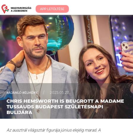
APP LETÖLTÉSE
/
2025.05.27.
#AJÁNLÓ #ÉLMÉNY
CHRIS HEMSWORTH IS BEUGROTT A MADAME
TUSSAUDS BUDAPEST SZÜLETÉSNAPI
BULIJÁRA
Az ausztrál világsztár figurája június elejéig marad. A