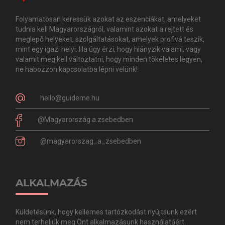
Folyamatosan keressük azokat az eszenciákat, amelyeket
tudnia kell Magyarországról, valamint azokat a rejtett és
meglepő helyeket, szolgáltatásokat, amelyek profivá teszik,
mint egy igazi helyi. Ha úgy érzi, hogy hiányzik valami, vagy
valamit meg kell változtatni, hogy minden tökéletes legyen,
ne habozzon kapcsolatba lépni velünk!
hello@guideme.hu
@Magyarország.a.zsebedben
@magyarorszag_a_zsebedben
ALKALMAZÁS
Küldetésünk, hogy kellemes tartózkodást nyújtsunk ezért
nem terheljük meg Önt alkalmazásunk használatáért.