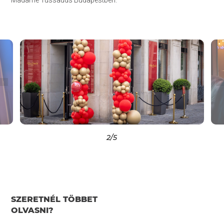
Madame Tussauds Budapestben.
2
/5
SZERETNÉL TÖBBET
OLVASNI?