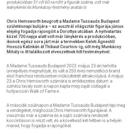
produkcióban 51-ről 60-ra nőtt a figurák száma, volt már
leánykérés és Munkácsy-festmény avatás is
Chris Hemsworth beugrott a Madame Tussauds Budapest
születésnapi bulijára – az ausztrál világsztár figurája június
elejéig fogadja rajongóit a Dorottya utcában. A nyitvatartás
közel 730 napja alatt volt már lánykérés a produkcióban,
ikonok egész sora járt már a termekben Keleti Ágnestől
Hosszú Katinkán át Thibaut Courtois-ig, sőt még Munkácsy
Mihály is itt találkozott elveszettnek hitt festményével.
A Madame Tussauds Budapest 2023. május 23-án tartotta
ünnepélyes megnyitóját, és vált a 250 éves nemzetközi brand
első franchise rendszerben működtetett attrakciójává. A május
23-a Chris Hemsworth számára is emlékezetes dátum: a
színész tavaly ezen a napon kapta meg saját csillagát a
hollywood-i Walk of Fame-e.
A második szülinapon a Madame Tussauds Budapest lepi meg
a vendégeket, méghozzá Chris Hemsworth figurájával. A
viaszmás már a szakma és a sajtó számára rendezett
koccintáson is részt vett, és a következő két hétben is a helyén
marad, hogy fogadja a rajongókat.