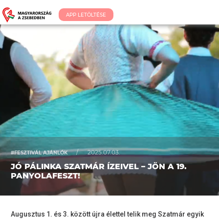
APP LETÖLTÉSE
/
2025.07.03.
#FESZTIVÁL AJÁNLÓK
JÓ PÁLINKA SZATMÁR ÍZEIVEL – JÖN A 19.
PANYOLAFESZT!
Augusztus 1. és 3. között újra élettel telik meg Szatmár egyik