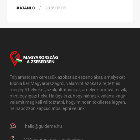
/
#AJÁNLÓ
2026.08.06.
Folyamatosan keressük azokat az eszenciákat, amelyeket
tudnia kell Magyarországról, valamint azokat a rejtett és
meglepő helyeket, szolgáltatásokat, amelyek profivá teszik,
mint egy igazi helyi. Ha úgy érzi, hogy hiányzik valami, vagy
valamit meg kell változtatni, hogy minden tökéletes legyen,
ne habozzon kapcsolatba lépni velünk!
hello@guideme.hu
@Magyarország.a.zsebedben