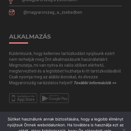
@magyarorszag_a_zsebedben
ALKALMAZÁS
Küldetésünk, hogy kellemes tartózkodást nyújtsunk ezért
nem terheljük meg Önt alkalmazásunk használatáért.
Megmutatja, mi van nyitva és valós időben elérhető,
megtervezheti és a legtöbbet hozhatja ki itt tartózkodásából.
Csak nyomja meg az alábbi ikonokat, és élvezze
Magyarország varázslatos helyeit!
További információk >>
Sütiket használunk annak biztosítására, hogy a legjobb élményt
nyújtsuk Önnek weboldalunkon. Ha továbbra is használja ezt az
oldalt, akkor feltételezzük, hogy Ön elégedett vele.