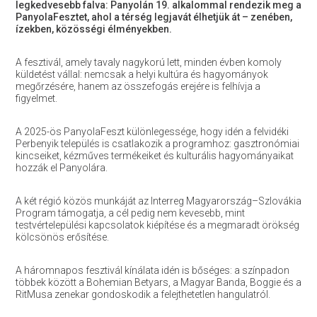
legkedvesebb falva: Panyolán 19. alkalommal rendezik meg a
PanyolaFesztet, ahol a térség legjavát élhetjük át – zenében,
ízekben, közösségi élményekben.
A fesztivál, amely tavaly nagykorú lett, minden évben komoly
küldetést vállal: nemcsak a helyi kultúra és hagyományok
megőrzésére, hanem az összefogás erejére is felhívja a
figyelmet.
A 2025-ös PanyolaFeszt különlegessége, hogy idén a felvidéki
Perbenyik település is csatlakozik a programhoz: gasztronómiai
kincseiket, kézműves termékeiket és kulturális hagyományaikat
hozzák el Panyolára.
A két régió közös munkáját az Interreg Magyarország–Szlovákia
Program támogatja, a cél pedig nem kevesebb, mint
testvértelepülési kapcsolatok kiépítése és a megmaradt örökség
kölcsönös erősítése.
A háromnapos fesztivál kínálata idén is bőséges: a színpadon
többek között a Bohemian Betyars, a Magyar Banda, Boggie és a
RitMusa zenekar gondoskodik a felejthetetlen hangulatról.