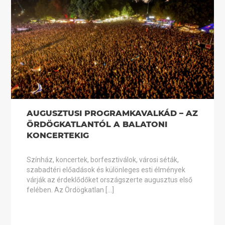
AUGUSZTUSI PROGRAMKAVALKÁD – AZ
ÖRDÖGKATLANTÓL A BALATONI
KONCERTEKIG
Színház, koncertek, borfesztiválok, városi séták,
szabadtéri előadások és különleges esti élmények
várják az érdeklődőket országszerte augusztus első
felében. Az Ördögkatlan […]