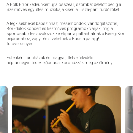
A Folk Error kedvünkért újra összeáll, szombat délelőtt pedig a
Szélműves együttes muzsikája kíséri a Tisza-parti fürdőzőket.
A legkisebbeket bábszínház, mesemondók, vándorjátszótér,
Bori-dalok koncert és kézműves programok várják, míg a
sportosabb fesztiválozók kerékpárra pattanhatnak a Beregi Kör
bejárásához, vagy részt vehetnek a Fuss a palajig!
futóversenyen.
Esténként táncházak és magyar, illetve felvidéki
néptáncegyüttesek előadásai koronázzák meg az élményt.