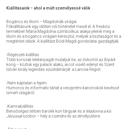
Kiállításaink – ahol a múlt személyessé válik
Bogáncs és liliom – Magdolnák virágai
Főkiállításunk egy időtlen női történetet mesél el. A freskós
termekben Mária Magdolna szimbolikus alakja jelenik meg a
liliom és a bogáncs virágain keresztül, melyek a tisztaságot és a
megtérést idézik. A kiállítást Bódi Magdi gondolatai gazdagítják.
-Régészeti kiállítás
Több korszak leletanyagát mutatjuk be, az őskortól az Árpád-
korig – köztük egy palack alakú, arcot viselő edényt és Szent
István király legendás ezüstdénárját: a Lancea Regist.
-Nem káptalan a fejem
Humoros és informatív tárlat a veszprémi kanonokok kevéssé
ismert világáról.
-Kamrakiállítás
Bensőséges térben barokk kori tárgyak és a
Madonna a kis
Jézussal
szobor – hely a csendre és az elmélyülésre.