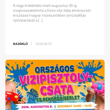
A nagy érdeklődés miatt augusztus 30-ig
meghosszabbította a Dolce vita. Itália élménye két
évszázad magyar művészetében című kiállítás
nyitvatartását a […]
/
#AJÁNLÓ
2026.08.07.