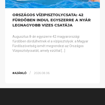
ORSZÁGOS VÍZIPISZTOLYCSATA: 42
FÜRDŐBEN INDUL EGYSZERRE A NYÁR
LEGNAGYOBB VIZES CSATÁJA
Augusztus 8-án egyszerre 42 magyarországi
fürdőben dördülhetnek el a vízipisztolyok: a Magyar
Fürdőszövetség ismét megrendezi az Országos
Vízipisztolycsatát, amely ezúttal […]
/
#AJÁNLÓ
2026.08.06.