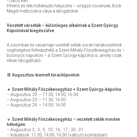
-Titkos kert
Pihenő és lelki töltekezés helyszíne – virágzó növények, Bódi
Magdi mellszobra várja a látogatókat.
Vezetett várséták – különleges alkalmak a Szent György
Kápolnával kiegészülve
A szombati és vasárnapi vezetett séták során tárlatvezetőink
segítségével felfedezhető a Szent Mihály Főszékesegyház és –
bizonyos napokon – a Szent György-kápolna is, amely csak
ritkán látogatható.
📆
Augusztusi kiemelt túraidőpontok:
🔸
Szent Mihály Főszékesegyház + Szent György-kápolna
– Augusztus 20. – 11:30, 14:00, 16:00
– Augusztus 23. – 11:30, 16:00
– Augusztus 24. – 14:00, 16:00
🔹
Szent Mihály Főszékesegyház – vezetett séták minden
hétvégén:
– Augusztus 2., 3., 9., 10., 16., 17., 30., 31.
– Indulások: 11:30, 14:00, 16:00 (változó bontásban)