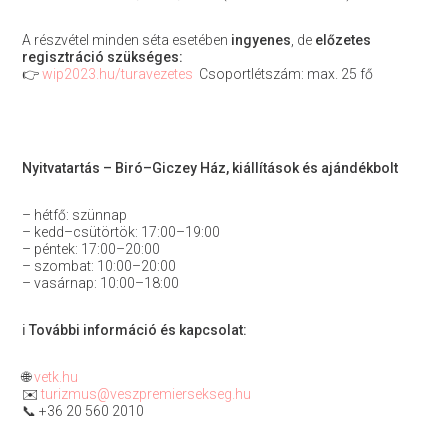
A részvétel minden séta esetében
ingyenes
, de
előzetes
regisztráció szükséges:
👉
wip2023.hu/turavezetes
Csoportlétszám: max. 25 fő
Nyitvatartás – Biró–Giczey Ház, kiállítások és ajándékbolt
– hétfő: szünnap
– kedd–csütörtök: 17:00–19:00
– péntek: 17:00–20:00
– szombat: 10:00–20:00
– vasárnap: 10:00–18:00
ℹ️
További információ és kapcsolat:
🌐
vetk.hu
✉️
turizmus@veszpremiersekseg.hu
📞 +36 20 560 2010