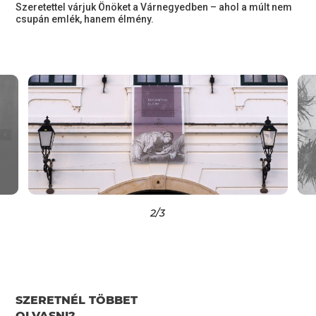
Szeretettel várjuk Önöket a Várnegyedben – ahol a múlt nem
csupán emlék, hanem élmény.
2
/3
SZERETNÉL TÖBBET
OLVASNI?