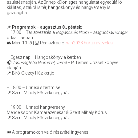
születésnapján. Az ünnep különleges hangulatát egyedülálló
kiállítás, szakrális tér, hangoskönyv és hangverseny is
gazdagítja.
📌
Programok – augusztus 8., péntek:
– 17:00 – Tárlatvezetés a
Bogáncs és liliom – Magdolnák virágai
c. kiállításban
👥 Max. 10 fő | 💻 Regisztráció:
wip2023.hu/turavezetes
– Egész nap – Hangoskönyv a kertben
🎧
Tanúságtétel liliommal, vérrel
– P. Temesi József könyve
alapján
📍 Biró-Giczey Ház kertje
– 18:00 – Ünnepi szentmise
📍 Szent Mihály Főszékesegyház
– 19:00 – Ünnepi hangverseny
Mendelssohn Kamarazenekar & Szent Mihály Kórus
📍 Szent Mihály Főszékesegyház
🎟 A programokon való részvétel ingyenes.