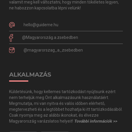
valamit meg kell változtatni, hogy minden tökéletes legyen,
ne habozzon kapcsolatba lépni velünk!
hello@guideme.hu
@Magyarország.a.zsebedben
@magyarorszag_a_zsebedben
ALKALMAZÁS
Küldetésünk, hogy kellemes tartózkodást nyújtsunk ezért
nem terheljük meg Önt alkalmazásunk használatáért.
Megmutatja, mi van nyitva és valós időben elérhető,
megtervezheti és a legtöbbet hozhatja ki itt tartózkodásából.
Csak nyomja meg az alábbi ikonokat, és élvezze
Magyarország varázslatos helyeit!
További információk >>