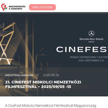
APP LETÖLTÉSE
/
2025.08.28.
#FESZTIVÁL AJÁNLÓK
21. CINEFEST MISKOLCI NEMZETKÖZI
FILMFESZTIVÁL – 2025/09/05 -13
A CineFest Miskolci Nemzetközi Filmfesztivál Magyarország