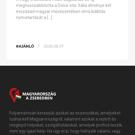
meghosszabbította a Dolce vita. Itália élménye két
évszázad magyar művészetében című kiállítás
nyitvatartását a […]
/
#AJÁNLÓ
2026.08.07.
Folyamatosan keressük azokat az eszenciákat, amelyeket
tudnia kell Magyarországról, valamint azokat a rejtett és
meglepő helyeket, szolgáltatásokat, amelyek profivá teszik,
mint egy igazi helyi. Ha úgy érzi, hogy hiányzik valami, vagy