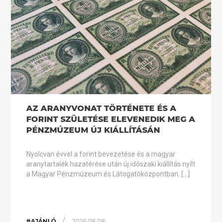
AZ ARANYVONAT TÖRTÉNETE ÉS A
FORINT SZÜLETÉSE ELEVENEDIK MEG A
PÉNZMÚZEUM ÚJ KIÁLLÍTÁSÁN
Nyolcvan évvel a forint bevezetése és a magyar
aranytartalék hazatérése után új időszaki kiállítás nyílt
a Magyar Pénzmúzeum és Látogatóközpontban. […]
/
#AJÁNLÓ
2026.08.08.