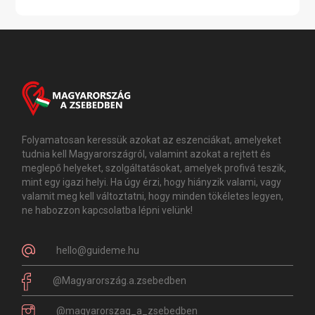
Folyamatosan keressük azokat az eszenciákat, amelyeket
tudnia kell Magyarországról, valamint azokat a rejtett és
meglepő helyeket, szolgáltatásokat, amelyek profivá teszik,
mint egy igazi helyi. Ha úgy érzi, hogy hiányzik valami, vagy
valamit meg kell változtatni, hogy minden tökéletes legyen,
ne habozzon kapcsolatba lépni velünk!
hello@guideme.hu
@Magyarország.a.zsebedben
@magyarorszag_a_zsebedben