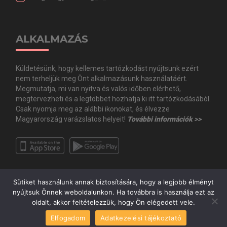
ALKALMAZÁS
Küldetésünk, hogy kellemes tartózkodást nyújtsunk ezért
nem terheljük meg Önt alkalmazásunk használatáért.
Megmutatja, mi van nyitva és valós időben elérhető,
megtervezheti és a legtöbbet hozhatja ki itt tartózkodásából.
Csak nyomja meg az alábbi ikonokat, és élvezze
Magyarország varázslatos helyeit!
További információk >>
Sütiket használunk annak biztosítására, hogy a legjobb élményt
nyújtsuk Önnek weboldalunkon. Ha továbbra is használja ezt az
oldalt, akkor feltételezzük, hogy Ön elégedett vele.
Copyright © Minden jog fenntartva. 2020 Guide.Me Kft. | Magyarország a
Elfogadom
Adatkezelési tájékoztató
zsebedben