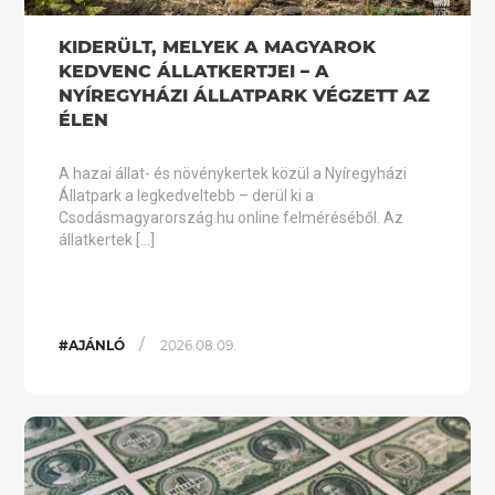
KIDERÜLT, MELYEK A MAGYAROK
KEDVENC ÁLLATKERTJEI – A
NYÍREGYHÁZI ÁLLATPARK VÉGZETT AZ
ÉLEN
A hazai állat- és növénykertek közül a Nyíregyházi
Állatpark a legkedveltebb – derül ki a
Csodásmagyarország.hu online felméréséből. Az
állatkertek […]
/
#AJÁNLÓ
2026.08.09.