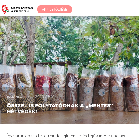
APP LETÖLTÉSE
/
2025.09.01.
#AJÁNLÓ
ŐSSZEL IS FOLYTATÓDNAK A „MENTES”
HÉTVÉGÉK!
Így várunk szeretettel minden glutén, tej és tojás intoleranciával