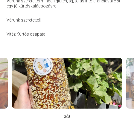
Várunk szeretettel minden glutén, tej, tojás intoleranciával élőt
egy jó kürtőskalácsozásra!
Várunk szeretettel!
Vitéz Kürtős csapata
2
/3