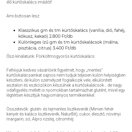
élő kürtőskalács imádót!
Ami biztosan lesz:
Klasszikus gm és tm kürtőskalács (vanília, dió, fahéj,
kókusz, kakaó) 2.800 Ft/db
Különleges ízű gm és tm kürtőskalácsok (málna,
pisztácia, citrus) 3.400 Ft/db
Őszi kínálatunk: Pörköltmogyorós kürtőskalács
Felhívjuk kedves vásárlóink figyelmét, hogy „mentes”
kürtőskalácsainkat sajnos nem tudjuk teljesen külön helyiségben
készíteni, de külön személyzet foglalkozik vele, elkülönített
asztalon és eszközökön készülnek a kürtőskalácsok… de nagy
odafigyelés mellett is nyomokban tartalmazhat glutént, mivel egy
légtérben készítjük hagyományos termékeinkkel.
Összetevők: glutén- és tejmentes lisztkeverék (Mimen fehér
kenyér és kalács lisztkeverék, NaturBit), cukor, élesztő, növényi
margarin, só, Alpro rizstej, citromhéj.