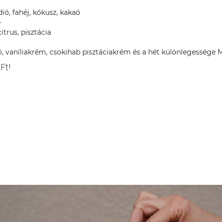
dió, fahéj, kókusz, kakaó
–
itrus, pisztácia
ngó, vaníliakrém, csokihab pisztáciakrém és a hét különleg
Ft!