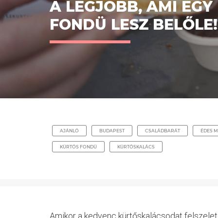
A LEGJOBB, AMI EG
FONDÜ LESZ BELŐLE!
AJÁNLÓ
BUDAPEST
CSALÁDBARÁT
ÉDES 
KÜRTŐS FONDÜ
KÜRTŐSKALÁCS
Amikor a kedvenc kürtőskalácsodat felszele