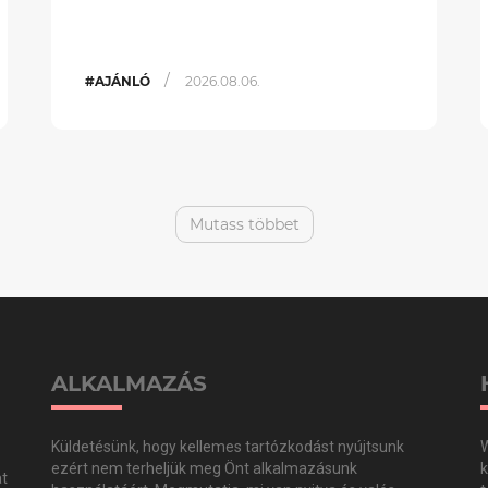
/
#AJÁNLÓ
2026.08.06.
Mutass többet
ALKALMAZÁS
Küldetésünk, hogy kellemes tartózkodást nyújtsunk
W
ezért nem terheljük meg Önt alkalmazásunk
k
at