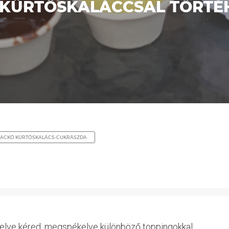
Y KÜRTŐSKALÁCCSAL TÖRTÉ
MACKÓ KÜRTŐSKALÁCS-CUKRÁSZDA
telve kéred, megspékelve különböző toppingokkal: