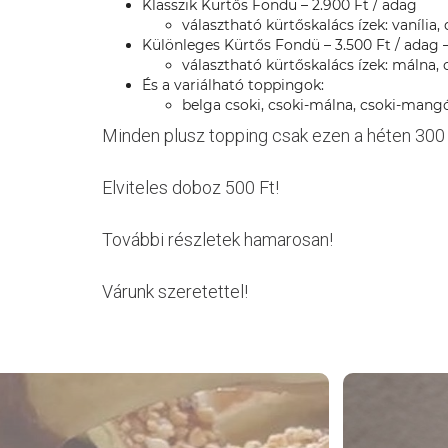
Klasszik Kürtős Fondü – 2.900 Ft / adag
választható kürtőskalács ízek: vanília, 
Különleges Kürtős Fondü – 3.500 Ft / adag 
választható kürtőskalács ízek: málna, c
És a variálható toppingok:
belga csoki, csoki-málna, csoki-ma
Minden plusz topping csak ezen a héten 300 
Elviteles doboz 500 Ft!
További részletek hamarosan!
Várunk szeretettel!