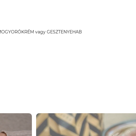
essége MOGYORÓKRÉM vagy GESZTENYEHAB