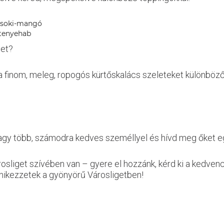
 csoki-mangó
tenyehab
het?
finom, meleg, ropogós kürtőskalács szeleteket különböz
gy több, számodra kedves személlyel és hívd meg őket eg
sliget szívében van – gyere el hozzánk, kérd ki a kedvenc
iknikezzetek a gyönyörű Városligetben!