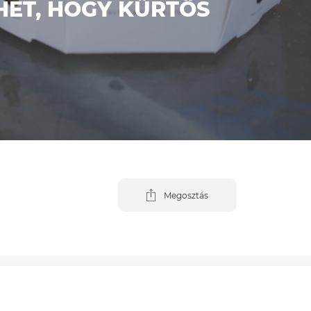
HET, HOGY KÜRTŐS
Megosztás