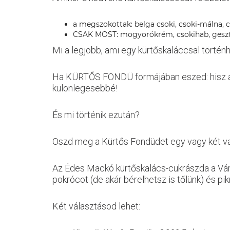
a megszokottak: belga csoki, csoki-málna,
CSAK MOST: mogyorókrém, csokihab, gesz
Mi a legjobb, ami egy kürtőskaláccsal történ
Ha KÜRTŐS FONDÜ formájában eszed: hisz a 
különlegesebbé!
És mi történik ezután?
Oszd meg a Kürtős Fondüdet egy vagy két va
Az Édes Mackó kürtőskalács-cukrászda a Váro
pokrócot (de akár bérelhetsz is tőlünk) és p
Két választásod lehet: