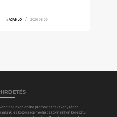
/
#AJÁNLÓ
2026.08.06.
HIRDETÉS
eboldalunkon online promóciós tevékenységet
ínálunk, és közösségi média csatornáinkon keresztül