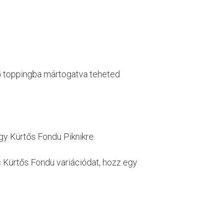
ő toppingba mártogatva teheted
y Kürtős Fondü Piknikre.
 Kürtős Fondü variációdat, hozz egy