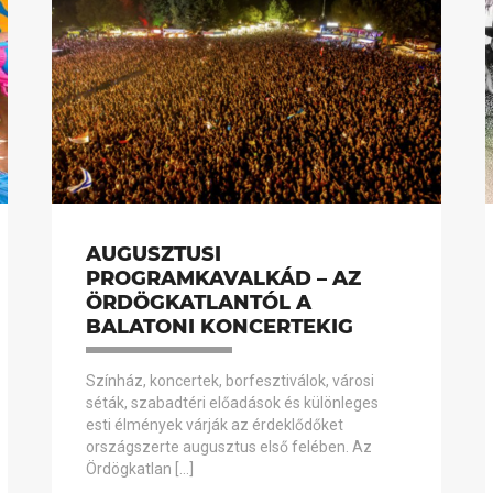
AUGUSZTUSI
PROGRAMKAVALKÁD – AZ
ÖRDÖGKATLANTÓL A
BALATONI KONCERTEKIG
Színház, koncertek, borfesztiválok, városi
séták, szabadtéri előadások és különleges
esti élmények várják az érdeklődőket
országszerte augusztus első felében. Az
Ördögkatlan […]