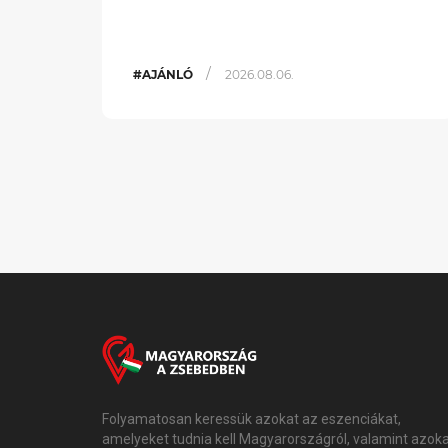
/
#AJÁNLÓ
2026.08.06.
Folyamatosan keressük azokat az eszenciákat,
amelyeket tudnia kell Magyarországról, valamint azok