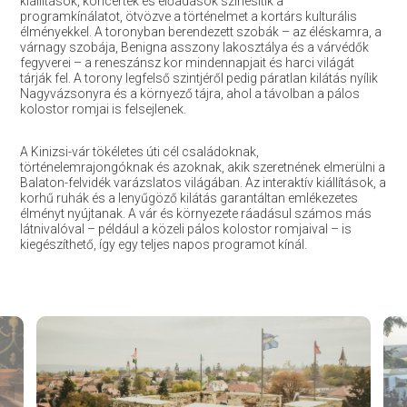
kiállítások, koncertek és előadások színesítik a
programkínálatot, ötvözve a történelmet a kortárs kulturális
élményekkel. A toronyban berendezett szobák – az éléskamra, a
várnagy szobája, Benigna asszony lakosztálya és a várvédők
fegyverei – a reneszánsz kor mindennapjait és harci világát
tárják fel. A torony legfelső szintjéről pedig páratlan kilátás nyílik
Nagyvázsonyra és a környező tájra, ahol a távolban a pálos
kolostor romjai is felsejlenek.
A Kinizsi-vár tökéletes úti cél családoknak,
történelemrajongóknak és azoknak, akik szeretnének elmerülni a
Balaton-felvidék varázslatos világában. Az interaktív kiállítások, a
korhű ruhák és a lenyűgöző kilátás garantáltan emlékezetes
élményt nyújtanak. A vár és környezete ráadásul számos más
látnivalóval – például a közeli pálos kolostor romjaival – is
kiegészíthető, így egy teljes napos programot kínál.