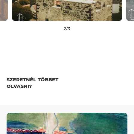
2
/3
SZERETNÉL TÖBBET
OLVASNI?