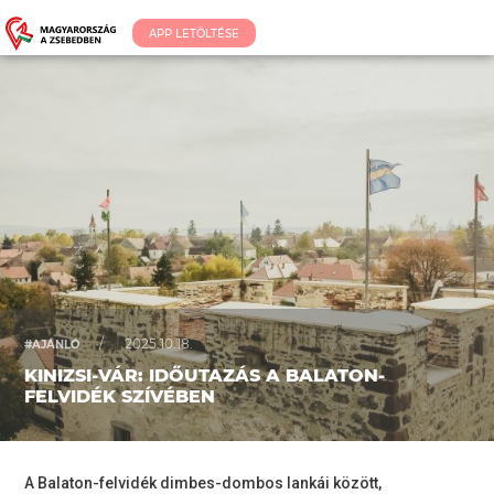
APP LETÖLTÉSE
/
2025.10.18.
#AJÁNLÓ
KINIZSI-VÁR: IDŐUTAZÁS A BALATON-
FELVIDÉK SZÍVÉBEN
A Balaton-felvidék dimbes-dombos lankái között,