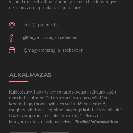
valamit meg kell változtatni, hogy minden tökéletes legyen,
ne habozzon kapcsolatba lépni velünk!
hello@guideme.hu
@Magyarország.a.zsebedben
@magyarorszag_a_zsebedben
ALKALMAZÁS
Küldetésünk, hogy kellemes tartózkodást nyújtsunk ezért
nem terheljük meg Önt alkalmazásunk használatáért.
Megmutatja, mi van nyitva és valós időben elérhető,
megtervezheti és a legtöbbet hozhatja ki itt tartózkodásából.
Csak nyomja meg az alábbi ikonokat, és élvezze
Magyarország varázslatos helyeit!
További információk >>