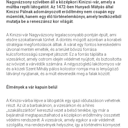
Nagyvázsony szívében áll a középkori Kinizsi-vár, amely a
múltba repíti látogatóit. Az 1472-ben Hunyadi Mátyás által
Kinizsi Pálnak adományozott erődítmény nem csupán egy
műemlék, hanem egy élő történelemkönyv, amely testközelből
mutatja be a reneszánsz kor világát.
A Kinizsi-vár Nagyvázsony legalacsonyabb pontján épült, ami
elsőre szokatlannak tűnhet. A döntés mögött azonban a korabeli
stratégiai megfontolások álltak. A várat egy fontos kereskedelmi
útvonal mentén emelték, és a terület bővizű forrása
kulcsfontosságú szerepet játszott. Ez a forrás táplálta a
vizesárkot, amely ostrom idején védelmet nyújtott, és biztosította
az ivóvizet a várvédők számára. A négyszögletű lakótornyos vár
és a közeli Szent Mihály pálos kolostor romjai ma is lenyűgöző
látványt nyújtanak, és a múlt elevenedik meg a falak között.
Élmények a vár kapuin belül
A Kinizsi-várba lépve a látogatók egy igazi időutazáson vehetnek
részt. Az út a barbakánon, a vizesárkon és a híres
„szakállszárítón” keresztül vezet a belső terekbe, így már a
bejáratnál megtapasztalhatod a középkori erődítmény összetett
védelmi rendszerét. A vizesárok, amely egykor a vár védelmét
szolgálta, ma rendezvények helyszíne, így a történelmi környezet