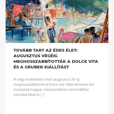
TOVÁBB TART AZ ÉDES ÉLET:
AUGUSZTUS VÉGÉIG
MEGHOSSZABBÍTOTTÁK A DOLCE VITA
ÉS A GRUBER KIÁLLÍTÁST
A nagy érdeklődés miatt augusztus 30-ig
meghosszabbította a Dolce vita. Itália élménye két
évszázad magyar művészetében című kiállítás
nyitvatartását a […]