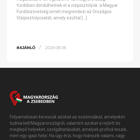
fürdőben dördülhetnek el a vízipisztolyok: a Magyar
Fürdőszövetség ismét megrendezi az Országos
Vízipisztolycsatát, amely ezúttal […]
/
#AJÁNLÓ
2026.08.06.
Folyamatosan keressük azokat az eszenciákat, amelyeket
tudnia kell Magyarországról, valamint azokat a rejtett és
meglepő helyeket, szolgáltatásokat, amelyek profivá teszik,
mint egy igazi helyi. Ha úgy érzi, hogy hiányzik valami, vagy