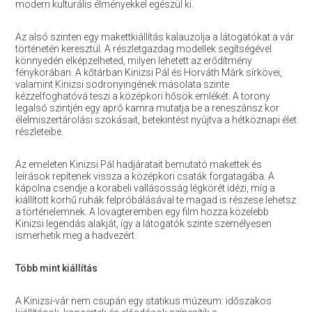
modern kulturális élményekkel egészül ki.
Az alsó szinten egy makettkiállítás kalauzolja a látogatókat a vár
történetén keresztül. A részletgazdag modellek segítségével
könnyedén elképzelheted, milyen lehetett az erődítmény
fénykorában. A kőtárban Kinizsi Pál és Horváth Márk sírkövei,
valamint Kinizsi sodronyingének másolata szinte
kézzelfoghatóvá teszi a középkori hősök emlékét. A torony
legalsó szintjén egy apró kamra mutatja be a reneszánsz kor
élelmiszertárolási szokásait, betekintést nyújtva a hétköznapi élet
részleteibe.
Az emeleten Kinizsi Pál hadjáratait bemutató makettek és
leírások repítenek vissza a középkori csaták forgatagába. A
kápolna csendje a korabeli vallásosság légkörét idézi, míg a
kiállított korhű ruhák felpróbálásával te magad is részese lehetsz
a történelemnek. A lovagteremben egy film hozza közelebb
Kinizsi legendás alakját, így a látogatók szinte személyesen
ismerhetik meg a hadvezért.
Több mint kiállítás
A Kinizsi-vár nem csupán egy statikus múzeum: időszakos