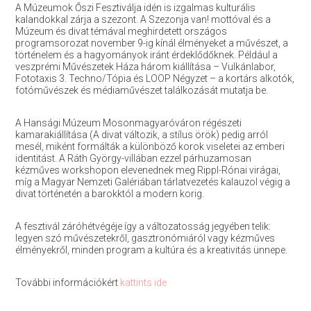
A Múzeumok Őszi Fesztiválja idén is izgalmas kulturális
kalandokkal zárja a szezont. A Szezonja van! mottóval és a
Múzeum és divat témával meghirdetett országos
programsorozat november 9-ig kínál élményeket a művészet, a
történelem és a hagyományok iránt érdeklődőknek. Például a
veszprémi Művészetek Háza három kiállítása – Vulkánlabor,
Fototaxis 3. Techno/Tópia és LOOP Négyzet – a kortárs alkotók,
fotóművészek és médiaművészet találkozását mutatja be.
A Hansági Múzeum Mosonmagyaróváron régészeti
kamarakiállítása (A divat változik, a stílus örök) pedig arról
mesél, miként formálták a különböző korok viseletei az emberi
identitást. A Ráth György-villában ezzel párhuzamosan
kézműves workshopon elevenednek meg Rippl-Rónai virágai,
míg a Magyar Nemzeti Galériában tárlatvezetés kalauzol végig a
divat történetén a barokktól a modern korig.
A fesztivál záróhétvégéje így a változatosság jegyében telik:
legyen szó művészetekről, gasztronómiáról vagy kézműves
élményekről, minden program a kultúra és a kreativitás ünnepe.
További információkért
kattints ide.