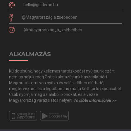
hello@guideme.hu
@Magyarország.a.zsebedben
@magyarorszag_a_zsebedben
ALKALMAZÁS
Küldetésünk, hogy kellemes tartózkodást nyújtsunk ezért
nem terheljük meg Önt alkalmazásunk használatáért.
Megmutatja, mi van nyitva és valós időben elérhető,
megtervezheti és a legtöbbet hozhatja ki itt tartózkodásából.
Csak nyomja meg az alábbi ikonokat, és élvezze
Magyarország varázslatos helyeit!
További információk >>