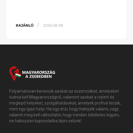
/
#AJÁNLÓ
2026.08.08.
Folyamatosan keressük azokat az eszenciákat, amelyeket
tudnia kell Magyarországról, valamint azokat a rejtett és
meglepő helyeket, szolgáltatásokat, amelyek profivá teszik,
mint egy igazi helyi. Ha úgy érzi, hogy hiányzik valami, vagy
valamit meg kell változtatni, hogy minden tökéletes legyen,
ne habozzon kapcsolatba lépni velünk!