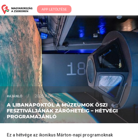
APP LETÖLTÉSE
/
2025.11.06.
#AJÁNLÓ
A LIBANAPOKTÓL A MÚZEUMOK ÖSZI
FESZTIVÁLJÁNAK ZÁRÓHETÉIG – HÉTVÉGI
PROGRAMAJÁNLÓ
Ez a hétvége az ikonikus Márton-napi programoknak