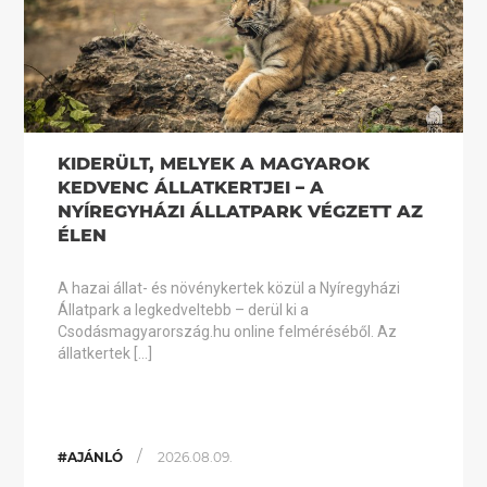
KIDERÜLT, MELYEK A MAGYAROK
KEDVENC ÁLLATKERTJEI – A
NYÍREGYHÁZI ÁLLATPARK VÉGZETT AZ
ÉLEN
A hazai állat- és növénykertek közül a Nyíregyházi
Állatpark a legkedveltebb – derül ki a
Csodásmagyarország.hu online felméréséből. Az
állatkertek […]
/
#AJÁNLÓ
2026.08.09.