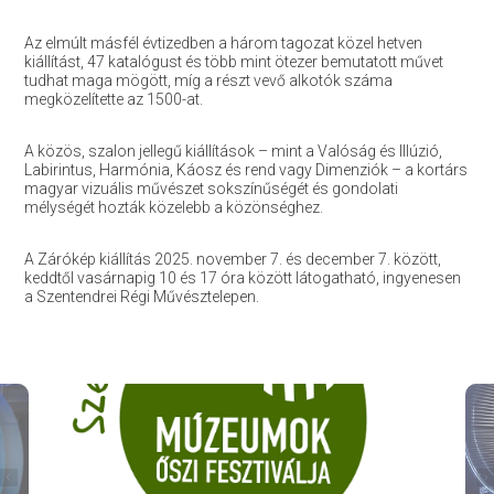
Az elmúlt másfél évtizedben a három tagozat közel hetven
kiállítást, 47 katalógust és több mint ötezer bemutatott művet
tudhat maga mögött, míg a részt vevő alkotók száma
megközelítette az 1500-at.
A közös, szalon jellegű kiállítások – mint a Valóság és Illúzió,
Labirintus, Harmónia, Káosz és rend vagy Dimenziók – a kortárs
magyar vizuális művészet sokszínűségét és gondolati
mélységét hozták közelebb a közönséghez.
A Zárókép kiállítás 2025. november 7. és december 7. között,
keddtől vasárnapig 10 és 17 óra között látogatható, ingyenesen
a Szentendrei Régi Művésztelepen.