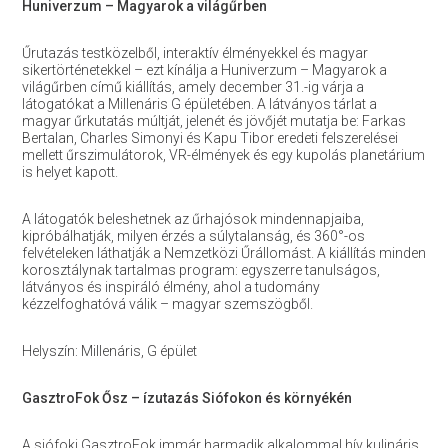
Huniverzum – Magyarok a világűrben
Űrutazás testközelből, interaktív élményekkel és magyar
sikertörténetekkel – ezt kínálja a Huniverzum – Magyarok a
világűrben című kiállítás, amely december 31.-ig várja a
látogatókat a Millenáris G épületében. A látványos tárlat a
magyar űrkutatás múltját, jelenét és jövőjét mutatja be: Farkas
Bertalan, Charles Simonyi és Kapu Tibor eredeti felszerelései
mellett űrszimulátorok, VR-élmények és egy kupolás planetárium
is helyet kapott.
A látogatók beleshetnek az űrhajósok mindennapjaiba,
kipróbálhatják, milyen érzés a súlytalanság, és 360°-os
felvételeken láthatják a Nemzetközi Űrállomást. A kiállítás minden
korosztálynak tartalmas program: egyszerre tanulságos,
látványos és inspiráló élmény, ahol a tudomány
kézzelfoghatóvá válik – magyar szemszögből.
Helyszín: Millenáris, G épület
GasztroFok Ősz – ízutazás Siófokon és környékén
A siófoki GasztroFok immár harmadik alkalommal hív kulináris