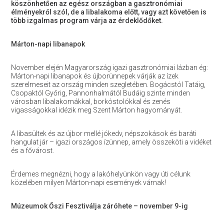
köszönhetően az egész országban a gasztronómiai
élményekről szól, de a libalakoma előtt, vagy azt követően is
több izgalmas program várja az érdeklődőket.
Márton-napi libanapok
November elején Magyarország igazi gasztronómiai lázban ég:
Márton-napi libanapok és újborünnepek várják az ízek
szerelmeseit az ország minden szegletében. Bogácstól Tatáig,
Csopaktól Győrig, Pannonhalmától Budáig szinte minden
városban libalakomákkal, borkóstolókkal és zenés
vigasságokkal idézik meg Szent Márton hagyományát.
A libasültek és az újbor mellé jókedv, népszokások és baráti
hangulat jár – igazi országos ízünnep, amely összeköti a vidéket
és a fővárost.
Érdemes megnézni, hogy a lakóhelyünkön vagy úti célunk
közelében milyen Márton-napi események várnak!
Múzeumok Őszi Fesztiválja záróhete – november 9-ig