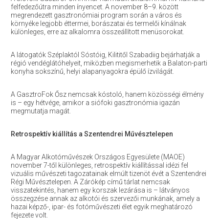
felfedezőútra minden ínyencet. A november 8–9. között
megrendezett gasztronómiai program során a város és
környéke legjobb éttermei, borászatai és termelői kínálnak
különleges, erre az alkalomra összeállított menüsorokat.
A látogatók Széplaktól Sóstóig, Kilititől Szabadiig bejárhatják a
régió vendéglátóhelyeit, miközben megismerhetik a Balaton-parti
konyha sokszínű, helyi alapanyagokra épülő ízvilágát.
A GasztroFok Ősz nemcsak kóstoló, hanem közösségi élmény
is – egy hétvége, amikor a siófoki gasztronómia igazán
megmutatja magát.
Retrospektív kiállítás a Szentendrei Művésztelepen
A Magyar Alkotóművészek Országos Egyesülete (MAOE)
november 7-től különleges, retrospektív kiállítással idézi fel
vizuális művészeti tagozatainak elmúlt tizenöt évét a Szentendrei
Régi Művésztelepen. A Zárókép című tárlat nemcsak
visszatekintés, hanem egy korszak lezárása is – látványos
összegzése annak az alkotói és szervezői munkának, amely a
hazai képző-, ipar- és fotóművészeti élet egyik meghatározó
fejezete volt.