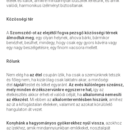
ételek és italok, amikre mindannyian büszkék lehetünk, és amik
valódi, harmonikus ízélményt biztosítanak.
Közösségi tér
A
Szomszéd-ot az elejétől fogva pezsgő közösségi térnek
álmodtuk meg
; egy olyan helynek, ahova bárki, bármikor
benézhet, beülhet, mindegy, hogy csak egy gyors kávéra vagy
egy nagy beszélgetésre, egy finom vacsora mellett.
Rólunk
Nem elég ha
az
étel
csupán ízlik, ha csak a szemünknek tetszik
és főleg nem, ha kizárólag csak laktatni akar; a minőségi
étel
táplál
-testet és lelket egyaránt.
Az evés
különleges szeánsz,
mely minden érzékszervünkre egyszerre hat,
így az
ételkészítés akkor érheti el valódi célját, ha
alkalommá nemesíti
az étkezést.
Mi ebben az
alkalomteremtésben hiszünk
, amihez
az út a kifogástalan ételeken, valamint az azokat körülölelő
hangulaton át vezet.
Konyhánk a hagyományos gyökerekhez nyúl vissza
, azokhoz
az ízekhez, amik mindannyiunkban emlékeket, nosztalgiát