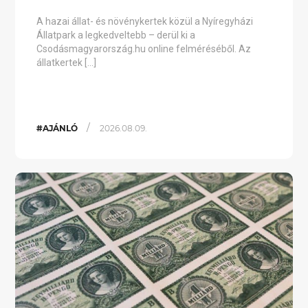
A hazai állat- és növénykertek közül a Nyíregyházi
Állatpark a legkedveltebb – derül ki a
Csodásmagyarország.hu online felméréséből. Az
állatkertek […]
/
#AJÁNLÓ
2026.08.09.