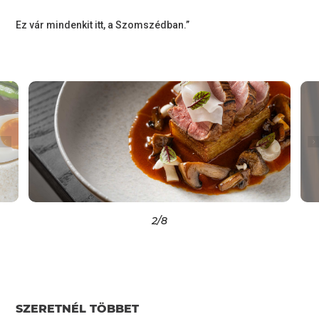
Ez vár mindenkit itt, a Szomszédban.”
2
/8
SZERETNÉL TÖBBET