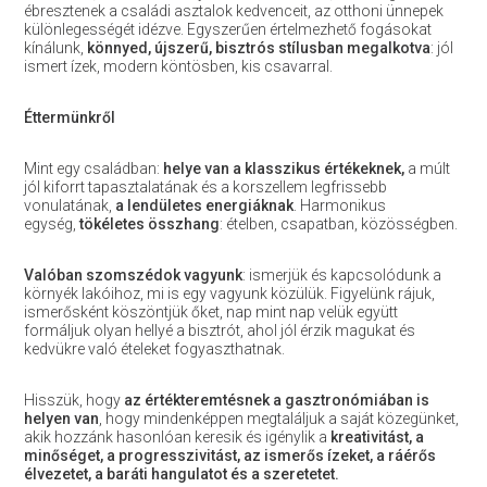
ébresztenek a családi asztalok kedvenceit, az otthoni ünnepek
különlegességét idézve. Egyszerűen értelmezhető fogásokat
kínálunk,
könnyed, újszerű, bisztrós stílusban megalkotva
: jól
ismert ízek, modern köntösben, kis csavarral.
Éttermünkről
Mint egy családban:
helye van a klasszikus értékeknek,
a múlt
jól kiforrt tapasztalatának és a korszellem legfrissebb
vonulatának,
a lendületes energiáknak
. Harmonikus
egység,
tökéletes összhang
: ételben, csapatban, közösségben.
Valóban szomszédok vagyunk
: ismerjük és kapcsolódunk a
környék lakóihoz, mi is egy vagyunk közülük. Figyelünk rájuk,
ismerősként köszöntjük őket, nap mint nap velük együtt
formáljuk olyan hellyé a bisztrót, ahol jól érzik magukat és
kedvükre való ételeket fogyaszthatnak.
Hisszük, hogy
az értékteremtésnek a gasztronómiában is
helyen van
, hogy mindenképpen megtaláljuk a saját közegünket,
akik hozzánk hasonlóan keresik és igénylik a
kreativitást, a
minőséget, a progresszivitást, az ismerős ízeket, a ráérős
élvezetet, a baráti hangulatot és a szeretetet.