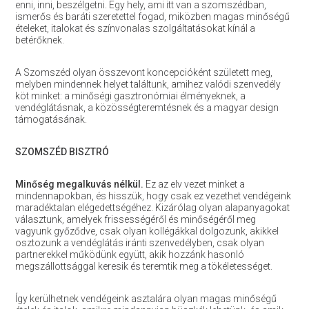
enni, inni, beszélgetni. Egy hely, ami itt van a szomszédban,
ismerős és baráti szeretettel fogad, miközben magas minőségű
ételeket, italokat és színvonalas szolgáltatásokat kínál a
betérőknek.
A Szomszéd olyan összevont koncepcióként született meg,
melyben mindennek helyet találtunk, amihez valódi szenvedély
köt minket: a minőségi gasztronómiai élményeknek, a
vendéglátásnak, a közösségteremtésnek és a magyar design
támogatásának.
SZOMSZÉD BISZTRÓ
Minőség megalkuvás nélkül.
Ez az elv vezet minket a
mindennapokban, és hisszük, hogy csak ez vezethet vendégeink
maradéktalan elégedettségéhez. Kizárólag olyan alapanyagokat
választunk, amelyek frissességéről és minőségéről meg
vagyunk győződve, csak olyan kollégákkal dolgozunk, akikkel
osztozunk a vendéglátás iránti szenvedélyben, csak olyan
partnerekkel működünk együtt, akik hozzánk hasonló
megszállottsággal keresik és teremtik meg a tökéletességet.
Így kerülhetnek vendégeink asztalára olyan magas minőségű