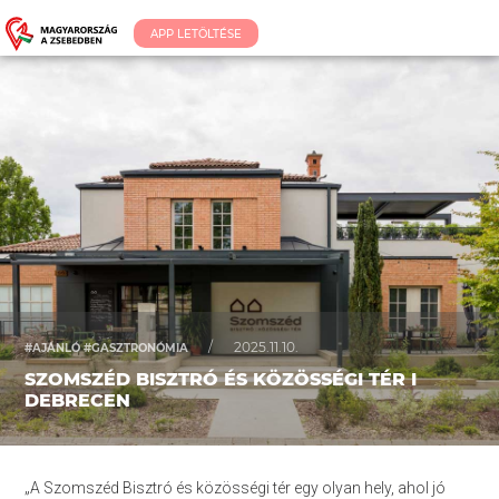
APP LETÖLTÉSE
/
2025.11.10.
#AJÁNLÓ #GASZTRONÓMIA
SZOMSZÉD BISZTRÓ ÉS KÖZÖSSÉGI TÉR I
DEBRECEN
„A Szomszéd Bisztró és közösségi tér egy olyan hely, ahol jó