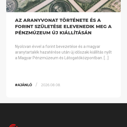
AZ ARANYVONAT TÖRTÉNETE ÉS A
FORINT SZÜLETÉSE ELEVENEDIK MEG A
PÉNZMÚZEUM ÚJ KIÁLLÍTÁSÁN
Nyolcvan évvel a forint bevezetése és a magyar
aranytartalék hazatérése után új időszaki kiállítás nyílt
a Magyar Pénzmúzeum és Látogatóközpontban. […]
/
#AJÁNLÓ
2026.08.08.