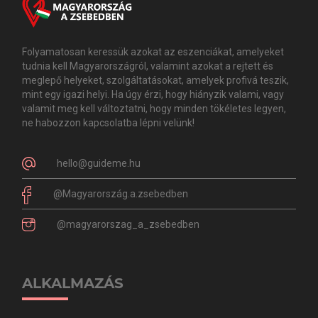
Folyamatosan keressük azokat az eszenciákat, amelyeket
tudnia kell Magyarországról, valamint azokat a rejtett és
meglepő helyeket, szolgáltatásokat, amelyek profivá teszik,
mint egy igazi helyi. Ha úgy érzi, hogy hiányzik valami, vagy
valamit meg kell változtatni, hogy minden tökéletes legyen,
ne habozzon kapcsolatba lépni velünk!
hello@guideme.hu
@Magyarország.a.zsebedben
@magyarorszag_a_zsebedben
ALKALMAZÁS