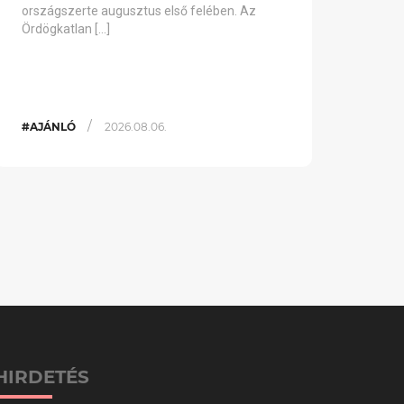
országszerte augusztus első felében. Az
Ördögkatlan […]
/
#AJÁNLÓ
2026.08.06.
HIRDETÉS