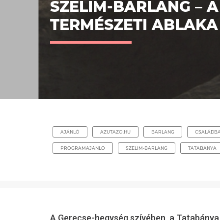
SZELIM-BARLANG – 
TERMÉSZETI ABLAKA
AJÁNLÓ
AZUTAZO.HU
BARLANG
CSALÁDB
PROGRAMAJÁNLÓ
SZELIM-BARLANG
TATABÁNYA
A Gerecse-hegység szívében, a Tatabánya 