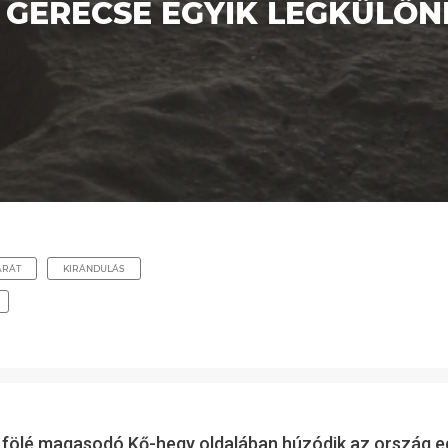
A GERECSE EGYIK LEGKÜLÖ
ARÁT
KIRÁNDULÁS
fölé magasodó Kő-hegy oldalában húzódik az ország eg