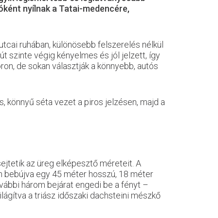
tóként nyílnak a Tatai-medencére,
tcai ruhában, különösebb felszerelés nélkül
t szinte végig kényelmes és jól jelzett, így
oron, de sokan választják a könnyebb, autós
, könnyű séta vezet a piros jelzésen, majd a
ejtetik az üreg elképesztő méreteit. A
son bebújva egy 45 méter hosszú, 18 méter
további három bejárat engedi be a fényt –
lágítva a triász időszaki dachsteini mészkő