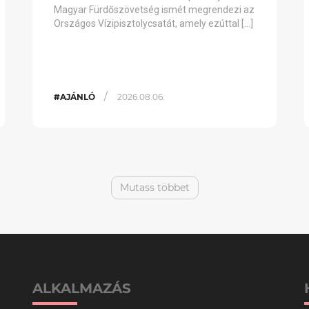
Magyar Fürdőszövetség ismét megrendezi az
Országos Vízipisztolycsatát, amely ezúttal […]
/
#AJÁNLÓ
2026.08.06.
Mutass többet
ALKALMAZÁS