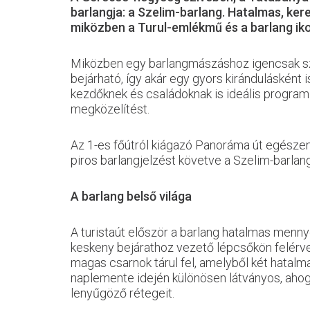
barlangja: a Szelim-barlang. Hatalmas, ker
miközben a Turul-emlékmű és a barlang iko
Miközben egy barlangmászáshoz igencsak szak
bejárható, így akár egy gyors kirándulásként 
kezdőknek és családoknak is ideális program.
megközelítést.
Az 1-es főútról kiágazó Panoráma út egészen 
piros barlangjelzést követve a Szelim-barlan
A barlang belső világa
A turistaút először a barlang hatalmas mennye
keskeny bejárathoz vezető lépcsőkön felérve
magas csarnok tárul fel, amelyből két hatalmas
naplemente idején különösen látványos, ahogy
lenyűgöző rétegeit.