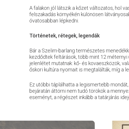
A falakon jól látszik a kőzet változatos, ho
felszakadás környékén különösen látványosak 
óvatosabban lépkedni.
Történetek, rétegek, legendák
Bár a Szelim-barlang természetes menedékként
kezdődtek feltárások, több mint 12 méternyi
jelenlétet mutatnak: kő- és kovaeszközök, v
őskori kultúra nyomait is megtalálták, míg a 
Ez utóbbi táplálhatta a legismertebb mondát, 
bejáratán áttörni nem tudó törökök a mennyeze
eseményt, a régészet inkább a tatárjárás ide