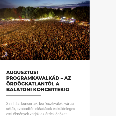
AUGUSZTUSI
PROGRAMKAVALKÁD – AZ
ÖRDÖGKATLANTÓL A
BALATONI KONCERTEKIG
Színház, koncertek, borfesztiválok, városi
séták, szabadtéri előadások és különleges
esti élmények várják az érdeklődőket