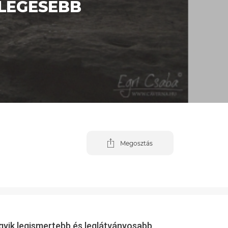
NLEGESEBB
Megosztás
yik legismertebb és leglátványosabb