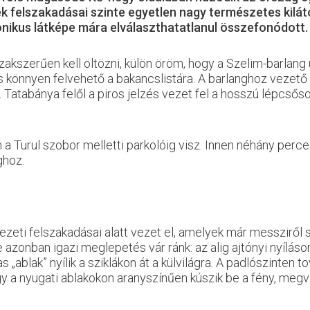
ek felszakadásai szinte egyetlen nagy természetes kilá
nikus látképe mára elválaszthatatlanul összefonódott.
szerűen kell öltözni, külön öröm, hogy a Szelim-barlang u
is könnyen felvehető a bakancslistára. A barlanghoz vezető ú
 Tatabánya felől a piros jelzés vezet fel a hosszú lépcsős
a Turul szobor melletti parkolóig visz. Innen néhány perces
ghoz.
zeti felszakadásai alatt vezet el, amelyek már messziről s
 azonban igazi meglepetés vár ránk: az alig ajtónyi nyílá
 „ablak” nyílik a sziklákon át a külvilágra. A padlószinten 
 a nyugati ablakokon aranyszínűen kúszik be a fény, megvi