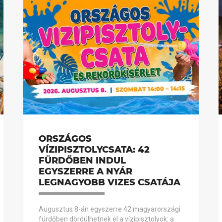
ORSZÁGOS
VÍZIPISZTOLYCSATA: 42
FÜRDŐBEN INDUL
EGYSZERRE A NYÁR
LEGNAGYOBB VIZES CSATÁJA
Augusztus 8-án egyszerre 42 magyarországi
fürdőben dördülhetnek el a vízipisztolyok: a