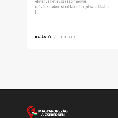
élménye két évszázad magyar
művészetében című kiállítás nyitvatartását a
[…]
/
#AJÁNLÓ
2026.08.07.