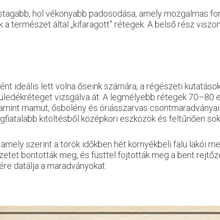
l vastagabb, hol vékonyabb padosodása, amely mozgalmas fo
a természet által „kifaragott” rétegek. A belső rész visz
 ideális lett volna őseink számára, a régészeti kutatások
 üledékréteget vizsgálva át. A legmélyebb rétegek 70–80 
alamint mamut, ősbölény és óriásszarvas csontmaradványai 
legfiatalabb kitöltésből középkori eszközök és feltűnően sok
amely szerint a török időkben hét környékbeli falu lakói men
tet bontották meg, és füsttel fojtották meg a bent rejtőző
jére datálja a maradványokat.