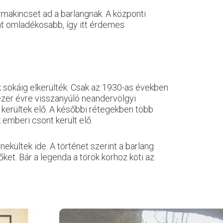
rmakincset ad a barlangnak. A központi
ont omladékosabb, így itt érdemes
 sokáig elkerülték. Csak az 1930-as években
ezer évre visszanyúló neandervölgyi
kerültek elő. A későbbi rétegekben több
 emberi csont került elő.
ekültek ide. A történet szerint a barlang
ket. Bár a legenda a török korhoz köti az