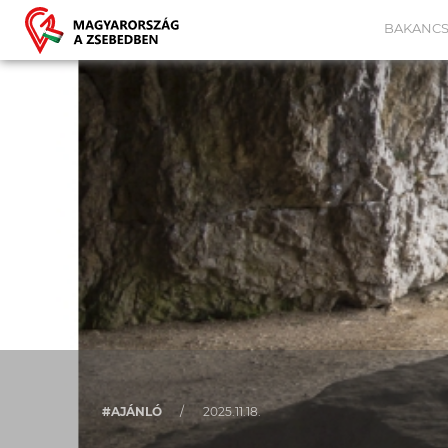
BAKANCS
#AJÁNLÓ
/
2025.11.18.