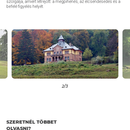
szolgálja, amiért létrejött: a megpihenés, az elcsendesedés és a
befelé figyelés helyét.
2
/3
SZERETNÉL TÖBBET
OLVASNI?