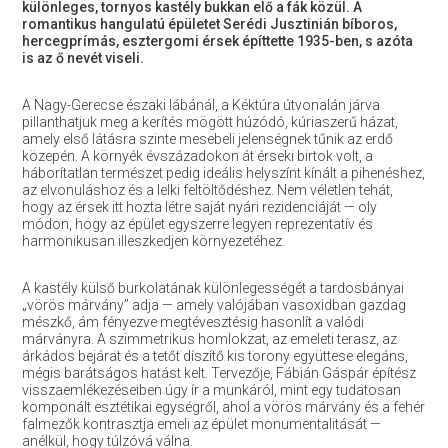
különleges, tornyos kastély bukkan elő a fák közül. A
romantikus hangulatú épületet Serédi Jusztinián bíboros,
hercegprímás, esztergomi érsek építtette 1935-ben, s azóta
is az ő nevét viseli.
A Nagy-Gerecse északi lábánál, a Kéktúra útvonalán járva
pillanthatjuk meg a kerítés mögött húzódó, kúriaszerű házat,
amely első látásra szinte mesebeli jelenségnek tűnik az erdő
közepén. A környék évszázadokon át érseki birtok volt, a
háborítatlan természet pedig ideális helyszínt kínált a pihenéshez,
az elvonuláshoz és a lelki feltöltődéshez. Nem véletlen tehát,
hogy az érsek itt hozta létre saját nyári rezidenciáját — oly
módon, hogy az épület egyszerre legyen reprezentatív és
harmonikusan illeszkedjen környezetéhez.
A kastély külső burkolatának különlegességét a tardosbányai
„vörös márvány” adja — amely valójában vasoxidban gazdag
mészkő, ám fényezve megtévesztésig hasonlít a valódi
márványra. A szimmetrikus homlokzat, az emeleti terasz, az
árkádos bejárat és a tetőt díszítő kis torony együttese elegáns,
mégis barátságos hatást kelt. Tervezője, Fábián Gáspár építész
visszaemlékezéseiben úgy ír a munkáról, mint egy tudatosan
komponált esztétikai egységről, ahol a vörös márvány és a fehér
falmezők kontrasztja emeli az épület monumentalitását —
anélkül, hogy túlzóvá válna.