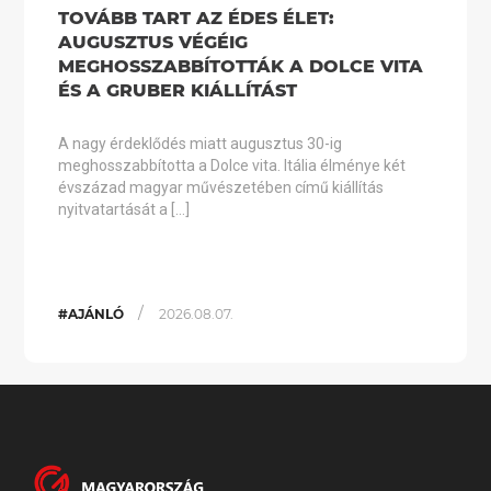
TOVÁBB TART AZ ÉDES ÉLET:
AUGUSZTUS VÉGÉIG
MEGHOSSZABBÍTOTTÁK A DOLCE VITA
ÉS A GRUBER KIÁLLÍTÁST
A nagy érdeklődés miatt augusztus 30-ig
meghosszabbította a Dolce vita. Itália élménye két
évszázad magyar művészetében című kiállítás
nyitvatartását a […]
/
#AJÁNLÓ
2026.08.07.