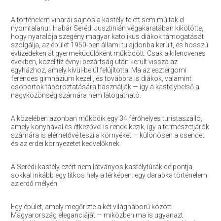
A történelem viharai sajnos a kastély felett sem múltak el
nyomtalanul. Habár Serédi Jusztinián végakaratában kikötötte,
hogy nyaralója szegény magyar katolikus diákok támogatását
szolgálja, az épület 1950-ben állami tulajdonba került, és hosszú
évtizedeken át gyermeküdülőként működött. Csak a kilencvenes
években, közel tíz évnyi bezártság után került vissza az
egyházhoz, amely kívül-belül felújította. Ma az esztergomi
ferences gimnázium kezeli, és továbbra is diákok, valamint
csoportok táboroztatására használják — így a kastélybelső a
nagyközönség számára nem látogatható.
A közelében azonban működik egy 34 férőhelyes turistaszálló,
amely konyhával és étkezővel is rendelkezik, így a természetjárók
számára is elérhetővé teszi a környéket — különösen a csendet
és az erdei környezetet kedvelőknek.
A Serédi-kastély ezért nem látványos kastélytúrák célpontja,
sokkal inkább egy titkos hely a térképen: egy darabka történelem
az erdő mélyén.
Egy épület, amely megőrizte a két világháború közötti
Magyarország eleganciáját — miközben ma is ugyanazt