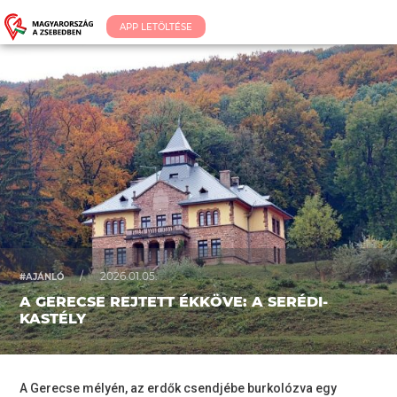
APP LETÖLTÉSE
/
2026.01.05.
#AJÁNLÓ
A GERECSE REJTETT ÉKKÖVE: A SERÉDI-
KASTÉLY
A Gerecse mélyén, az erdők csendjébe burkolózva egy