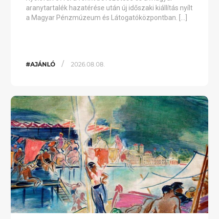
aranytartalék hazatérése után új időszaki kiállítás nyílt
a Magyar Pénzmúzeum és Látogatóközpontban. […]
/
#AJÁNLÓ
2026.08.08.