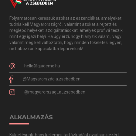
Folyamatosan keressük azokat az eszenciákat, amelyeket
tudnia kell Magyarországról, valamint azokat a rejtett és
meglepő helyeket, szolgáltatásokat, amelyek profivá teszik,
mint egy igazi helyi. Ha úgy érzi, hogy hiányzik valami, vagy
valamit meg kell változtatni, hogy minden tökéletes legyen,
ne habozzon kapcsolatba lépni velünk!
hello@guideme.hu
@Magyarország.a.zsebedben
@magyarorszag_a_zsebedben
ALKALMAZÁS
Küldetésünk, hogy kellemes tartózkodást nyújtsunk ezért