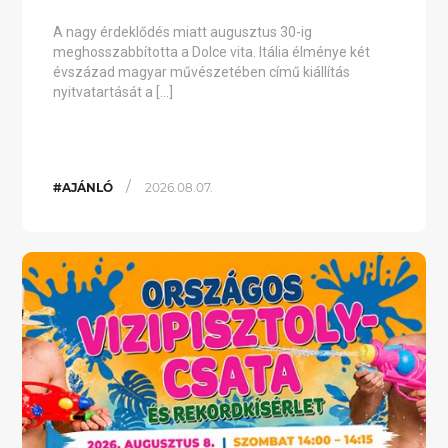
A nagy érdeklődés miatt augusztus 30-ig
meghosszabbította a Dolce vita. Itália élménye két
évszázad magyar művészetében című kiállítás
nyitvatartását a […]
/
#AJÁNLÓ
2026.08.07.