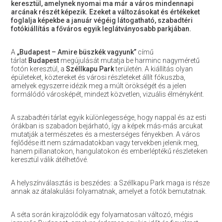
keresztül, amelynek nyomai ma már a város mindennapi
arcának részét képezik. Ezeket a változásokat és értékeket
foglalja képekbe a január végéig látogatható, szabadtéri
fotókiállítás a főváros egyik leglátványosabb parkjában.
A
„Budapest – Amire büszkék vagyunk”
című
tárlat
Budapest
megújulását mutatja be harminc nagyméretű
fotón keresztül, a
Széllkapu Park
területén. A kiállítás olyan
épületeket, köztereket és városi részleteket állít fókuszba,
amelyek egyszerre idézik meg a múlt örökségét és a jelen
formálódó városképét, mindezt közvetlen, vizuális élményként.
A szabadtéri tárlat egyik különlegessége, hogy nappal és az esti
órákban is szabadon bejárható, így a képek más-más arcukat
mutatják a természetes és a mesterséges fényekben. A város
fejlődése itt nem számadatokban vagy tervekben jelenik meg,
hanem pillanatokon, hangulatokon és emberléptékű részleteken
keresztül válik átélhetővé.
A helyszínválasztás is beszédes: a Széllkapu Park maga is része
annak az átalakulási folyamatnak, amelyet a fotók bemutatnak.
A séta során kirajzolódik egy folyamatosan változó, mégis