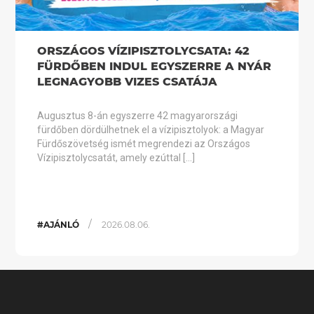
ORSZÁGOS VÍZIPISZTOLYCSATA: 42
FÜRDŐBEN INDUL EGYSZERRE A NYÁR
LEGNAGYOBB VIZES CSATÁJA
Augusztus 8-án egyszerre 42 magyarországi
fürdőben dördülhetnek el a vízipisztolyok: a Magyar
Fürdőszövetség ismét megrendezi az Országos
Vízipisztolycsatát, amely ezúttal […]
/
#AJÁNLÓ
2026.08.06.