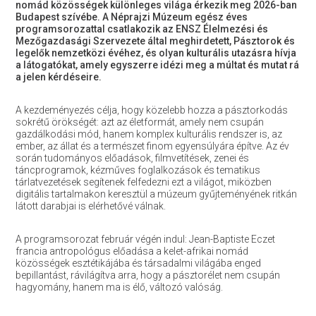
nomád közösségek különleges világa érkezik meg 2026-ban
Budapest szívébe. A Néprajzi Múzeum egész éves
programsorozattal csatlakozik az ENSZ Élelmezési és
Mezőgazdasági Szervezete által meghirdetett, Pásztorok és
legelők nemzetközi évéhez, és olyan kulturális utazásra hívja
a látogatókat, amely egyszerre idézi meg a múltat és mutat rá
a jelen kérdéseire.
A kezdeményezés célja, hogy közelebb hozza a pásztorkodás
sokrétű örökségét: azt az életformát, amely nem csupán
gazdálkodási mód, hanem komplex kulturális rendszer is, az
ember, az állat és a természet finom egyensúlyára építve. Az év
során tudományos előadások, filmvetítések, zenei és
táncprogramok, kézműves foglalkozások és tematikus
tárlatvezetések segítenek felfedezni ezt a világot, miközben
digitális tartalmakon keresztül a múzeum gyűjteményének ritkán
látott darabjai is elérhetővé válnak.
A programsorozat február végén indul: Jean-Baptiste Eczet
francia antropológus előadása a kelet-afrikai nomád
közösségek esztétikájába és társadalmi világába enged
bepillantást, rávilágítva arra, hogy a pásztorélet nem csupán
hagyomány, hanem ma is élő, változó valóság.