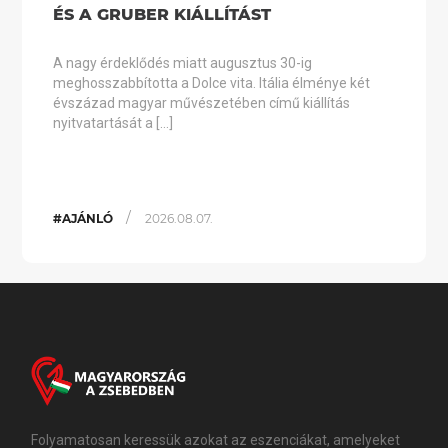
ÉS A GRUBER KIÁLLÍTÁST
A nagy érdeklődés miatt augusztus 30-ig
meghosszabbította a Dolce vita. Itália élménye két
évszázad magyar művészetében című kiállítás
nyitvatartását a […]
/
#AJÁNLÓ
2026.08.07.
Folyamatosan keressük azokat az eszenciákat, amelyeket