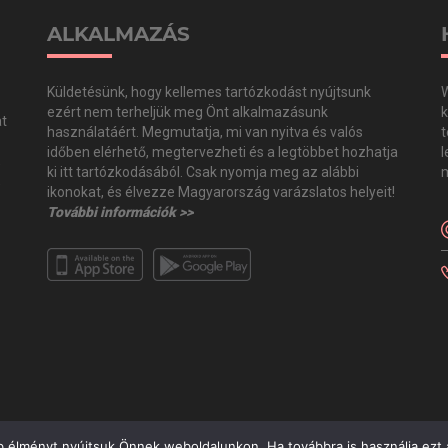
ALKALMAZÁS
Küldetésünk, hogy kellemes tartózkodást nyújtsunk
W
ezért nem terheljük meg Önt alkalmazásunk
k
at
használatáért. Megmutatja, mi van nyitva és valós
t
időben elérhető, megtervezheti és a legtöbbet hozhatja
l
,
ki itt tartózkodásából. Csak nyomja meg az alábbi
m
,
ikonokat, és élvezze Magyarország varázslatos helyeit!
További információk >>
b élményt nyújtsuk Önnek weboldalunkon. Ha továbbra is használja ezt a