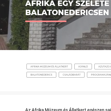
AFRIKA EGY SZELET
BALATONEDERICSEN
AFRIKA MÚZEUM ÉS ÁLLATKERT
AJÁNLÓ
AZUTAZO.
BALATONEDERICS
CSALÁDBARÁT
PROGRAMAJÁN
Az Afrika Múzeum és Állatkert egészen saj