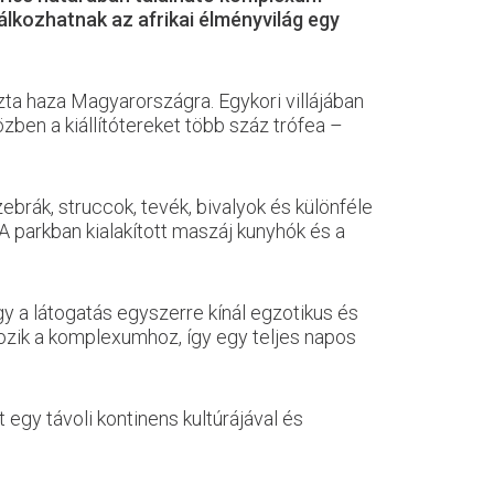
álkozhatnak az afrikai élményvilág egy
ta haza Magyarországra. Egykori villájában
ben a kiállítótereket több száz trófea –
brák, struccok, tevék, bivalyok és különféle
. A parkban kialakított maszáj kunyhók és a
így a látogatás egyszerre kínál egzotikus és
tozik a komplexumhoz, így egy teljes napos
gy távoli kontinens kultúrájával és