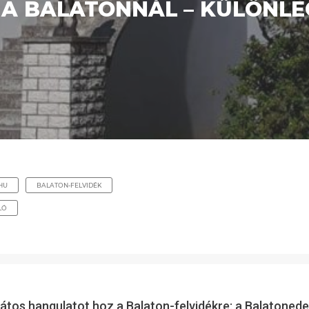
E A BALATONNÁL – KÜLÖNL
HU
BALATON-FELVIDÉK
LÓ
átos hangulatot hoz a Balaton-felvidékre: a Balatoned