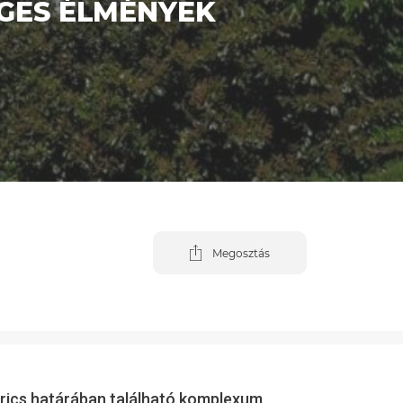
EGES ÉLMÉNYEK
Megosztás
erics határában található komplexum