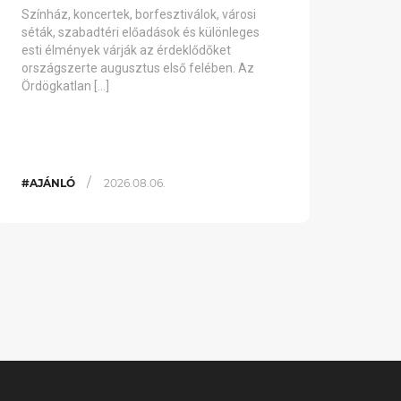
Színház, koncertek, borfesztiválok, városi
séták, szabadtéri előadások és különleges
esti élmények várják az érdeklődőket
országszerte augusztus első felében. Az
Ördögkatlan […]
/
#AJÁNLÓ
2026.08.06.