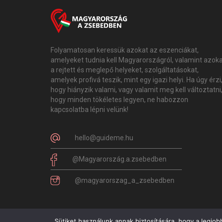
Folyamatosan keressük azokat az eszenciákat,
amelyeket tudnia kell Magyarországról, valamint azok
a rejtett és meglepő helyeket, szolgáltatásokat,
amelyek profivá teszik, mint egy igazi helyi. Ha úgy érzi
hogy hiányzik valami, vagy valamit meg kell változtatni
hogy minden tökéletes legyen, ne habozzon
kapcsolatba lépni velünk!
hello@guideme.hu
@Magyarország.a.zsebedben
@magyarorszag_a_zsebedben
Sütiket használunk annak biztosítására, hogy a legjob