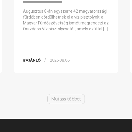
Augusztus 8-án egyszerre 42 magyarországi
fürdőben dördülhetnek el a vízipisztolyok: a
Magyar Fürdőszövetség ismét megrendezi az
Országos Vízipisztolycsatát, amely ezúttal […]
/
#AJÁNLÓ
2026.08.06.
Mutass többet