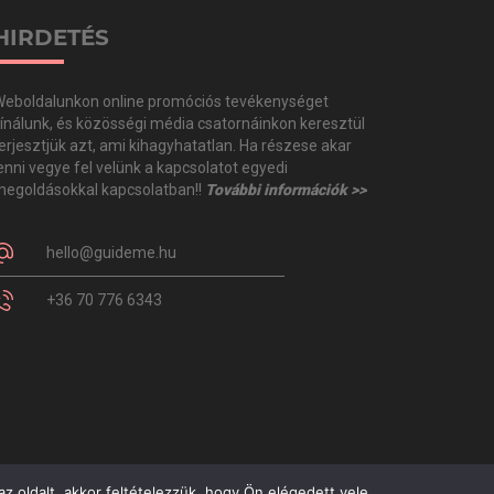
HIRDETÉS
eboldalunkon online promóciós tevékenységet
ínálunk, és közösségi média csatornáinkon keresztül
erjesztjük azt, ami kihagyhatatlan. Ha részese akar
enni vegye fel velünk a kapcsolatot egyedi
egoldásokkal kapcsolatban!!
További információk >>
hello@guideme.hu
+36 70 776 6343
z oldalt, akkor feltételezzük, hogy Ön elégedett vele.