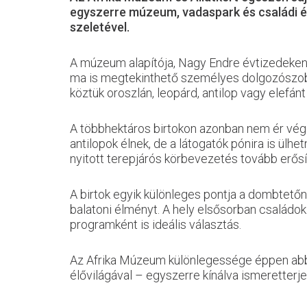
egyszerre múzeum, vadaspark és családi élm
szeletével.
A múzeum alapítója, Nagy Endre évtizedeken 
ma is megtekinthető személyes dolgozószobája
köztük oroszlán, leopárd, antilop vagy elefánt
A többhektáros birtokon azonban nem ér véget
antilopok élnek, de a látogatók pónira is ülhe
nyitott terepjárós körbevezetés tovább erősíti
A birtok egyik különleges pontja a dombtetőn á
balatoni élményt. A hely elsősorban családok
programként is ideális választás.
Az Afrika Múzeum különlegessége éppen abban 
élővilágával – egyszerre kínálva ismeretter