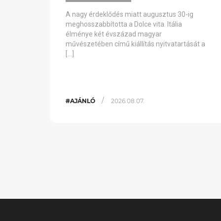
A nagy érdeklődés miatt augusztus 30-ig
meghosszabbította a Dolce vita. Itália
élménye két évszázad magyar
művészetében című kiállítás nyitvatartását a
[…]
/
#AJÁNLÓ
2026.08.07.