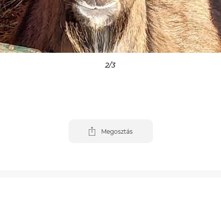
3
/3
Megosztás