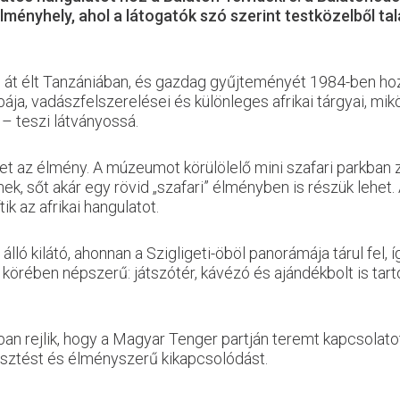
ényhely, ahol a látogatók szó szerint testközelből tal
át élt Tanzániában, és gazdag gyűjteményét 1984-ben hoz
, vadászfelszerelései és különleges afrikai tárgyai, miköz
 – teszi látványossá.
 az élmény. A múzeumot körülölelő mini szafari parkban ze
tnek, sőt akár egy rövid „szafari” élményben is részük lehet
k az afrikai hangulatot.
lló kilátó, ahonnan a Szigligeti-öböl panorámája tárul fel, 
 körében népszerű: játszótér, kávézó és ajándékbolt is tar
rejlik, hogy a Magyar Tenger partján teremt kapcsolatot e
jesztést és élményszerű kikapcsolódást.