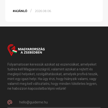
/
#AJÁNLÓ
2026.08.06.
Folyamatosan keressük azokat az eszenciákat, amelyeket
tudnia kell Magyarországról, valamint azokat a rejtett és
meglepő helyeket, szolgáltatásokat, amelyek profivá teszik,
mint egy igazi helyi. Ha úgy érzi, hogy hiányzik valami, vagy
valamit meg kell változtatni, hogy minden tökéletes legyen,
ne habozzon kapcsolatba lépni velünk!
hello@guideme.hu