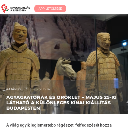
APP LETÖLTÉSE
/
2026.05.14.
#AJÁNLÓ
AGYAGKATONÁK ÉS ÖRÖKLÉT – MÁJUS 25-IG
LÁTHATÓ A KÜLÖNLEGES KÍNAI KIÁLLÍTÁS
BUDAPESTEN
A világ egyik legismertebb régészeti felfedezését hozza