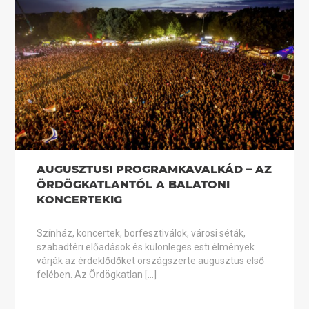
AUGUSZTUSI PROGRAMKAVALKÁD – AZ
ÖRDÖGKATLANTÓL A BALATONI
KONCERTEKIG
Színház, koncertek, borfesztiválok, városi séták,
szabadtéri előadások és különleges esti élmények
várják az érdeklődőket országszerte augusztus első
felében. Az Ördögkatlan […]