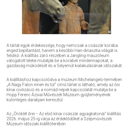
A tárlat egyik érdekessége, hogy nemcsak a császár korába
enged bepillantást, hanem a későbbi Han-dinasztia világát is
felidézi. A kiállítás záró részében a Jangling mauzóleum
válogatott leletei mutatják be a korabeli mindennapokat, a
gazdaság működését és a Selyemút kialakulásának időszakát.
A kiállításhoz kapcsolódva a múzeum Michelangelo-termében
„A Nagy Falon innen és túl” című tárlat is látható, amely az ősi
kínai civilizáció és a nomád népek kapcsolatát mutatja be a
Hopp Ferenc Ázsiai Művészeti Múzeum gyűjteményének
különleges darabjain keresztül.
Az „Öröklét őrei – Az első kínai császár agyagkatonái” kiállítás
2026. május 25-ig várja az érdeklődőket a Szépművészeti
Múzeum időszaki kiállítóterében.