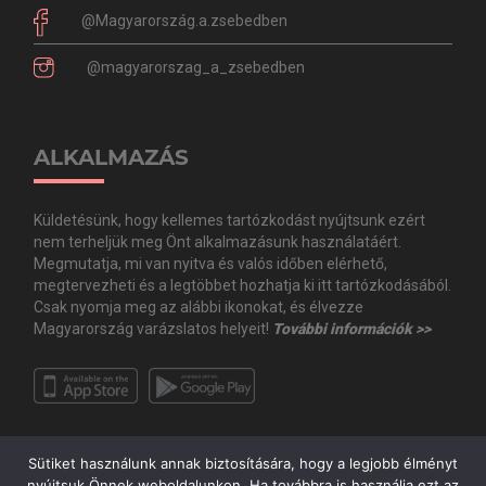
@Magyarország.a.zsebedben
@magyarorszag_a_zsebedben
ALKALMAZÁS
Küldetésünk, hogy kellemes tartózkodást nyújtsunk ezért
nem terheljük meg Önt alkalmazásunk használatáért.
Megmutatja, mi van nyitva és valós időben elérhető,
megtervezheti és a legtöbbet hozhatja ki itt tartózkodásából.
Csak nyomja meg az alábbi ikonokat, és élvezze
Magyarország varázslatos helyeit!
További információk >>
Sütiket használunk annak biztosítására, hogy a legjobb élményt
nyújtsuk Önnek weboldalunkon. Ha továbbra is használja ezt az