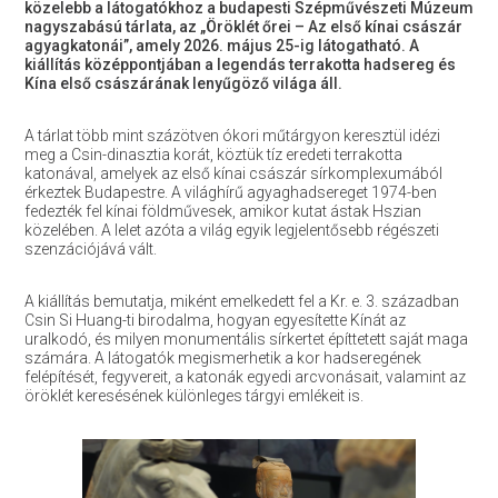
közelebb a látogatókhoz a budapesti Szépművészeti Múzeum
nagyszabású tárlata, az „Öröklét őrei – Az első kínai császár
agyagkatonái”, amely 2026. május 25-ig látogatható. A
kiállítás középpontjában a legendás terrakotta hadsereg és
Kína első császárának lenyűgöző világa áll.
A tárlat több mint százötven ókori műtárgyon keresztül idézi
meg a Csin-dinasztia korát, köztük tíz eredeti terrakotta
katonával, amelyek az első kínai császár sírkomplexumából
érkeztek Budapestre. A világhírű agyaghadsereget 1974-ben
fedezték fel kínai földművesek, amikor kutat ástak Hszian
közelében. A lelet azóta a világ egyik legjelentősebb régészeti
szenzációjává vált.
A kiállítás bemutatja, miként emelkedett fel a Kr. e. 3. században
Csin Si Huang-ti birodalma, hogyan egyesítette Kínát az
uralkodó, és milyen monumentális sírkertet építtetett saját maga
számára. A látogatók megismerhetik a kor hadseregének
felépítését, fegyvereit, a katonák egyedi arcvonásait, valamint az
öröklét keresésének különleges tárgyi emlékeit is.