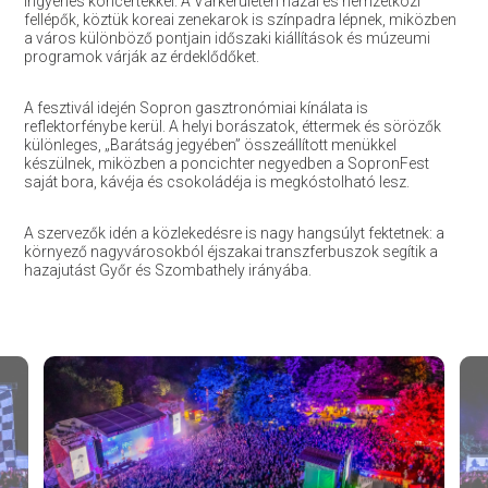
ingyenes koncertekkel. A Várkerületen hazai és nemzetközi
fellépők, köztük koreai zenekarok is színpadra lépnek, miközben
a város különböző pontjain időszaki kiállítások és múzeumi
programok várják az érdeklődőket.
A fesztivál idején Sopron gasztronómiai kínálata is
reflektorfénybe kerül. A helyi borászatok, éttermek és sörözők
különleges, „Barátság jegyében” összeállított menükkel
készülnek, miközben a poncichter negyedben a SopronFest
saját bora, kávéja és csokoládéja is megkóstolható lesz.
A szervezők idén a közlekedésre is nagy hangsúlyt fektetnek: a
környező nagyvárosokból éjszakai transzferbuszok segítik a
hazajutást Győr és Szombathely irányába.