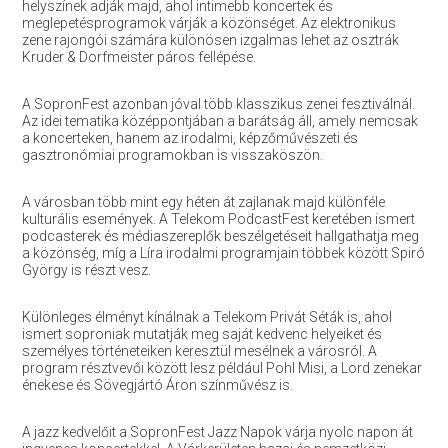
helyszínek adják majd, ahol intimebb koncertek és
meglepetésprogramok várják a közönséget. Az elektronikus
zene rajongói számára különösen izgalmas lehet az osztrák
Kruder & Dorfmeister páros fellépése.
A SopronFest azonban jóval több klasszikus zenei fesztiválnál.
Az idei tematika középpontjában a barátság áll, amely nemcsak
a koncerteken, hanem az irodalmi, képzőművészeti és
gasztronómiai programokban is visszaköszön.
A városban több mint egy héten át zajlanak majd különféle
kulturális események. A Telekom PodcastFest keretében ismert
podcasterek és médiaszereplők beszélgetéseit hallgathatja meg
a közönség, míg a Líra irodalmi programjain többek között Spiró
György is részt vesz.
Különleges élményt kínálnak a Telekom Privát Séták is, ahol
ismert soproniak mutatják meg saját kedvenc helyeiket és
személyes történeteiken keresztül mesélnek a városról. A
program résztvevői között lesz például Pohl Misi, a Lord zenekar
énekese és Sövegjártó Áron színművész is.
A jazz kedvelőit a SopronFest Jazz Napok várja nyolc napon át