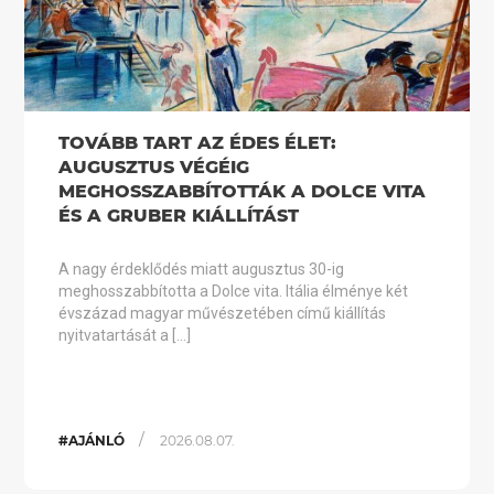
TOVÁBB TART AZ ÉDES ÉLET:
AUGUSZTUS VÉGÉIG
MEGHOSSZABBÍTOTTÁK A DOLCE VITA
ÉS A GRUBER KIÁLLÍTÁST
A nagy érdeklődés miatt augusztus 30-ig
meghosszabbította a Dolce vita. Itália élménye két
évszázad magyar művészetében című kiállítás
nyitvatartását a […]
/
#AJÁNLÓ
2026.08.07.