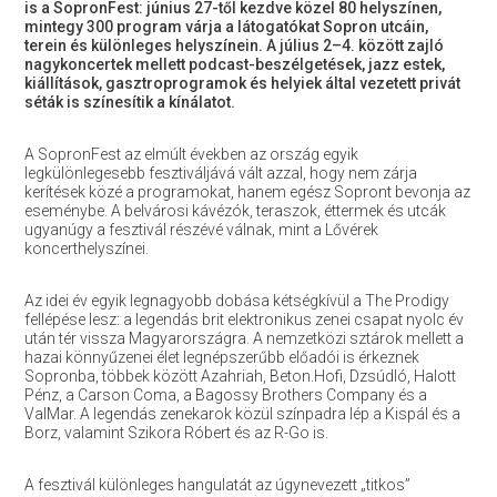
is a SopronFest: június 27-től kezdve közel 80 helyszínen,
mintegy 300 program várja a látogatókat Sopron utcáin,
terein és különleges helyszínein. A július 2–4. között zajló
nagykoncertek mellett podcast-beszélgetések, jazz estek,
kiállítások, gasztroprogramok és helyiek által vezetett privát
séták is színesítik a kínálatot.
A SopronFest az elmúlt években az ország egyik
legkülönlegesebb fesztiváljává vált azzal, hogy nem zárja
kerítések közé a programokat, hanem egész Sopront bevonja az
eseménybe. A belvárosi kávézók, teraszok, éttermek és utcák
ugyanúgy a fesztivál részévé válnak, mint a Lővérek
koncerthelyszínei.
Az idei év egyik legnagyobb dobása kétségkívül a The Prodigy
fellépése lesz: a legendás brit elektronikus zenei csapat nyolc év
után tér vissza Magyarországra. A nemzetközi sztárok mellett a
hazai könnyűzenei élet legnépszerűbb előadói is érkeznek
Sopronba, többek között Azahriah, Beton.Hofi, Dzsúdló, Halott
Pénz, a Carson Coma, a Bagossy Brothers Company és a
ValMar. A legendás zenekarok közül színpadra lép a Kispál és a
Borz, valamint Szikora Róbert és az R-Go is.
A fesztivál különleges hangulatát az úgynevezett „titkos”