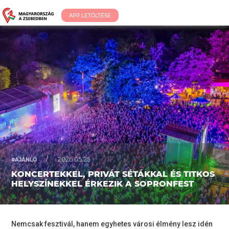
APP LETÖLTÉSE
/
2026.05.25.
#AJÁNLÓ
KONCERTEKKEL, PRIVÁT SÉTÁKKAL ÉS TITKOS
HELYSZÍNEKKEL ÉRKEZIK A SOPRONFEST
Nemcsak fesztivál, hanem egyhetes városi élmény lesz idén