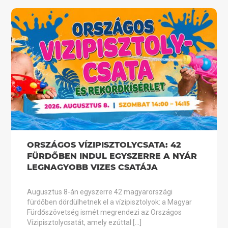
ORSZÁGOS VÍZIPISZTOLYCSATA: 42
FÜRDŐBEN INDUL EGYSZERRE A NYÁR
LEGNAGYOBB VIZES CSATÁJA
Augusztus 8-án egyszerre 42 magyarországi
fürdőben dördülhetnek el a vízipisztolyok: a Magyar
Fürdőszövetség ismét megrendezi az Országos
Vízipisztolycsatát, amely ezúttal […]