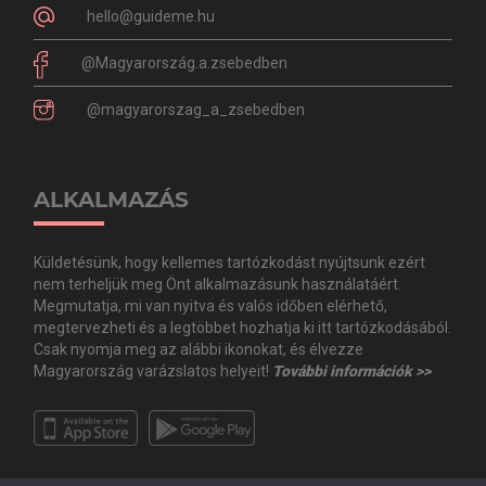
hello@guideme.hu
@Magyarország.a.zsebedben
@magyarorszag_a_zsebedben
ALKALMAZÁS
Küldetésünk, hogy kellemes tartózkodást nyújtsunk ezért
nem terheljük meg Önt alkalmazásunk használatáért.
Megmutatja, mi van nyitva és valós időben elérhető,
megtervezheti és a legtöbbet hozhatja ki itt tartózkodásából.
Csak nyomja meg az alábbi ikonokat, és élvezze
Magyarország varázslatos helyeit!
További információk >>