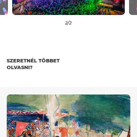
2
/2
SZERETNÉL TÖBBET
OLVASNI?