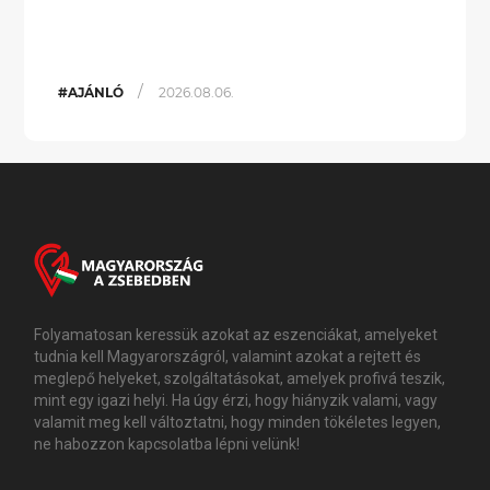
/
#AJÁNLÓ
2026.08.06.
Folyamatosan keressük azokat az eszenciákat, amelyeket
tudnia kell Magyarországról, valamint azokat a rejtett és
meglepő helyeket, szolgáltatásokat, amelyek profivá teszik,
mint egy igazi helyi. Ha úgy érzi, hogy hiányzik valami, vagy
valamit meg kell változtatni, hogy minden tökéletes legyen,
ne habozzon kapcsolatba lépni velünk!