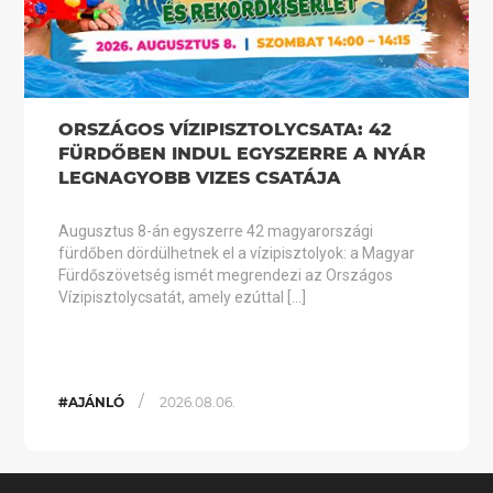
ORSZÁGOS VÍZIPISZTOLYCSATA: 42
FÜRDŐBEN INDUL EGYSZERRE A NYÁR
LEGNAGYOBB VIZES CSATÁJA
Augusztus 8-án egyszerre 42 magyarországi
fürdőben dördülhetnek el a vízipisztolyok: a Magyar
Fürdőszövetség ismét megrendezi az Országos
Vízipisztolycsatát, amely ezúttal […]
/
#AJÁNLÓ
2026.08.06.