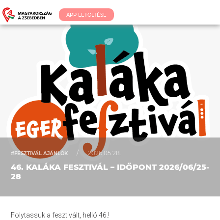
APP LETÖLTÉSE
/
2026.05.28.
#FESZTIVÁL AJÁNLÓK
46. KALÁKA FESZTIVÁL – IDŐPONT 2026/06/25-
28
Folytassuk a fesztivált, helló 46.!