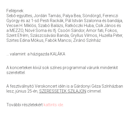
Fellépnek:
Sebő-együttes, Jordán Tamás, Palya Bea, Söndörgő, Ferenczi
György és az 1-ső Pesti Rackák, Pál István Szalonna és bandája,
Vecsei H. Miklós, Szabó Balázs, Ratkóczki Huba, Csík János és
a MEZZO, Nóvé Soma és Ifj. Csoóri Sándor, Amor fati, Fokos,
Szent Efrém, Szászcsávási Banda, Gryllus Vilmos, Huzella Péter,
Szirtes Edina Mókus, Fabók Mancsi, Ziránó Színház
… valamint a házigazda KALÁKA
A koncerteken kívül sok színes programmal várunk mindenkit
szeretettel.
A fesztiválnyitó Verskoncert idén is a Gárdonyi Géza Színházban
lesz, június 25-én,
SZERESSETEK SZILAJON
címmel.
További részletekért
kattints ide.