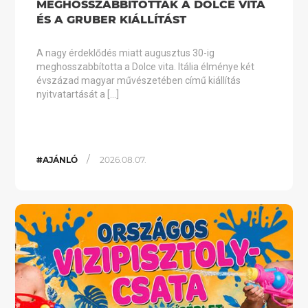
MEGHOSSZABBÍTOTTÁK A DOLCE VITA
ÉS A GRUBER KIÁLLÍTÁST
A nagy érdeklődés miatt augusztus 30-ig
meghosszabbította a Dolce vita. Itália élménye két
évszázad magyar művészetében című kiállítás
nyitvatartását a […]
/
#AJÁNLÓ
2026.08.07.