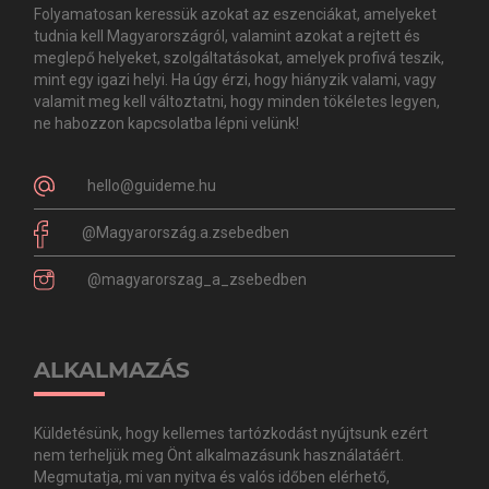
Folyamatosan keressük azokat az eszenciákat, amelyeket
tudnia kell Magyarországról, valamint azokat a rejtett és
meglepő helyeket, szolgáltatásokat, amelyek profivá teszik,
mint egy igazi helyi. Ha úgy érzi, hogy hiányzik valami, vagy
valamit meg kell változtatni, hogy minden tökéletes legyen,
ne habozzon kapcsolatba lépni velünk!
hello@guideme.hu
@Magyarország.a.zsebedben
@magyarorszag_a_zsebedben
ALKALMAZÁS
Küldetésünk, hogy kellemes tartózkodást nyújtsunk ezért
nem terheljük meg Önt alkalmazásunk használatáért.
Megmutatja, mi van nyitva és valós időben elérhető,