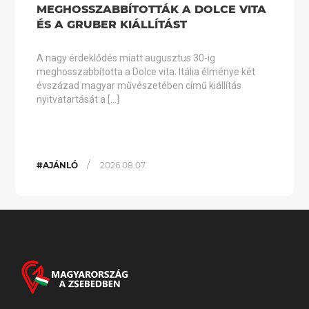
MEGHOSSZABBÍTOTTÁK A DOLCE VITA
ÉS A GRUBER KIÁLLÍTÁST
A nagy érdeklődés miatt augusztus 30-ig
meghosszabbította a Dolce vita. Itália élménye két
évszázad magyar művészetében című kiállítás
nyitvatartását a […]
/
#AJÁNLÓ
2026.08.07.