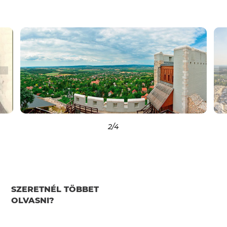
2
/4
SZERETNÉL TÖBBET
OLVASNI?