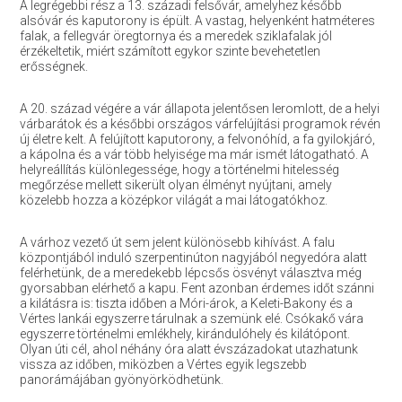
A legrégebbi rész a 13. századi felsővár, amelyhez később
alsóvár és kaputorony is épült. A vastag, helyenként hatméteres
falak, a fellegvár öregtornya és a meredek sziklafalak jól
érzékeltetik, miért számított egykor szinte bevehetetlen
erősségnek.
A 20. század végére a vár állapota jelentősen leromlott, de a helyi
várbarátok és a későbbi országos várfelújítási programok révén
új életre kelt. A felújított kaputorony, a felvonóhíd, a fa gyilokjáró,
a kápolna és a vár több helyisége ma már ismét látogatható. A
helyreállítás különlegessége, hogy a történelmi hitelesség
megőrzése mellett sikerült olyan élményt nyújtani, amely
közelebb hozza a középkor világát a mai látogatókhoz.
A várhoz vezető út sem jelent különösebb kihívást. A falu
központjából induló szerpentinúton nagyjából negyedóra alatt
felérhetünk, de a meredekebb lépcsős ösvényt választva még
gyorsabban elérhető a kapu. Fent azonban érdemes időt szánni
a kilátásra is: tiszta időben a Móri-árok, a Keleti-Bakony és a
Vértes lankái egyszerre tárulnak a szemünk elé. Csókakő vára
egyszerre történelmi emlékhely, kirándulóhely és kilátópont.
Olyan úti cél, ahol néhány óra alatt évszázadokat utazhatunk
vissza az időben, miközben a Vértes egyik legszebb
panorámájában gyönyörködhetünk.