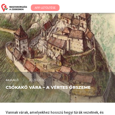
APP LETÖLTÉSE
/
2026.06.05.
#AJÁNLÓ
CSÓKAKŐ VÁRA – A VÉRTES ŐRSZEME
Vannak várak, amelyekhez hosszú hegyi túrák vezetnek, és