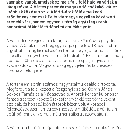
vannak olyanok, amelyek szinte a falu fölé hajolva várják a
látogatókat. A Vértes peremén magasodó csókakői vár ez
utóbbiak közé tartozik. A Móri-árok fölé emelkedő
erődítmény nemcsak Fejér vármegye egyetlen középkori
eredetű vára, hanem egyben a térség egyik legszebb
panorámáját kínáló történelmi emlékhelye is.
A vár története egészen a tatárjárást követő időszakig nyúlik
vissza. A Csák nemzetség egyik ága építtette a 13. században
egy stratégiailag kiemelkedően fontos helyre, ahonnan ellenőrizni
lehetett a híres „Fehérvárra menő hadi utat”. Ez az út már a tihanyi
apátság 1055-ös alapítólevelében is szerepelt, vagyis a vár
évszázadokon át Magyarország egyik jelentős közlekedési
útvonalát felügyelte.
A történelem során számos nagyhatalmú család birtokolta.
Megfordult a falai között a Rozgonyi család, Corvin János,
Bakócz Tamás és a Nádasdyak is. A török korban különösen
fontos szerepet kapott: Székesfehérvár előretolt őrhelyeként
szolgált, és hosszú időn át török kézen volt. A korabeli
feljegyzések szerint még egy mecset is működött a vár falain
belül, bár ennek nyomait máig nem sikerült azonosítani.
A vár ma látható formája több korszak építészeti örökségét őrzi.