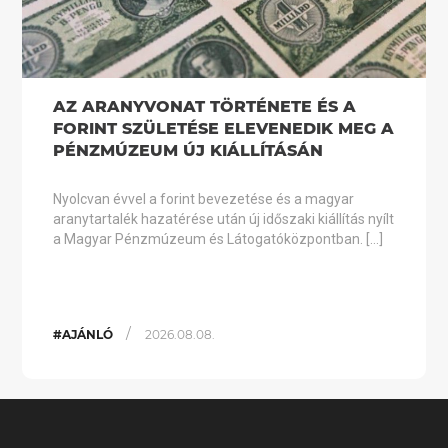
AZ ARANYVONAT TÖRTÉNETE ÉS A
FORINT SZÜLETÉSE ELEVENEDIK MEG A
PÉNZMÚZEUM ÚJ KIÁLLÍTÁSÁN
Nyolcvan évvel a forint bevezetése és a magyar
aranytartalék hazatérése után új időszaki kiállítás nyílt
a Magyar Pénzmúzeum és Látogatóközpontban. […]
/
#AJÁNLÓ
2026.08.08.