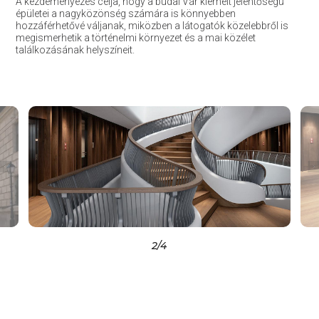
A kezdeményezés célja, hogy a budai Vár kiemelt jelentőségű
épületei a nagyközönség számára is könnyebben
hozzáférhetővé váljanak, miközben a látogatók közelebbről is
megismerhetik a történelmi környezet és a mai közélet
találkozásának helyszíneit.
2
/4