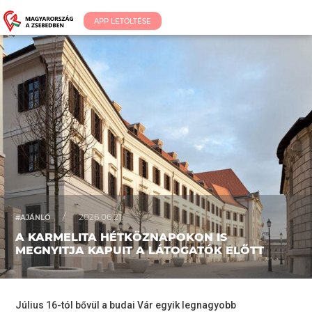
APP LETÖLTÉSE
/
2026.06.21.
#AJÁNLÓ
A KARMELITA HÉTKÖZNAPOKON IS
MEGNYITJA KAPUIT A LÁTOGATÓK ELŐTT
Július 16-tól bővül a budai Vár egyik legnagyobb