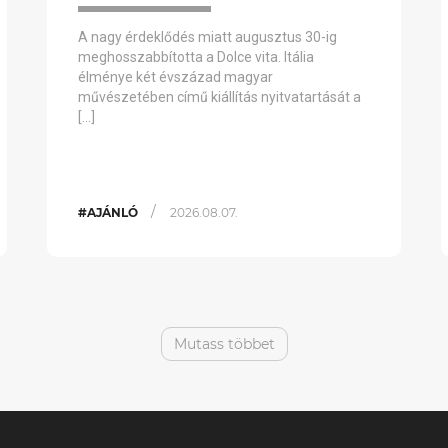
A nagy érdeklődés miatt augusztus 30-ig
meghosszabbította a Dolce vita. Itália
élménye két évszázad magyar
művészetében című kiállítás nyitvatartását a
[…]
/
#AJÁNLÓ
2026.08.07.
Mutass többet