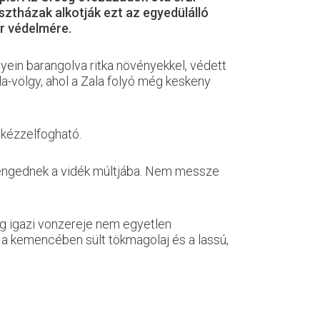
ztházak alkotják ezt az egyedülálló
ár védelmére.
yein barangolva ritka növényekkel, védett
a-völgy, ahol a Zala folyó még keskeny
 kézzelfogható.
t engednek a vidék múltjába. Nem messze
ég igazi vonzereje nem egyetlen
, a kemencében sült tökmagolaj és a lassú,