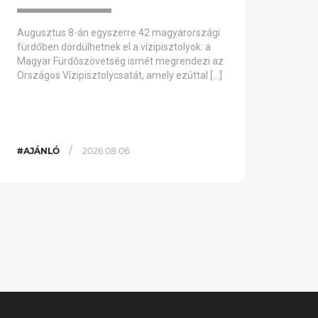
Augusztus 8-án egyszerre 42 magyarországi
fürdőben dördülhetnek el a vízipisztolyok: a
Magyar Fürdőszövetség ismét megrendezi az
Országos Vízipisztolycsatát, amely ezúttal […]
/
#AJÁNLÓ
2026.08.06.