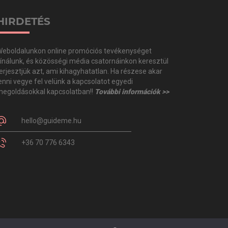
HIRDETÉS
eboldalunkon online promóciós tevékenységet
ínálunk, és közösségi média csatornáinkon keresztül
erjesztjük azt, ami kihagyhatatlan. Ha részese akar
enni vegye fel velünk a kapcsolatot egyedi
egoldásokkal kapcsolatban!!
További információk >>
hello@guideme.hu
+36 70 776 6343