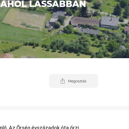
, AHOL LASSABBAN
Megosztás
plő. Az Őrség évszázadok óta őrzi