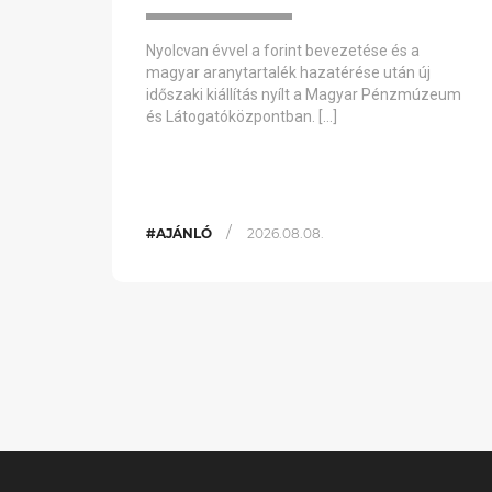
Nyolcvan évvel a forint bevezetése és a
magyar aranytartalék hazatérése után új
időszaki kiállítás nyílt a Magyar Pénzmúzeum
és Látogatóközpontban. […]
/
#AJÁNLÓ
2026.08.08.