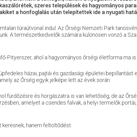
 kaszálórétek, szeres települések és hagyományos paras
 akiket a honfoglalás után telepítettek ide a nyugati hat
mtalan túraútvonal indul. Az Őrségi Nemzeti Park tanösvén
atunk. A természetkedvelők számára különösen vonzó a Szal
afő-Pityerszer, ahol a hagyományos őrségi életforma ma is
pfedeles házai, pajtái és gazdasági épületei bepillantás
 amely az Őrség egyik jelképe lett az évek során.
hol fürdőzésre és horgászatra is van lehetőség, de az Őrs
rzésben, amelyet a csendes falvak, a helyi termelők portái
 keresnek, hanem feltöltődést.