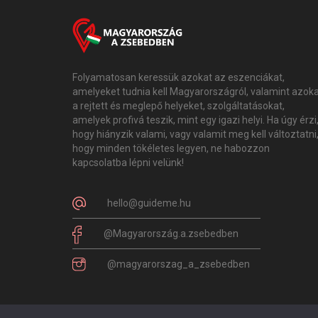
Folyamatosan keressük azokat az eszenciákat,
amelyeket tudnia kell Magyarországról, valamint azok
a rejtett és meglepő helyeket, szolgáltatásokat,
amelyek profivá teszik, mint egy igazi helyi. Ha úgy érzi
hogy hiányzik valami, vagy valamit meg kell változtatni
hogy minden tökéletes legyen, ne habozzon
kapcsolatba lépni velünk!
hello@guideme.hu
@Magyarország.a.zsebedben
@magyarorszag_a_zsebedben