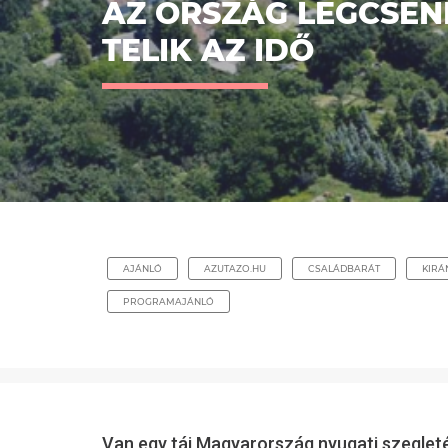
AZ ORSZÁG LEGCSEN
TELIK AZ IDŐ
AJÁNLÓ
AZUTAZO.HU
CSALÁDBARÁT
KIRÁ
PROGRAMAJÁNLÓ
Van egy táj Magyarország nyugati szeglet