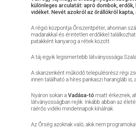
különleges arculatát: apró dombok, erdők,
vidéket. Nevét azokról az őrállókról kapta,
A régió központja Őriszentpéter, ahonnan szá
madarakkal és érintetlen erdőkkel találkozh
patakként kanyarog a rétek között.
A táj egyik legismertebb látványossága Szal
A skanzenként működő településrész régi zsú
innen található a híres pankaszi harangláb is,
Nyáron sokan a
Vadása-tó
miatt érkeznek, a
látványosságban rejlik. Inkább abban az életé
ráérős vidéki mindennapok kínálnak.
Az Őrség azoknak való, akik nem programokat