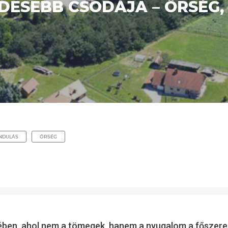
DESEBB CSODÁJA – ŐRSÉG
NDULÁS
ŐRSÉG
ében, ahol nem a tömegek, hanem a nyugalom a főszere