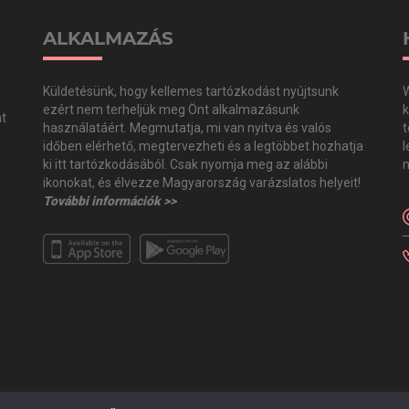
ALKALMAZÁS
Küldetésünk, hogy kellemes tartózkodást nyújtsunk
W
ezért nem terheljük meg Önt alkalmazásunk
k
at
használatáért. Megmutatja, mi van nyitva és valós
t
időben elérhető, megtervezheti és a legtöbbet hozhatja
l
,
ki itt tartózkodásából. Csak nyomja meg az alábbi
m
,
ikonokat, és élvezze Magyarország varázslatos helyeit!
További információk >>