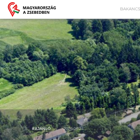
BAKANCS
#AJÁNLÓ
/
2026.06.24.