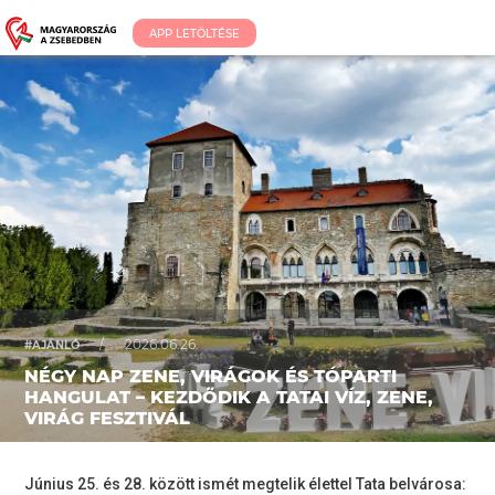
APP LETÖLTÉSE
/
2026.06.26.
#AJÁNLÓ
NÉGY NAP ZENE, VIRÁGOK ÉS TÓPARTI
HANGULAT – KEZDŐDIK A TATAI VÍZ, ZENE,
VIRÁG FESZTIVÁL
Június 25. és 28. között ismét megtelik élettel Tata belvárosa: