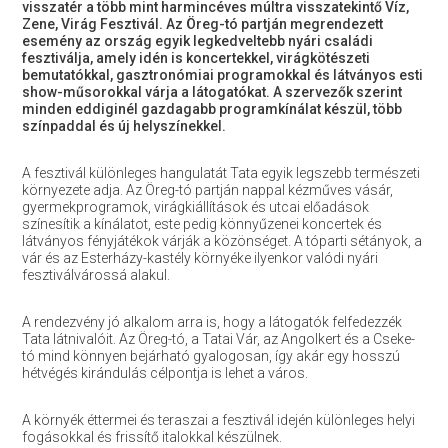
visszatér a több mint harmincéves múltra visszatekintő Víz,
Zene, Virág Fesztivál. Az Öreg-tó partján megrendezett
esemény az ország egyik legkedveltebb nyári családi
fesztiválja, amely idén is koncertekkel, virágkötészeti
bemutatókkal, gasztronómiai programokkal és látványos esti
show-műsorokkal várja a látogatókat. A szervezők szerint
minden eddiginél gazdagabb programkínálat készül, több
színpaddal és új helyszínekkel.
A fesztivál különleges hangulatát Tata egyik legszebb természeti
környezete adja. Az Öreg-tó partján nappal kézműves vásár,
gyermekprogramok, virágkiállítások és utcai előadások
színesítik a kínálatot, este pedig könnyűzenei koncertek és
látványos fényjátékok várják a közönséget. A tóparti sétányok, a
vár és az Esterházy-kastély környéke ilyenkor valódi nyári
fesztiválvárossá alakul.
A rendezvény jó alkalom arra is, hogy a látogatók felfedezzék
Tata látnivalóit. Az Öreg-tó, a Tatai Vár, az Angolkert és a Cseke-
tó mind könnyen bejárható gyalogosan, így akár egy hosszú
hétvégés kirándulás célpontja is lehet a város.
A környék éttermei és teraszai a fesztivál idején különleges helyi
fogásokkal és frissítő italokkal készülnek.