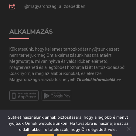
@magyarorszag_a_zsebedben
ALKALMAZÁS
Küldetésünk, hogy kellemes tartózkodást nyújtsunk ezért
nem terheljük meg Önt alkalmazásunk használatáért.
Megmutatja, mi van nyitva és valós időben elérhető,
megtervezheti és a legtöbbet hozhatja ki itt tartózkodásából.
Csak nyomja meg az alábbi ikonokat, és élvezze
Magyarország varázslatos helyeit!
További információk >>
Sütiket használunk annak biztosítására, hogy a legjobb élményt
nyújtsuk Önnek weboldalunkon. Ha továbbra is használja ezt az
oldalt, akkor feltételezzük, hogy Ön elégedett vele.
Copyright © Minden jog fenntartva. 2020 Guide.Me Kft. | Magyarország a