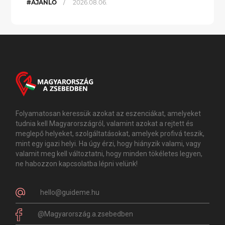
/
#AJÁNLÓ
2026.08.06.
Folyamatosan keressük azokat az eszenciákat, amelyeket
tudnia kell Magyarországról, valamint azokat a rejtett és
meglepő helyeket, szolgáltatásokat, amelyek profivá teszik,
mint egy igazi helyi. Ha úgy érzi, hogy hiányzik valami, vagy
valamit meg kell változtatni, hogy minden tökéletes legyen,
ne habozzon kapcsolatba lépni velünk!
hello@guideme.hu
@Magyarország.a.zsebedben