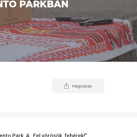
ENTO PARKBAN
Megosztás
ento Park.
A „Fel vörösök, fehérek!”