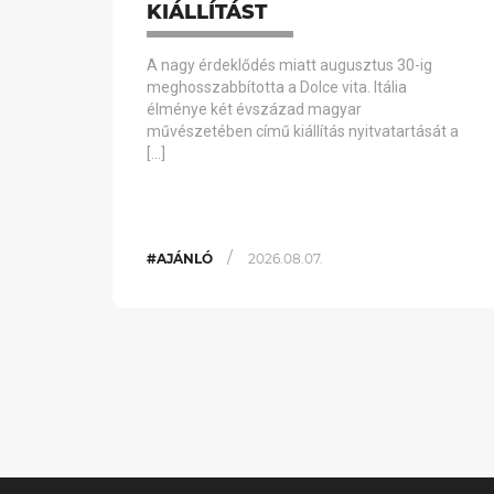
KIÁLLÍTÁST
A nagy érdeklődés miatt augusztus 30-ig
meghosszabbította a Dolce vita. Itália
élménye két évszázad magyar
művészetében című kiállítás nyitvatartását a
[…]
/
#AJÁNLÓ
2026.08.07.