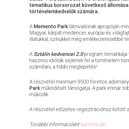
tematikus borsorozat következő állomása a
történelemkedvelők számára.
A
Memento Park
látnivalóinak apropóján min
Magyar, kárpát-medencei, európai és világfaj
illatukkal, színükkel még emlékezetesebbé t
A
Sztálin kedvencei 2.0
program tematikája t
hasznos idióták sejlenek fel a történelem h
számítani, a többi meglepetés!
A részvétel minimum 9500 forintos adományh
Park
működését támogatja. A park immár töb
működik.
A részvétel előzetes regisztrációhoz kötött 
További információért
kattints ide.