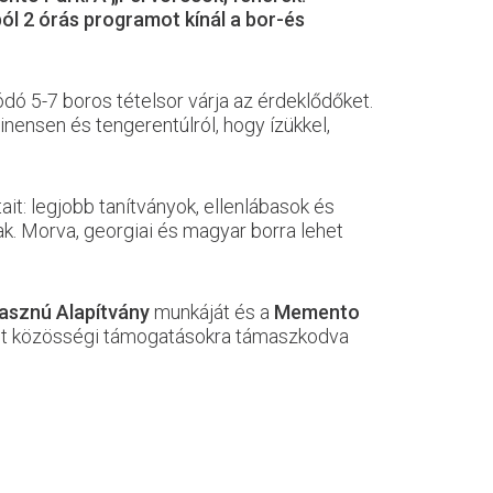
ól 2 órás programot kínál a bor-és
dó 5-7 boros tételsor várja az érdeklődőket.
nensen és tengerentúlról, hogy ízükkel,
t: legjobb tanítványok, ellenlábasok és
k. Morva, georgiai és magyar borra lehet
sznú Alapítvány
munkáját és a
Memento
int közösségi támogatásokra támaszkodva