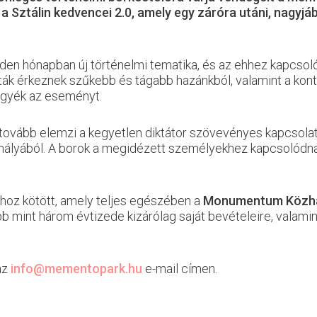
 Sztálin kedvencei 2.0, amely egy záróra utáni, nagyjáb
den hónapban új történelmi tematika, és az ehhez kapcsoló
ták érkeznek szűkebb és tágabb hazánkból, valamint a konti
egyék az eseményt.
ovább elemzi a kegyetlen diktátor szövevényes kapcsolatai
omályából. A borok a megidézett személyekhez kapcsolódna
oz kötött, amely teljes egészében a
Monumentum Közha
b mint három évtizede kizárólag saját bevételeire, valam
az
info@mementopark.hu
e-mail címen.