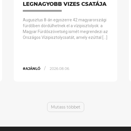
LEGNAGYOBB VIZES CSATÁJA
Augusztus 8-án egyszerre 42 magyarországi
fürdőben dördülhetnek el a vízipisztolyok: a
Magyar Fürdőszövetség ismét megrendezi az
Országos Vízipisztolycsatát, amely ezúttal […]
/
#AJÁNLÓ
2026.08.06.
Mutass többet