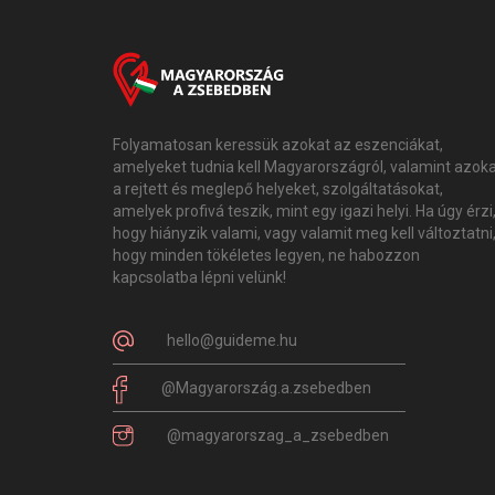
Folyamatosan keressük azokat az eszenciákat,
amelyeket tudnia kell Magyarországról, valamint azok
a rejtett és meglepő helyeket, szolgáltatásokat,
amelyek profivá teszik, mint egy igazi helyi. Ha úgy érzi
hogy hiányzik valami, vagy valamit meg kell változtatni
hogy minden tökéletes legyen, ne habozzon
kapcsolatba lépni velünk!
hello@guideme.hu
@Magyarország.a.zsebedben
@magyarorszag_a_zsebedben