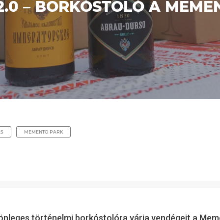
 2.0 – BORKÓSTOLÓ A MEM
ÁS
MEMENTO PARK
lönleges történelmi borkóstolóra várja vendégeit a Mem