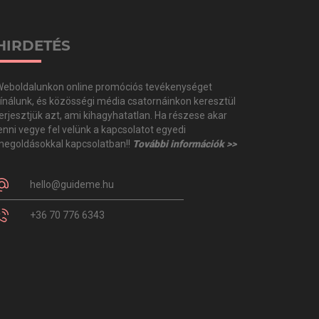
HIRDETÉS
eboldalunkon online promóciós tevékenységet
ínálunk, és közösségi média csatornáinkon keresztül
erjesztjük azt, ami kihagyhatatlan. Ha részese akar
enni vegye fel velünk a kapcsolatot egyedi
egoldásokkal kapcsolatban!!
További információk >>
hello@guideme.hu
+36 70 776 6343