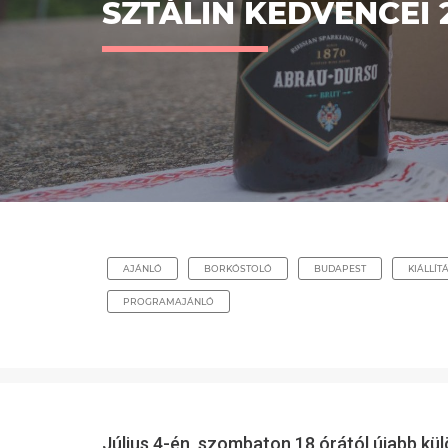
SZTÁLIN KEDVENCEI
AJÁNLÓ
BORKÓSTOLÓ
BUDAPEST
KIÁLLÍT
PROGRAMAJÁNLÓ
Július 4-én, szombaton 18 órától újabb kü