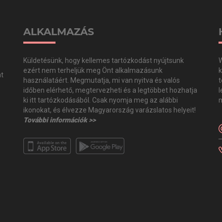
ALKALMAZÁS
Küldetésünk, hogy kellemes tartózkodást nyújtsunk
W
ezért nem terheljük meg Önt alkalmazásunk
k
at
használatáért. Megmutatja, mi van nyitva és valós
t
időben elérhető, megtervezheti és a legtöbbet hozhatja
l
,
ki itt tartózkodásából. Csak nyomja meg az alábbi
m
,
ikonokat, és élvezze Magyarország varázslatos helyeit!
További információk >>