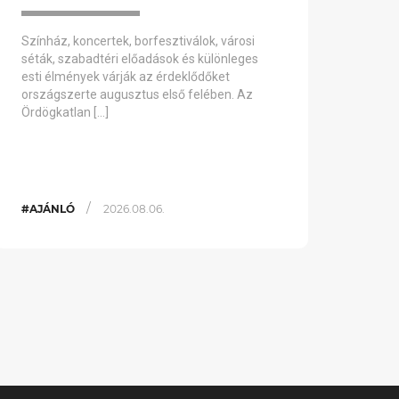
Színház, koncertek, borfesztiválok, városi
séták, szabadtéri előadások és különleges
esti élmények várják az érdeklődőket
országszerte augusztus első felében. Az
Ördögkatlan […]
/
#AJÁNLÓ
2026.08.06.