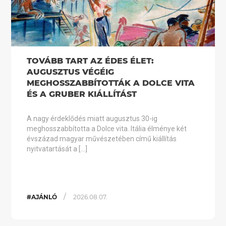
TOVÁBB TART AZ ÉDES ÉLET:
AUGUSZTUS VÉGÉIG
MEGHOSSZABBÍTOTTÁK A DOLCE VITA
ÉS A GRUBER KIÁLLÍTÁST
A nagy érdeklődés miatt augusztus 30-ig
meghosszabbította a Dolce vita. Itália élménye két
évszázad magyar művészetében című kiállítás
nyitvatartását a […]
/
#AJÁNLÓ
2026.08.07.