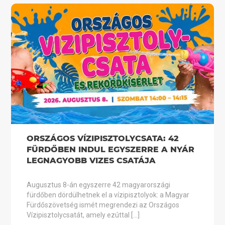
ORSZÁGOS VÍZIPISZTOLYCSATA: 42
FÜRDŐBEN INDUL EGYSZERRE A NYÁR
LEGNAGYOBB VIZES CSATÁJA
Augusztus 8-án egyszerre 42 magyarországi
fürdőben dördülhetnek el a vízipisztolyok: a Magyar
Fürdőszövetség ismét megrendezi az Országos
Vízipisztolycsatát, amely ezúttal […]