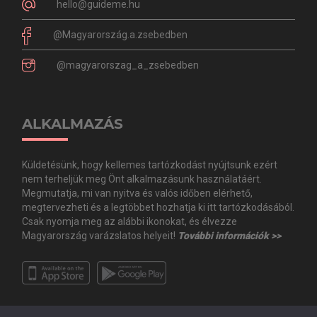
hello@guideme.hu
@Magyarország.a.zsebedben
@magyarorszag_a_zsebedben
ALKALMAZÁS
Küldetésünk, hogy kellemes tartózkodást nyújtsunk ezért
nem terheljük meg Önt alkalmazásunk használatáért.
Megmutatja, mi van nyitva és valós időben elérhető,
megtervezheti és a legtöbbet hozhatja ki itt tartózkodásából.
Csak nyomja meg az alábbi ikonokat, és élvezze
Magyarország varázslatos helyeit!
További információk >>