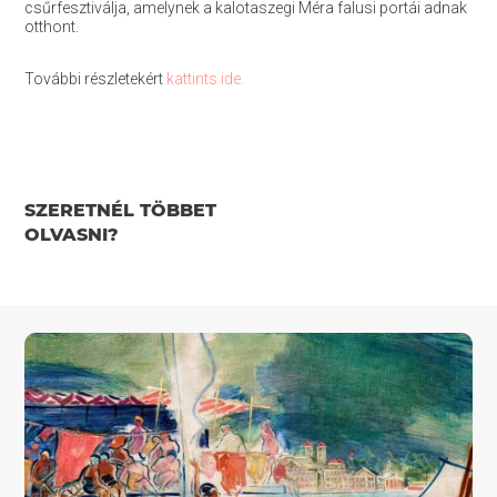
csűrfesztiválja, amelynek a kalotaszegi Méra falusi portái adnak
otthont.
További részletekért
kattints ide.
SZERETNÉL TÖBBET
OLVASNI?