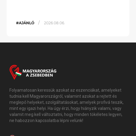
/
#AJÁNLÓ
2026.08.06.
Folyamatosan keressük azokat az eszenciákat, amelyeket
tudnia kell Magyarországról, valamint azokat a rejtett és
meglepő helyeket, szolgáltatásokat, amelyek profivá teszik,
mint egy igazi helyi. Ha úgy érzi, hogy hiányzik valami, vagy
valamit meg kell változtatni, hogy minden tökéletes legyen,
ne habozzon kapcsolatba lépni velünk!