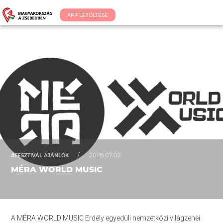
APP LETÖLTÉSE
/
2026.07.02.
#FESZTIVÁL AJÁNLÓK
MÉRA WORLD MUSIC
A MÉRA WORLD MUSIC Erdély egyedüli nemzetközi világzenei