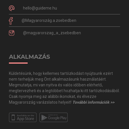
hello@guideme.hu
@Magyarország.a.zsebedben
@magyarorszag_a_zsebedben
ALKALMAZÁS
Küldetésünk, hogy kellemes tartózkodást nyújtsunk ezért
nem terheljük meg Önt alkalmazásunk használatáért.
Megmutatja, mi van nyitva és valós időben elérhető,
megtervezheti és a legtöbbet hozhatja ki itt tartózkodásából.
Csak nyomja meg az alábbi ikonokat, és élvezze
Magyarország varázslatos helyeit!
További információk >>