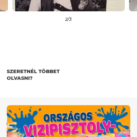
2
/3
SZERETNÉL TÖBBET
OLVASNI?