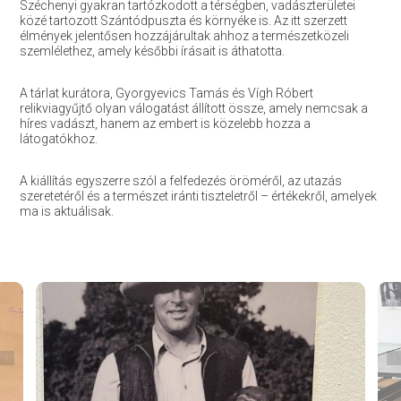
Széchenyi gyakran tartózkodott a térségben, vadászterületei
közé tartozott Szántódpuszta és környéke is. Az itt szerzett
élmények jelentősen hozzájárultak ahhoz a természetközeli
szemlélethez, amely későbbi írásait is áthatotta.
A tárlat kurátora, Gyorgyevics Tamás és Vígh Róbert
relikviagyűjtő olyan válogatást állított össze, amely nemcsak a
híres vadászt, hanem az embert is közelebb hozza a
látogatókhoz.
A kiállítás egyszerre szól a felfedezés öröméről, az utazás
szeretetéről és a természet iránti tiszteletről – értékekről, amelyek
ma is aktuálisak.