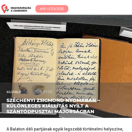
APP LETÖLTÉSE
/
2026.07.05.
#AJÁNLÓ
SZÉCHENYI ZSIGMOND NYOMÁBAN –
KÜLÖNLEGES KIÁLLÍTÁS NYÍLT A
SZÁNTÓDPUSZTAI MAJORSÁGBAN
A Balaton déli partjának egyik legszebb történelmi helyszíne,