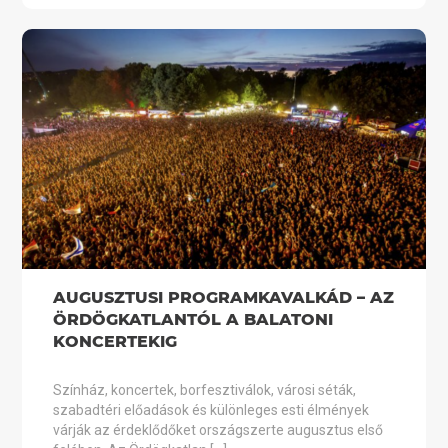
AUGUSZTUSI PROGRAMKAVALKÁD – AZ
ÖRDÖGKATLANTÓL A BALATONI
KONCERTEKIG
Színház, koncertek, borfesztiválok, városi séták,
szabadtéri előadások és különleges esti élmények
várják az érdeklődőket országszerte augusztus első