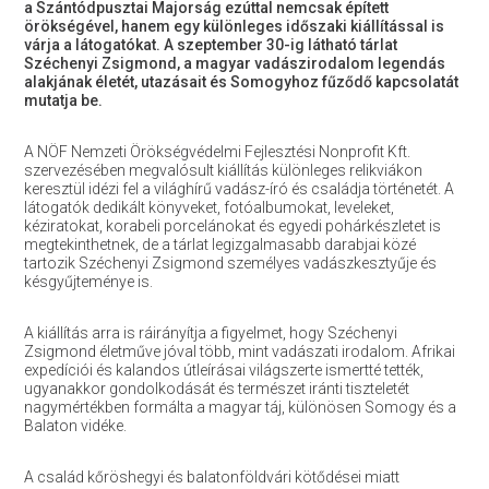
a Szántódpusztai Majorság ezúttal nemcsak épített
örökségével, hanem egy különleges időszaki kiállítással is
várja a látogatókat. A szeptember 30-ig látható tárlat
Széchenyi Zsigmond, a magyar vadászirodalom legendás
alakjának életét, utazásait és Somogyhoz fűződő kapcsolatát
mutatja be.
A NÖF Nemzeti Örökségvédelmi Fejlesztési Nonprofit Kft.
szervezésében megvalósult kiállítás különleges relikviákon
keresztül idézi fel a világhírű vadász-író és családja történetét. A
látogatók dedikált könyveket, fotóalbumokat, leveleket,
kéziratokat, korabeli porcelánokat és egyedi pohárkészletet is
megtekinthetnek, de a tárlat legizgalmasabb darabjai közé
tartozik Széchenyi Zsigmond személyes vadászkesztyűje és
késgyűjteménye is.
A kiállítás arra is ráirányítja a figyelmet, hogy Széchenyi
Zsigmond életműve jóval több, mint vadászati irodalom. Afrikai
expedíciói és kalandos útleírásai világszerte ismertté tették,
ugyanakkor gondolkodását és természet iránti tiszteletét
nagymértékben formálta a magyar táj, különösen Somogy és a
Balaton vidéke.
A család kőröshegyi és balatonföldvári kötődései miatt