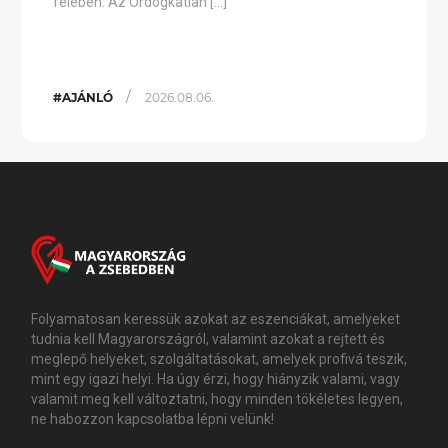
felében. Az Ördögkatlan […]
/
#AJÁNLÓ
2026.08.06.
Folyamatosan keressük azokat az eszenciákat, amelyeket
tudnia kell Magyarországról, valamint azokat a rejtett és
meglepő helyeket, szolgáltatásokat, amelyek profivá teszik,
mint egy igazi helyi. Ha úgy érzi, hogy hiányzik valami, vagy
valamit meg kell változtatni, hogy minden tökéletes legyen,
ne habozzon kapcsolatba lépni velünk!