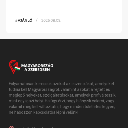
/
#AJÁNLÓ
2026.08.09.
Folyamatosan keressük azokat az eszenciákat, amelyeket
tudnia kell Magyarországról, valamint azokat a rejtett és
meglepő helyeket, szolgáltatásokat, amelyek profivá teszik,
mint egy igazi helyi. Ha úgy érzi, hogy hiányzik valami, vagy
valamit meg kell változtatni, hogy minden tökéletes legyen,
ne habozzon kapcsolatba lépni velünk!