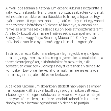
A nyári időszakban a Katonai Emlékpark kulturális központtá is
válik. Az Emlékparki Nyár programsorozat szabadtéri koncertek
kel, irodalmi estekkel és kiállításokkal tölti meg a tópartot. Egy
nyári koncert itt egészen más hangulatú élmény, mint egy városi
rendezvény: a háttérben a Velencei-tó látványa, a lemenő nap
fényei és a természet közelsége különleges atmoszférát teremt.
A fellépők között olyan ismert művészek is szerepelnek, mint
Bródy János vagy Palya Bea, míg Mácsai Pál Örkény István
műveiből olvas fel a nyári esték egyik kiemelt programján.
Talán éppen ez a Katonai Emlékpark legnagyobb ereje: képes
arra, hogy egyszerre szólítsa meg a gyerekeket, a családokat, a
történelemrajongókat, a kirándulókat és azokat is, akik
egyszerűen csak egy különleges helyet keresnek a Velencei-tó
környékén. Egy olyan helyet, ahol a múlt nem nehéz és távoli,
hanem izgalmas, átélhető és emberközeli.
A pákozdi Katonai Emlékparkban eltöltött nap végén az ember
nem csupán kiállításokat látott vagy programokon vett részt.
Inkább egy különleges időutazás részese lett – olyan élményé,
amelyben történelem, természet, családi kaland és kulturális
élmények találkoznak egymással a Velencei-tó partján.