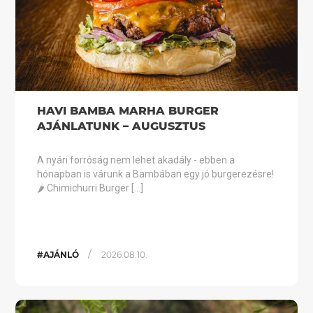
HAVI BAMBA MARHA BURGER
AJÁNLATUNK – AUGUSZTUS
A nyári forróság nem lehet akadály - ebben a
hónapban is várunk a Bambában egy jó burgerezésre!
🌶️ Chimichurri Burger […]
/
#AJÁNLÓ
2026.08.10.