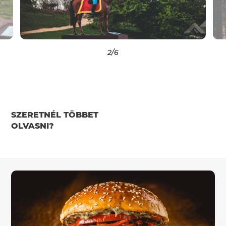
2
/6
SZERETNÉL TÖBBET
OLVASNI?