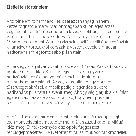
Élettel teli történelem
A történelem itt nem távoli és száraz tananyag, hanem
kézzelfogható élmény. Már önmagában különleges érzés
végigsétálni a 154 méter hosszú lövészárokban, megérinteni az
első világháborús barakk durva falait, vagy közelről látni egy
1956-os harckocsit. A kültéri elemeket beltéri kiállítások egészítik
ki, amelyek korszakról korszakra vezetnek végig a magyar
hadtörténelem legfontosabb pillanatain.
A park egyik leglátványosabb része az 1848-as Pákozd–sukorói
csata emlékkiállítás. Korabeli egyenruhák, fegyverek,
hadizászlók és életnagyságú jelenetek idézik fel a
szabadságharc világát. Az egyik installáció egy honvéd
tüzérüteget ábrázol, a másik pedig a legendás sukorói
haditanács pillanatait eleveníti meg. Ahogy végigjárjuk a kiállítást,
egyre inkább az az érzésünk támad, hogy nem pusztán
szemlélői, hanem résztvevői vagyunk az eseményeknek.
A múlt után aztán hirtelen a jelenbe érkezünk. A megújult high-
tech honvédségi bemutatótér már a 21. század katonai világát
idézi meg. Érintőképernyős oszlopok, függesztett
repülőgépmakettek, NATO-történeti fal és működő tankmodellek