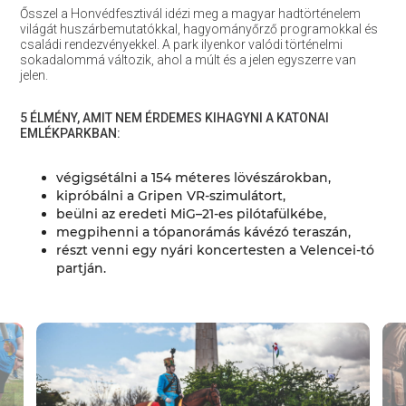
Ősszel a Honvédfesztivál idézi meg a magyar hadtörténelem
világát huszárbemutatókkal, hagyományőrző programokkal és
családi rendezvényekkel. A park ilyenkor valódi történelmi
sokadalommá változik, ahol a múlt és a jelen egyszerre van
jelen.
5 ÉLMÉNY, AMIT NEM ÉR­DEMES KIHAGYNI A KATO­NAI
EMLÉKPARKBAN:
végigsétálni a 154 méteres lövészárokban,
kipróbálni a Gripen VR-szi­mulátort,
beülni az eredeti MiG–21-es pilótafülkébe,
megpihenni a tópanorámás ká­vézó teraszán,
részt venni egy nyári koncer­testen a Velencei-tó
partján.