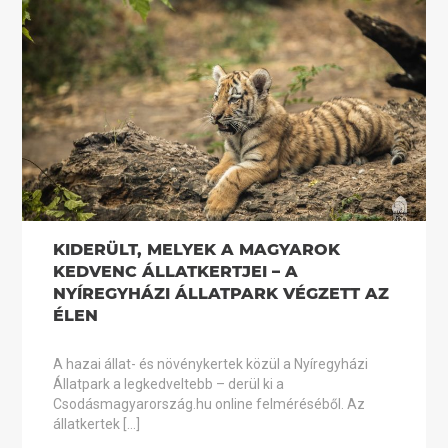
KIDERÜLT, MELYEK A MAGYAROK
KEDVENC ÁLLATKERTJEI – A
NYÍREGYHÁZI ÁLLATPARK VÉGZETT AZ
ÉLEN
A hazai állat- és növénykertek közül a Nyíregyházi
Állatpark a legkedveltebb – derül ki a
Csodásmagyarország.hu online felméréséből. Az
állatkertek […]