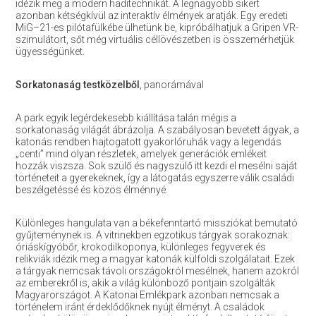
idézik meg a modern haditechnikát. A legnagyobb sikert
azonban kétségkívül az interaktív élmények aratják. Egy eredeti
MiG–21-es pilótafülkébe ülhetünk be, kipróbálhatjuk a Gripen VR-
szimulátort, sőt még virtuális céllövészetben is összemérhetjük
ügyességünket.
Sorkatonaság testközelből
, panorámával
A park egyik legérdekesebb kiállítása talán mégis a
sorkatonaság világát ábrázolja. A szabályosan bevetett ágyak, a
katonás rendben hajtogatott gyakorlóruhák vagy a legendás
„centi” mind olyan részletek, amelyek generációk emlékeit
hozzák viszsza. Sok szülő és nagyszülő itt kezdi el mesélni saját
történeteit a gyerekeknek, így a látogatás egyszerre válik családi
beszélgetéssé és közös élménnyé.
Különleges hangulata van a békefenntartó missziókat bemutató
gyűjteménynek is. A vitrinekben egzotikus tárgyak sorakoznak:
óriáskígyóbőr, krokodilkoponya, különleges fegyverek és
relikviák idézik meg a magyar katonák külföldi szolgálatait. Ezek
a tárgyak nemcsak távoli országokról mesélnek, hanem azokról
az emberekről is, akik a világ különböző pontjain szolgálták
Magyarországot. A Katonai Emlékpark azonban nemcsak a
történelem iránt érdeklődőknek nyújt élményt. A családok