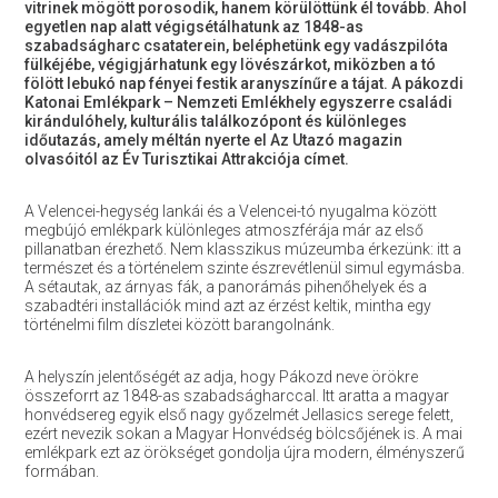
vitrinek mögött porosodik, hanem körülöttünk él tovább. Ahol
egyetlen nap alatt végigsétálhatunk az 1848-as
szabadságharc csataterein, beléphetünk egy vadászpilóta
fülkéjébe, végigjárhatunk egy lövészárkot, miközben a tó
fölött lebukó nap fényei festik aranyszínűre a tájat. A pákozdi
Katonai Emlékpark – Nemzeti Emlékhely egyszerre családi
kirándulóhely, kulturális találkozópont és különleges
időutazás, amely méltán nyerte el Az Utazó magazin
olvasóitól az Év Turisztikai Attrakciója címet.
A Velencei-hegység lankái és a Velencei-tó nyugalma között
megbújó emlékpark különleges atmoszférája már az első
pillanatban érezhető. Nem klasszikus múzeumba érkezünk: itt a
természet és a történelem szinte észrevétlenül simul egymásba.
A sétautak, az árnyas fák, a panorámás pihenőhelyek és a
szabadtéri installációk mind azt az érzést keltik, mintha egy
történelmi film díszletei között barangolnánk.
A helyszín jelentőségét az adja, hogy Pákozd neve örökre
összeforrt az 1848-as szabadságharccal. Itt aratta a magyar
honvédsereg egyik első nagy győzelmét Jellasics serege felett,
ezért nevezik sokan a Magyar Honvédség bölcsőjének is. A mai
emlékpark ezt az örökséget gondolja újra modern, élményszerű
formában.