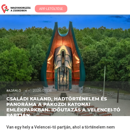
APP LETÖLTÉSE
/
2026.07.08.
#AJÁNLÓ
CSALÁDI KALAND, HADTÖRTÉNELEM ÉS
PANORÁMA A PÁKOZDI KATONAI
EMLÉKPARKBAN. IDŐUTAZÁS A VELENCEI-TÓ
PARTJÁN.
Van egy hely a Velencei-tó partján, ahol a történelem nem