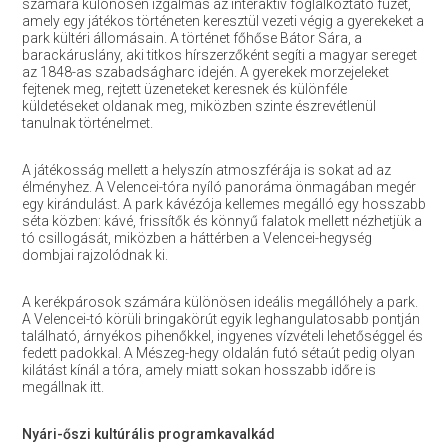
számára különösen izgalmas az interaktív foglalkoztató füzet,
amely egy játékos történeten keresztül vezeti végig a gyerekeket a
park kültéri állomásain. A történet főhőse Bátor Sára, a
barackáruslány, aki titkos hírszerzőként segíti a magyar sereget
az 1848-as szabadságharc idején. A gyerekek morzejeleket
fejtenek meg, rejtett üzeneteket keresnek és különféle
küldetéseket oldanak meg, miközben szinte észrevétlenül
tanulnak történelmet.
A játékosság mellett a helyszín atmoszférája is sokat ad az
élményhez. A Velencei-tóra nyíló panoráma önmagában megér
egy kirándulást. A park kávézója kellemes megálló egy hosszabb
séta közben: kávé, frissítők és könnyű falatok mellett nézhetjük a
tó csillogását, miközben a háttérben a Velencei-hegység
dombjai rajzolódnak ki.
A kerékpárosok számára különösen ideális megállóhely a park.
A Velencei-tó körüli bringakörút egyik leghangulatosabb pontján
található, árnyékos pihenőkkel, ingyenes vízvételi lehetőséggel és
fedett padokkal. A Mészeg-hegy oldalán futó sétaút pedig olyan
kilátást kínál a tóra, amely miatt sokan hosszabb időre is
megállnak itt.
Nyári-őszi kultúrális programkavalkád