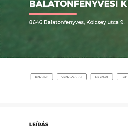
BALATONFENYVESI K
8646 Balatonfenyves, Kölcsey utca 9.
BALATON
CSALADBARAT
KISVASUT
TOP 
LEÍRÁS