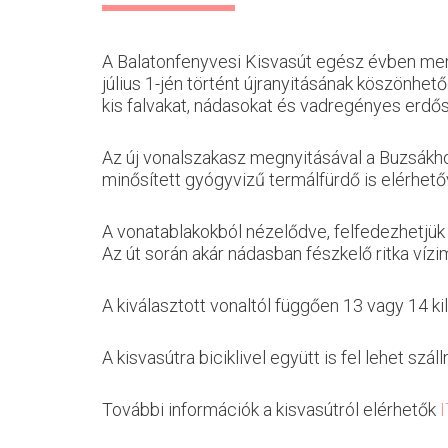
A Balatonfenyvesi Kisvasút egész évben men
július 1-jén történt újranyitásának köszönhet
kis falvakat, nádasokat és vadregényes erdős
Az új vonalszakasz megnyitásával a Buzsákho
minősített gyógyvizű termálfürdő is elérhetőv
A vonatablakokból nézelődve, felfedezhetjük 
Az út során akár nádasban fészkelő ritka vízim
A kiválasztott vonaltól függően 13 vagy 14 kil
A kisvasútra biciklivel együtt is fel lehet s
További információk a kisvasútról elérhetők