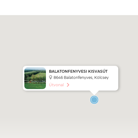
BALATONFENYVESI KISVASÚT
8646 Balatonfenyves, Kölcsey
utca 9.
Útvonal