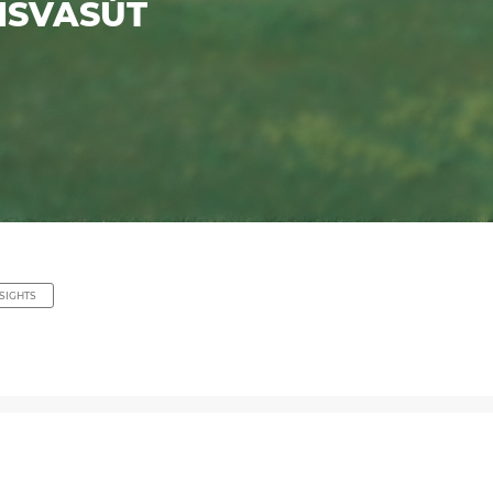
ISVASÚT
SIGHTS