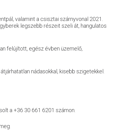
pál, valamint a csisztai szárnyvonal 2021.
agyberek legszebb részeit szeli át, hangulatos
an felújított, egész évben üzemelő,
tjárhatatlan nádasokkal, kisebb szigetekkel.
avasolt a +36 30 661 6201 számon.
 meg.