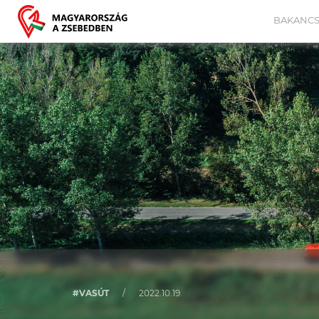
BAKANCS
#VASÚT
/
2022.10.19.