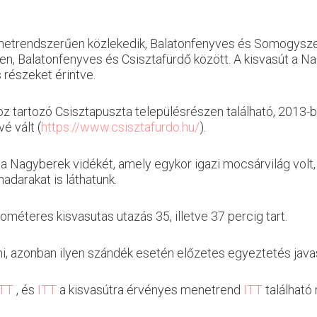
etrendszerűen közlekedik, Balatonfenyves és Somogyszent
ően, Balatonfenyves és Csisztafürdő között. A kisvasút a N
 részeket érintve.
z tartozó Csisztapuszta településrészen található, 2013-b
é vált (
https://www.csisztafurdo.hu/
).
a Nagyberek vidékét, amely egykor igazi mocsárvilág volt, á
adarakat is láthatunk.
ométeres kisvasutas utazás 35, illetve 37 percig tart.
zállni, azonban ilyen szándék esetén előzetes egyeztetés j
ITT
, és
ITT
a kisvasútra érvényes menetrend
ITT
található