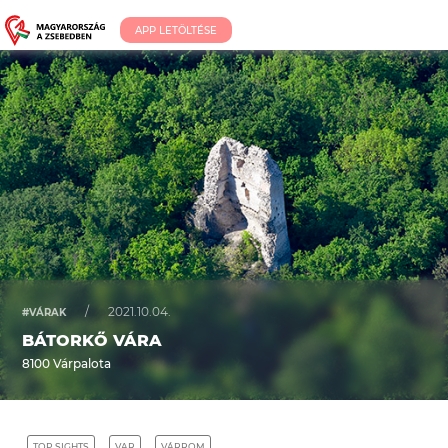
APP LETÖLTÉSE
/
2021.10.04.
#VÁRAK
BÁTORKŐ VÁRA
8100 Várpalota
TOP SIGHTS
VAR
VÁRROM