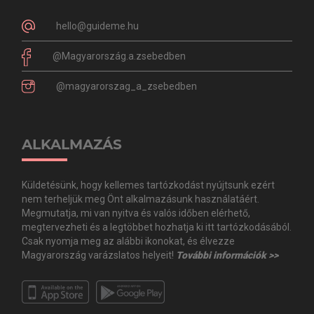
hello@guideme.hu
@Magyarország.a.zsebedben
@magyarorszag_a_zsebedben
ALKALMAZÁS
Küldetésünk, hogy kellemes tartózkodást nyújtsunk ezért
nem terheljük meg Önt alkalmazásunk használatáért.
Megmutatja, mi van nyitva és valós időben elérhető,
megtervezheti és a legtöbbet hozhatja ki itt tartózkodásából.
Csak nyomja meg az alábbi ikonokat, és élvezze
Magyarország varázslatos helyeit!
További információk >>