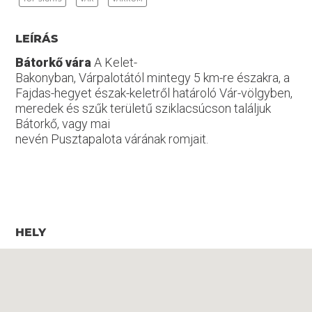
LEÍRÁS
Bátorkő vára
A Kelet-
Bakonyban, Várpalotától mintegy 5 km-re északra, a
Fajdas-hegyet észak-keletről határoló Vár-völgyben,
meredek és szűk területű sziklacsúcson találjuk
Bátorkő, vagy mai
nevén Pusztapalota várának romjait.
HELY