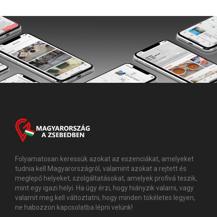
Folyamatosan keressük azokat az eszenciákat, amelyeket
tudnia kell Magyarországról, valamint azokat a rejtett és
meglepő helyeket, szolgáltatásokat, amelyek profivá teszik,
mint egy igazi helyi. Ha úgy érzi, hogy hiányzik valami, vagy
valamit meg kell változtatni, hogy minden tökéletes legyen,
ne habozzon kapcsolatba lépni velünk!