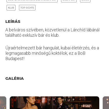
KLUB
TOP SIGHTS
LEÍRÁS
A belváros szívében, közvetlenül a Lánchíd lábánál
található exkluzív bár és klub.
Újraértelmezett bár hangulat, kubai életérzés, és a
legmagasabb minőségű koktélok, ez a BoB
Budapest!
GALÉRIA