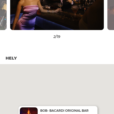
2
/19
HELY
BOB- BACARDI ORIGINAL BAR