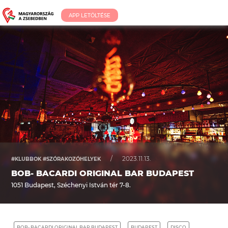
APP LETÖLTÉSE
/
2023.11.13.
#KLUBBOK #SZÓRAKOZÓHELYEK
BOB- BACARDI ORIGINAL BAR BUDAPEST
1051 Budapest, Széchenyi István tér 7-8.
BOB- BACARDI ORIGINAL BAR BUDAPEST
BUDAPEST
DISCO