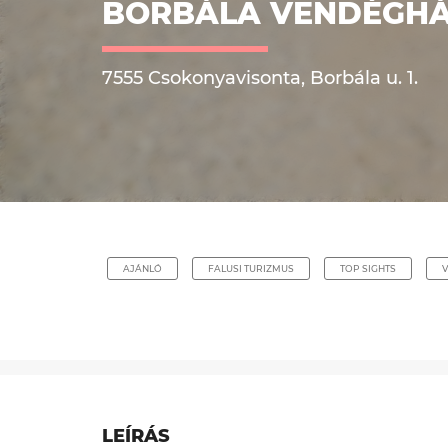
BORBÁLA VENDÉGH
7555 Csokonyavisonta, Borbála u. 1.
AJÁNLÓ
FALUSI TURIZMUS
TOP SIGHTS
LEÍRÁS