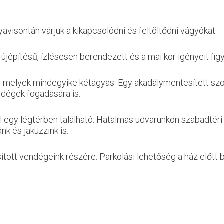
avisontán várjuk a kikapcsolódni és feltöltődni vágyókat.
építésű, ízlésesen berendezett és a mai kor igényeit figy
melyek mindegyike kétágyas. Egy akadálymentesített szobá
ndégek fogadására is.
l egy légtérben található. Hatalmas udvarunkon szabadtéri sü
k és jakuzzink is.
ított vendégeink részére. Parkolási lehetőség a ház előtt b