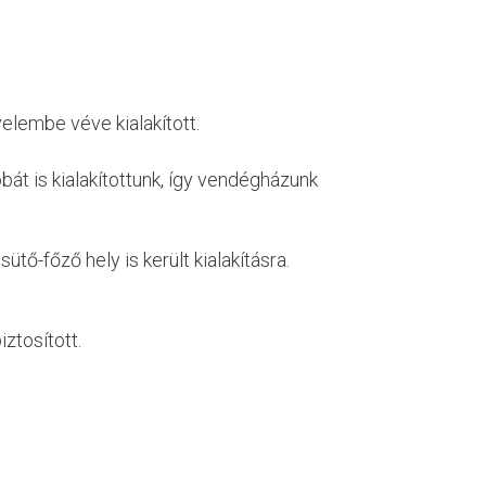
elembe véve kialakított.
t is kialakítottunk, így vendégházunk
tő-főző hely is került kialakításra.
iztosított.