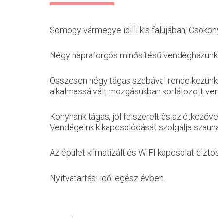
Somogy vármegye idilli kis falujában, Csokony
Négy napraforgós minősítésű vendégházunk új
Összesen négy tágas szobával rendelkezünk, 
alkalmassá vált mozgásukban korlátozott ve
Konyhánk tágas, jól felszerelt és az étkezőve
Vendégeink kikapcsolódását szolgálja szaunán
Az épület klimatizált és WIFI kapcsolat biztos
Nyitvatartási idő: egész évben.