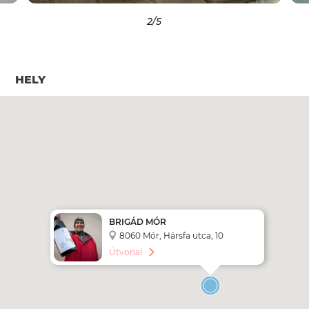
2
/5
HELY
BRIGÁD MÓR
8060 Mór, Hársfa utca, 10
Útvonal