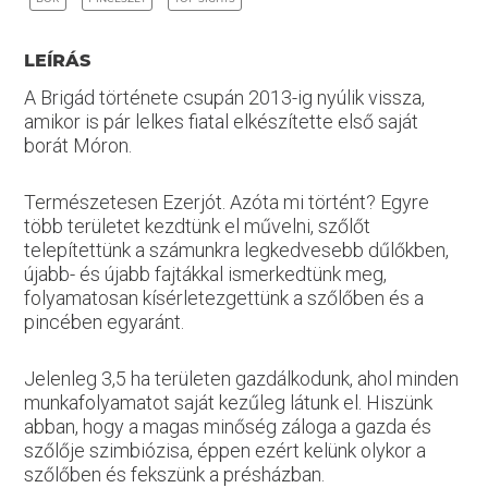
LEÍRÁS
A Brigád története csupán 2013-ig nyúlik vissza,
amikor is pár lelkes fiatal elkészítette első saját
borát Móron.
Természetesen Ezerjót. Azóta mi történt? Egyre
több területet kezdtünk el művelni, szőlőt
telepítettünk a számunkra legkedvesebb dűlőkben,
újabb- és újabb fajtákkal ismerkedtünk meg,
folyamatosan kísérletezgettünk a szőlőben és a
pincében egyaránt.
Jelenleg 3,5 ha területen gazdálkodunk, ahol minden
munkafolyamatot saját kezűleg látunk el. Hiszünk
abban, hogy a magas minőség záloga a gazda és
szőlője szimbiózisa, éppen ezért kelünk olykor a
szőlőben és fekszünk a présházban.