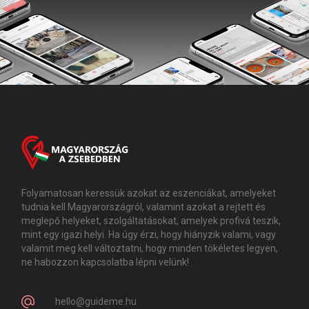
Folyamatosan keressük azokat az eszenciákat, amelyeket
tudnia kell Magyarországról, valamint azokat a rejtett és
meglepő helyeket, szolgáltatásokat, amelyek profivá teszik,
mint egy igazi helyi. Ha úgy érzi, hogy hiányzik valami, vagy
valamit meg kell változtatni, hogy minden tökéletes legyen,
ne habozzon kapcsolatba lépni velünk!
hello@guideme.hu