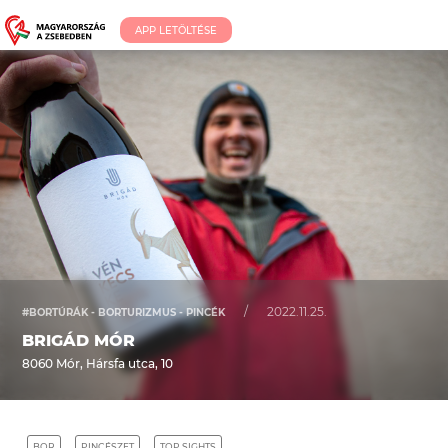
APP LETÖLTÉSE
/
2022.11.25.
#BORTÚRÁK - BORTURIZMUS - PINCÉK
BRIGÁD MÓR
8060 Mór, Hársfa utca, 10
BOR
PINCÉSZET
TOP SIGHTS