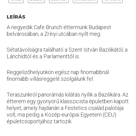
LEÍRÁS
A negyedik Cafe Brunch éttermünk Budapest
belvárosában, a Zrínyi utcában nyílt meg.
Sétatávolságra található a Szent István Bazilikától, a
Lánchídtól és a Parlamenttől is.
Reggelizőhelyünkön egész nap finomabbnál
finomabb villásreggelit szolgálunk fel.
Teraszunkról panorámás kilátás nyílik a Bazilikára. Az
étterem egy gyönyörű klasszicista épületben kapott
helyet, amely hajdanán a Festetics család palotája
volt, ma pedig a Közép-európai Egyetem (CEU)
épületcsoportjához tartozik.