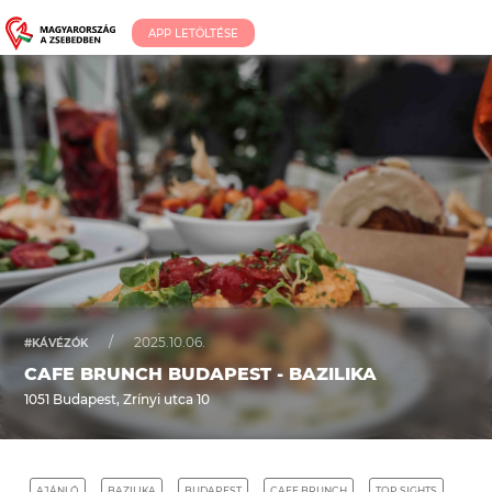
APP LETÖLTÉSE
/
2025.10.06.
#KÁVÉZÓK
CAFE BRUNCH BUDAPEST - BAZILIKA
1051 Budapest, Zrínyi utca 10
AJÁNLÓ
BAZILIKA
BUDAPEST
CAFE BRUNCH
TOP SIGHTS