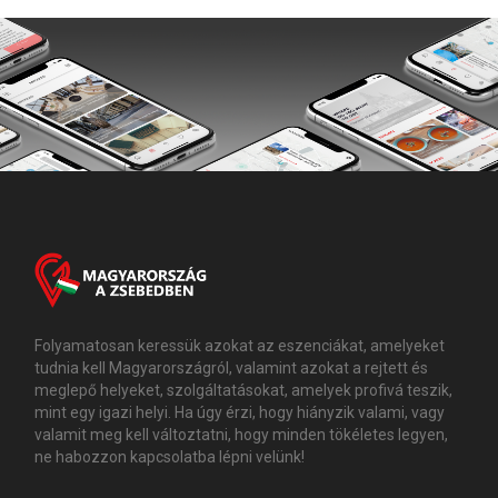
Folyamatosan keressük azokat az eszenciákat, amelyeket
tudnia kell Magyarországról, valamint azokat a rejtett és
meglepő helyeket, szolgáltatásokat, amelyek profivá teszik,
mint egy igazi helyi. Ha úgy érzi, hogy hiányzik valami, vagy
valamit meg kell változtatni, hogy minden tökéletes legyen,
ne habozzon kapcsolatba lépni velünk!