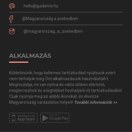
hello@guideme.hu
@Magyarország.a.zsebedben
@magyarorszag_a_zsebedben
ALKALMAZÁS
Küldetésünk, hogy kellemes tartózkodást nyújtsunk ezért
nem terheljük meg Önt alkalmazásunk használatáért.
Megmutatja, mi van nyitva és valós időben elérhető,
megtervezheti és a legtöbbet hozhatja ki itt tartózkodásából.
Csak nyomja meg az alábbi ikonokat, és élvezze
Magyarország varázslatos helyeit!
További információk >>