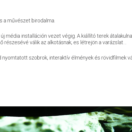
és a művészet birodalma.
 média installáción vezet végig. A kiállító terek átalakuln
ző részesévé válik az alkotásnak, es létrejön a varázslat…
 3d nyomtatott szobrok, interaktív élmények és rövidfilmek 