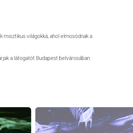
ak misztikus világokká, ahol elmosódnak a
várjak a látogatót Budapest belvárosában.