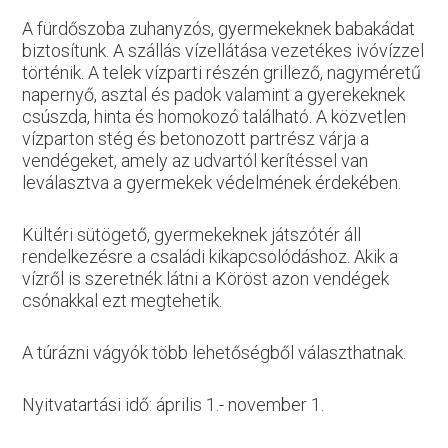
A fürdőszoba zuhanyzós, gyermekeknek babakádat
biztosítunk. A szállás vízellátása vezetékes ivóvízzel
történik. A telek vízparti részén grillező, nagyméretű
napernyő, asztal és padok valamint a gyerekeknek
csúszda, hinta és homokozó található. A közvetlen
vízparton stég és betonozott partrész várja a
vendégeket, amely az udvartól kerítéssel van
leválasztva a gyermekek védelmének érdekében.
Kültéri sütögető, gyermekeknek játszótér áll
rendelkezésre a családi kikapcsolódáshoz. Akik a
vízről is szeretnék látni a Köröst azon vendégek
csónakkal ezt megtehetik.
A túrázni vágyók több lehetőségből választhatnak.
Nyitvatartási idő: április 1.- november 1.