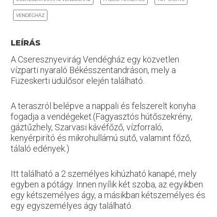
VENDÉGHÁZ
LEÍRÁS
A Cseresznyevirág Vendégház egy közvetlen
vízparti nyaraló Békésszentandráson, mely a
Füzeskerti üdülősor elején található.
A teraszról belépve a nappali és felszerelt konyha
fogadja a vendégeket.(Fagyasztós hútőszekrény,
gáztűzhely, Szarvasi kávéfőző, vízforraló,
kenyérpirító és mikrohullámú sütő, valamint főző,
tálaló edények.)
Itt található a 2 személyes kihúzható kanapé, mely
egyben a pótágy. Innen nyílik két szoba, az egyikben
egy kétszemélyes ágy, a másikban kétszemélyes és
egy egyszemélyes ágy található.