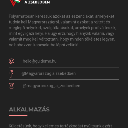
Folyamatosan keressük azokat az eszenciákat, amelyeket
tudnia kell Magyarországról, valamint azokat a rejtett és
meglepő helyeket, szolgáltatásokat, amelyek profivá teszik,
mint egy igazi helyi. Ha úgy érzi, hogy hiányzik valami, vagy
valamit meg kell változtatni, hogy minden tökéletes legyen,
ne habozzon kapcsolatba lépni velünk!
hello@guideme.hu
@Magyarország.a.zsebedben
@magyarorszag_a_zsebedben
ALKALMAZÁS
Küldetésünk, hogy kellemes tartózkodást nyújtsunk ezért