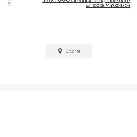
https://www.facebook.com/profile.php?
id=100057447309504
Útvonal