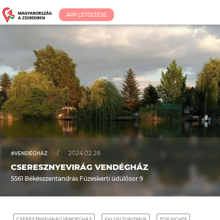
APP LETÖLTÉSE
/
2024.02.28.
#VENDÉGHÁZ
CSERESZNYEVIRÁG VENDÉGHÁZ
5561 Békésszentandrás Füzeskerti üdülősor 9
CSERESZNYEVIRÁG VENDÉGHÁZ
FALUSI TURIZMUS
TOP SIGHTS