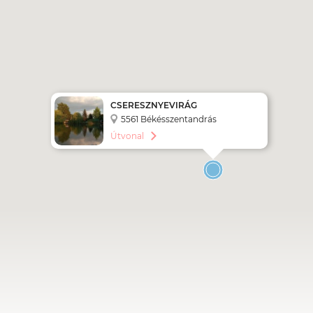
CSERESZNYEVIRÁG
VENDÉGHÁZ
5561 Békésszentandrás
Füzeskerti üdülősor 9
Útvonal