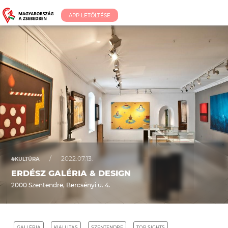
APP LETÖLTÉSE
/
2022.07.13.
#KULTÚRA
ERDÉSZ GALÉRIA & DESIGN
2000 Szentendre, Bercsényi u. 4.
GALLÉRIA
KIALLITAS
SZENTENDRE
TOP SIGHTS