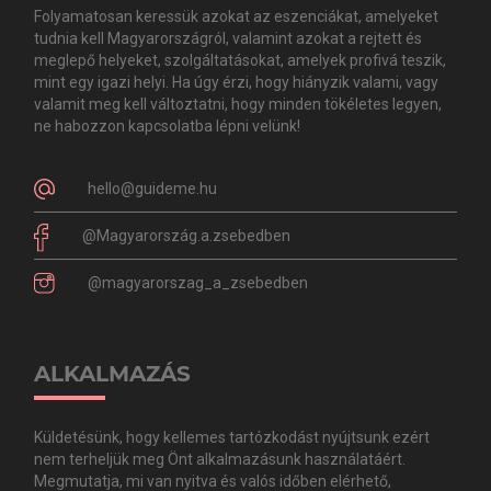
Folyamatosan keressük azokat az eszenciákat, amelyeket
tudnia kell Magyarországról, valamint azokat a rejtett és
meglepő helyeket, szolgáltatásokat, amelyek profivá teszik,
mint egy igazi helyi. Ha úgy érzi, hogy hiányzik valami, vagy
valamit meg kell változtatni, hogy minden tökéletes legyen,
ne habozzon kapcsolatba lépni velünk!
hello@guideme.hu
@Magyarország.a.zsebedben
@magyarorszag_a_zsebedben
ALKALMAZÁS
Küldetésünk, hogy kellemes tartózkodást nyújtsunk ezért
nem terheljük meg Önt alkalmazásunk használatáért.
Megmutatja, mi van nyitva és valós időben elérhető,