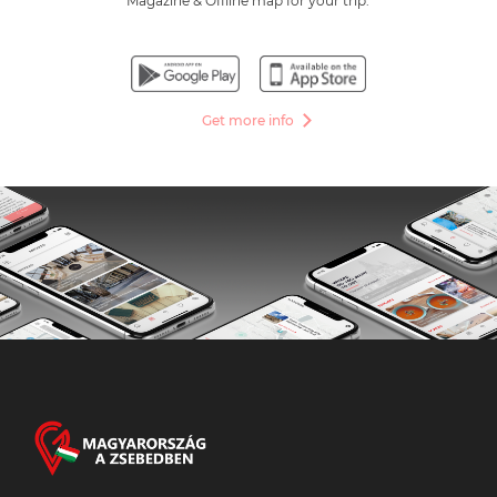
Magazine & Offline map for your trip.
Get more info