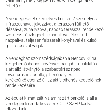
valamennyi helyiségben tv és wifi szolgáltatás
érhető el.
A vendégeket 8 személyes finn- és 2 személyes
infraszaunával, jakuzzival, a teraszon fűthető
dézsával, zuhanyzóval, napozó terasszal rendelkező
wellness-részleggel, a kandallóval ékesített
nappalival, teljesen felszerelt konyhával és külső
grill-terasszal várjuk.
A vendégház szomszédságában a Gencsy Kúria
kertjében őshonos növények parkjában kialakítás
alatt álló látványtó, a szabadtéri színpad,
lovastúrákhoz beálló, pihenőhely és
kerékpárkölcsönző áll az aktív pihenés kedvelőinek
rendelkezésére.
Az épület klimatizált, valamint zárt parkoló is áll a
vendégeink rendelkezésére. OTP SZÉP kártyát
elfogadunk.