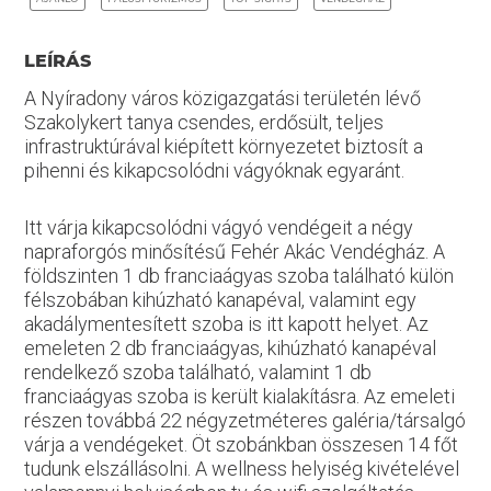
LEÍRÁS
A Nyíradony város közigazgatási területén lévő
Szakolykert tanya csendes, erdősült, teljes
infrastruktúrával kiépített környezetet biztosít a
pihenni és kikapcsolódni vágyóknak egyaránt.
Itt várja kikapcsolódni vágyó vendégeit a négy
napraforgós minősítésű Fehér Akác Vendégház. A
földszinten 1 db franciaágyas szoba található külön
félszobában kihúzható kanapéval, valamint egy
akadálymentesített szoba is itt kapott helyet. Az
emeleten 2 db franciaágyas, kihúzható kanapéval
rendelkező szoba található, valamint 1 db
franciaágyas szoba is került kialakításra. Az emeleti
részen továbbá 22 négyzetméteres galéria/társalgó
várja a vendégeket. Öt szobánkban összesen 14 főt
tudunk elszállásolni. A wellness helyiség kivételével