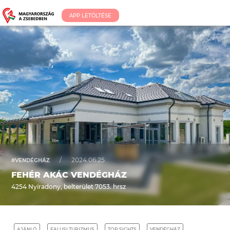
APP LETÖLTÉSE
/
2024.06.25.
#VENDÉGHÁZ
FEHÉR AKÁC VENDÉGHÁZ
4254 Nyíradony, belterület 7053. hrsz
AJÁNLÓ
FALUSI TURIZMUS
TOP SIGHTS
VENDÉGHÁZ