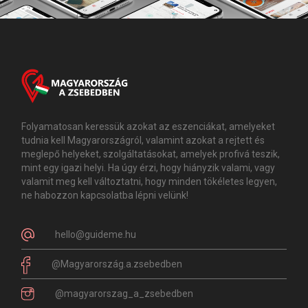
Folyamatosan keressük azokat az eszenciákat, amelyeket
tudnia kell Magyarországról, valamint azokat a rejtett és
meglepő helyeket, szolgáltatásokat, amelyek profivá teszik,
mint egy igazi helyi. Ha úgy érzi, hogy hiányzik valami, vagy
valamit meg kell változtatni, hogy minden tökéletes legyen,
ne habozzon kapcsolatba lépni velünk!
hello@guideme.hu
@Magyarország.a.zsebedben
@magyarorszag_a_zsebedben