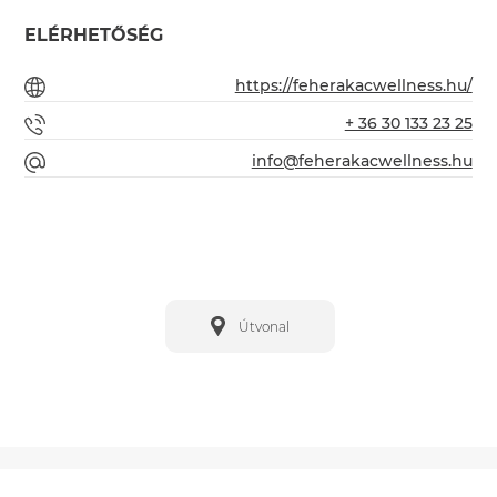
ELÉRHETŐSÉG
https://feherakacwellness.hu/
+ 36 30 133 23 25
info@feherakacwellness.hu
Útvonal