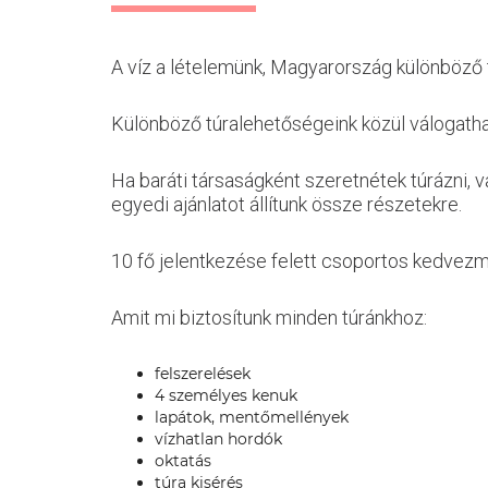
A víz a lételemünk, Magyarország különböző t
Különböző túralehetőségeink közül válogathat
Ha baráti társaságként szeretnétek túrázni, 
egyedi ajánlatot állítunk össze részetekre.
10 fő jelentkezése felett csoportos kedvezm
Amit mi biztosítunk minden túránkhoz:
felszerelések
4 személyes kenuk
lapátok, mentőmellények
vízhatlan hordók
oktatás
túra kisérés