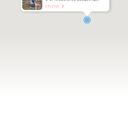
utca 48. a. ép. fsz 2.
Útvonal