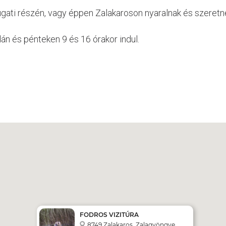
yugati részén, vagy éppen Zalakaroson nyaralnak és szeretn
dán és pénteken 9 és 16 órakor indul.
FODROS VIZITÚRA
8749 Zalakaros, Zalagyöngye