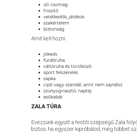
úti csomag
frissítő
vetélkedők, játékok
szakértelem
biztonság
Amit kell hozni:
jókedv
fürdőruha
váltóruha és törölköző
sport felszerelés
sapka
cipő vagy szandál, amit nem sajnálsz
szúnyogriasztó, naptej
esőkabát
ZALA TÚRA
Evezzünk együtt a festői szépségű Zala folyó
biztos, ha egyszer kipróbálod, még többet sz