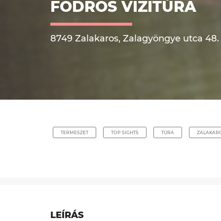
FODROS VIZITÚRA
8749 Zalakaros, Zalagyöngye utca 48. a.
TERMESZET
TOP SIGHTS
TÚRA
ZALAKAR
LEÍRÁS