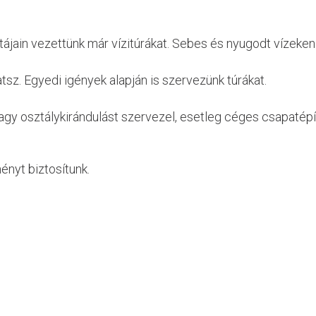
ájain vezettünk már vízitúrákat. Sebes és nyugodt vízeken
sz. Egyedi igények alapján is szervezünk túrákat.
vagy osztálykirándulást szervezel, esetleg céges csapatép
ényt biztosítunk.