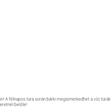
n! A félnapos túra során bárki megismerkedhet a vízi túrá
eretnél belőle!